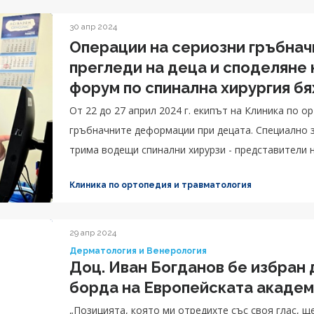
30 апр 2024
Операции на сериозни гръбнач
прегледи на деца и споделяне
форум по спинална хирургия бя
на сколиоза в Клиника по орто
От 22 до 27 април 2024 г. екипът на Клиника по 
гръбначните деформации при децата. Специално 
трима водещи спинални хирурзи - представители на 
Клиника по ортопедия и травматология
29 апр 2024
Дерматология и Венерология
Доц. Иван Богданов бе избран 
борда на Европейската академ
„Позицията, която ми отредихте със своя глас, щ