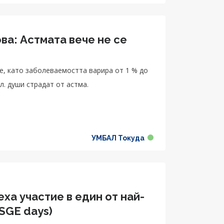
ва: Астмата вече не се
е, като заболеваемостта варира от 1 % до
л. души страдат от астма.
УМБАЛ Токуда
еха участие в един от най-
SGE days)