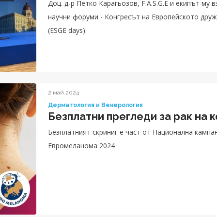
Доц. д-р Петко Карагьозов, F.A.S.G.E и екипът му 
научни форуми - Конгресът на Европейското дру
(ESGE days).
2 май 2024
Дерматология и Венерология
Безплатни прегледи за рак на к
Безплатният скриниг е част от Национална кампа
Евромеланома 2024