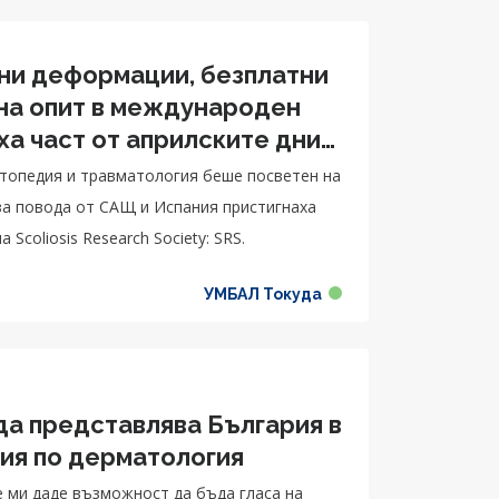
ни деформации, безплатни
 на опит в международен
ха част от априлските дни
педия и травматология
ортопедия и травматология беше посветен на
за повода от САЩ и Испания пристигнаха
Scoliosis Research Society: SRS.
УМБАЛ Токуда
да представлява България в
ия по дерматология
е ми даде възможност да бъда гласа на