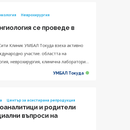
нкология
Неврохирургия
нгиология се проведе в
Сити Клиник УМБАЛ Токуда взеха активно
ждународно участие. областта на
огия, неврохирургия, клинична лаборатория,
УМБАЛ Токуда
ка
Център за асистирана репродукция
оаналитици и родители
циални въпроси на