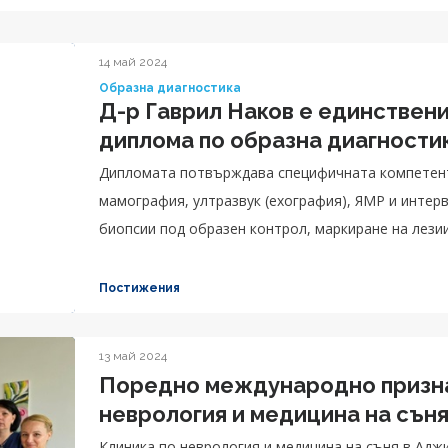
14 май 2024
Образна диагностика
Д-р Гаврил Наков е единствен
диплома по образна диагности
Дипломата потвърждава специфичната компетент
мамография, ултразвук (ехография), ЯМР и интерв
биопсии под образен контрол, маркиране на лезии 
Постижения
13 май 2024
Поредно международно признан
неврология и медицина на сън
Клиника по неврология и медицина на съня в Ад