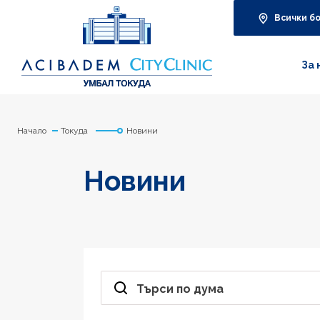
Всички б
За 
Начало
Токуда
Новини
Новини
Търси по дума