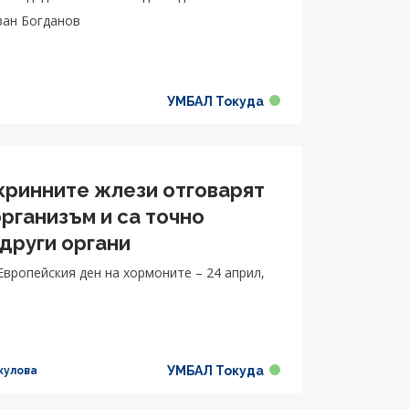
ван Богданов
УМБАЛ Токуда
окринните жлези отговарят
рганизъм и са точно
 други органи
Европейския ден на хормоните – 24 април,
УМБАЛ Токуда
кулова