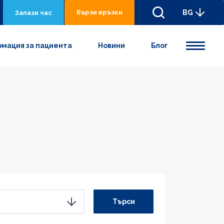
Бързи връзки
BG
Запази час
мация за пациента
Новини
Блог
Търси