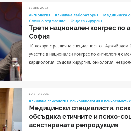
12 апр 2024
Ангиология
Клинична лаборатория
Медицинска о
Спешно отделение
Съдова хирургия
Трети национален конгрес по а
София
10 лекари с различна специалност от Аджибадем 
участие в национален конгрес по ангиология с ме
кардиология, съдова хирургия, онкология, неврол
образна диагностика, спешна медицина
10 апр 2024
Клинична психология, психоонкология и психосомати
Медицински специалисти, псих
обсъдиха етичните и психо-со
асистираната репродукция