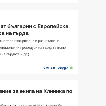
ият българин с Европейска
ка на гърда
ност за извършване и разчитане на
енционални процедури на гърдата (напр.
на гърдата и др.).
УМБАЛ Токуда
ие за екипа на Клиника по
я
жибадем Сити Клиник УМБАЛ Токуда бе