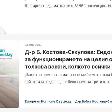
българските дерматолози в ЕАДВ“, посочи доц. И
24 апр 2024
Д-р Б. Костова-Сякулова: Енд
за функционирането на целия о
толкова важни, колкото всички
„Защото хормоните имат значение!“ е мотото на 
който тази година ще отбелязваме за трети път.
European Hormone Day 2024
Д-р Бойка Костова-Ся