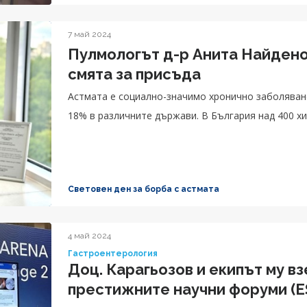
7 май 2024
Пулмологът д-р Анита Найдено
смята за присъда
Астмата е социално-значимо хронично заболяван
18% в различните държави. В България над 400 хи
Световен ден за борба с астмата
4 май 2024
Гастроентерология
Доц. Карагьозов и екипът му вз
престижните научни форуми (E