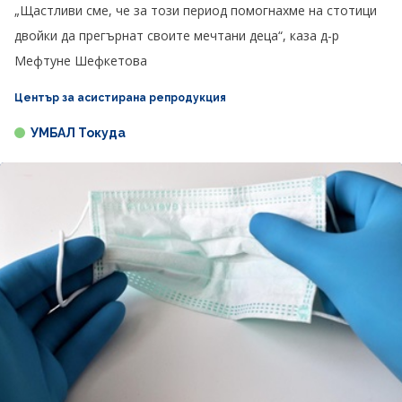
„Щастливи сме, че за този период помогнахме на стотици
двойки да прегърнат своите мечтани деца“, каза д-р
Мефтуне Шефкетова
Център за асистирана репродукция
УМБАЛ Токуда