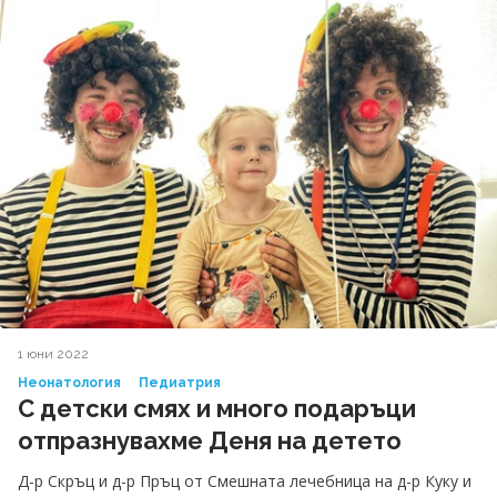
1 юни 2022
Неонатология
Педиатрия
С детски смях и много подаръци
отпразнувахме Деня на детето
Д-р Скръц и д-р Пръц от Смешната лечебница на д-р Куку и