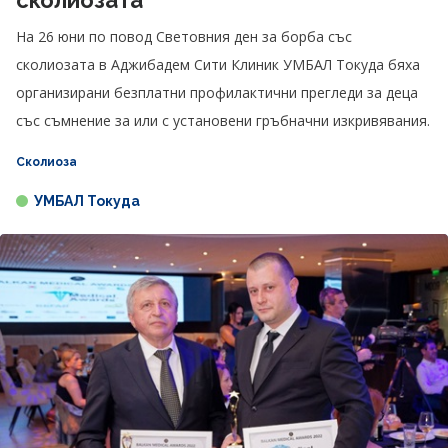
сколиозата
На 26 юни по повод Световния ден за борба със
сколиозата в Аджибадем Сити Клиник УМБАЛ Токуда бяха
организирани безплатни профилактични прегледи за деца
със съмнение за или с установени гръбначни изкривявания.
Сколиоза
УМБАЛ Токуда