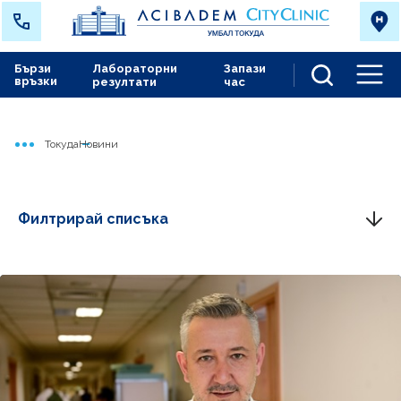
Бързи
Лабораторни
Запази
връзки
резултати
час
Men
Токуда
Новини
Начало
Филтрирай списъка