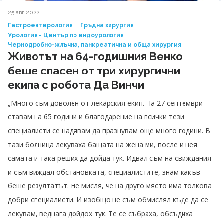
25 авг 2022
Гастроентерология
Гръдна хирургия
Урология - Център по ендоурология
Чернодробно-жлъчна, панкреатична и обща хирургия
Животът на 64-годишния Венко
беше спасен от три хирургични
екипа с робота Да Винчи
„Много съм доволен от лекарския екип. На 27 септември
ставам на 65 години и благодарение на всички тези
специалисти се надявам да празнувам още много години. В
тази болница лекуваха бащата на жена ми, после и нея
самата и така реших да дойда тук. Идвал съм на свиждания
и съм виждал обстановката, специалистите, знам какъв
беше резултатът. Не мисля, че на друго място има толкова
добри специалисти. И изобщо не съм обмислял къде да се
лекувам, веднага дойдох тук. Те се събраха, обсъдиха