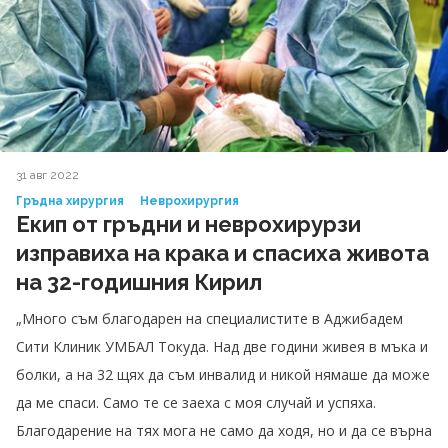
31 авг 2022
Гръдна хирургия
Неврохирургия
Екип от гръдни и неврохирурзи
изправиха на крака и спасиха живота
на 32-годишния Кирил
„Много съм благодарен на специалистите в Аджибадем
Сити Клиник УМБАЛ Токуда. Над две години живея в мъка и
болки, а на 32 щях да съм инвалид и никой нямаше да може
да ме спаси. Само те се заеха с моя случай и успяха.
Благодарение на тях мога не само да ходя, но и да се върна