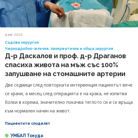
9 авг 2022
Съдова хирургия
Чернодробно-жлъчна, панкреатична и обща хирургия
Д-р Даскалов и проф. д-р Драганов
спасиха живота на мъж със 100%
запушване на стомашните артерии
Две седмици след повторната интервенция пациентът вече
се храни, а месец след операцията е на крака, не изпитва
болки в корема, значително покачва теглото си и се връща
към нормален начин на живот.
Пациентите споделят
УМБАЛ Токуда