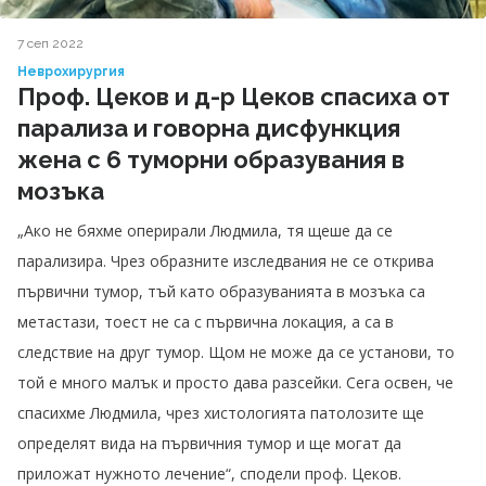
7 сеп 2022
Неврохирургия
Проф. Цеков и д-р Цеков спасиха от
парализа и говорна дисфункция
жена с 6 туморни образувания в
мозъка
„Ако не бяхме оперирали Людмила, тя щеше да се
парализира. Чрез образните изследвания не се открива
първични тумор, тъй като образуванията в мозъка са
метастази, тоест не са с първична локация, а са в
следствие на друг тумор. Щом не може да се установи, то
той е много малък и просто дава разсейки. Сега освен, че
спасихме Людмила, чрез хистологията патолозите ще
определят вида на първичния тумор и ще могат да
приложат нужното лечение“, сподели проф. Цеков.