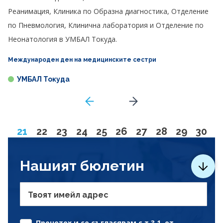
Реанимация, Клиника по Образна диагностика, Отделение
по Пневмология, Клинична лаборатория и Отделение по
Неонатология в УМБАЛ Токуда.
Международен ден на медицинските сестри
УМБАЛ Токуда
GoToPreviousPage
Go to next page
Page
Go to page
Go to page
Go to page
Go to page
Go to page
Go to page
Go to page
Go to pa
Go to
21
22
23
24
25
26
27
28
29
30
Нашият бюлетин
Твоят имейл адрес
Прочетох и се съгласявам с т.3.1. от