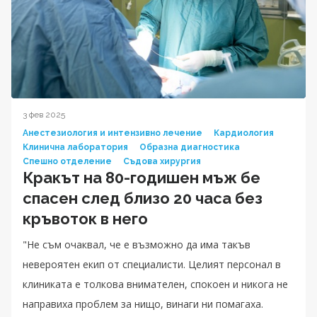
3 фев 2025
Анестезиология и интензивно лечение
Кардиология
Клинична лаборатория
Образна диагностика
Спешно отделение
Съдова хирургия
Кракът на 80-годишен мъж бе
спасен след близо 20 часа без
кръвоток в него
"Не съм очаквал, че е възможно да има такъв
невероятен екип от специалисти. Целият персонал в
клиниката е толкова внимателен, спокоен и никога не
направиха проблем за нищо, винаги ни помагаха.