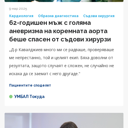
9 мар 2025
Кардиология
Образна диагностика
Съдова хирургия
62-годишен мъж с голяма
аневризма на коремната аорта
беше спасен от съдови хирурзи
„Д-р Кавалджиев много ми се радваше, проверяваше
ме непрестанно, той и целият екип. Бяха доволни от
резултата, защото случаят е сложен, не случайно не
искаха да се заемат с него другаде."
Пациентите споделят
УМБАЛ Токуда