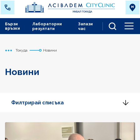
Бързи
Лабораторни
Запази
връзки
резултати
час
Men
Токуда
Новини
Начало
Новини
Филтрирай списъка