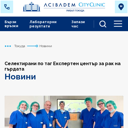
Бързи
Лабораторни
Запази
връзки
резултати
час
Men
Токуда
Новини
Начало
Селектирани по таг Експертен център за рак на
гърдата
Новини