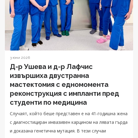
3 юни 2026
Д-р Ушева и д-р Лафчис
извършиха двустранна
мастектомия с едномомента
реконструкция с импланти пред
студенти по медицина
Случаят, който беше представен е на 41-годишна жена
с диагностициран инвазивен карцином на лявата гърда
и доказана генетична мутация. В тези случаи