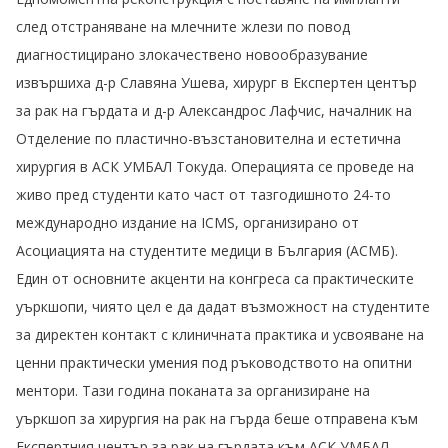
след отстраняване на млечните жлези по повод
диагностицирано злокачествено новообразувание
извършиха д-р Славяна Ушева, хирург в Експертен център
за рак на гърдата и д-р Александрос Лафчис, началник на
Отделение по пластично-възстановителна и естетична
хирургия в АСК УМБАЛ Токуда. Операцията се проведе на
живо пред студенти като част от тазгодишното 24-то
международно издание на ICMS, организирано от
Асоциацията на студентите медици в България (АСМБ).
Един от основните акценти на конгреса са практическите
уъркшопи, чиято цел е да дадат възможност на студентите
за директен контакт с клиничната практика и усвояване на
ценни практически умения под ръководството на опитни
ментори. Тази година поканата за организиране на
уъркшоп за хирургия на рак на гърда беше отправена към
Експертния център за рак на гърдата към АСК УМБАЛ