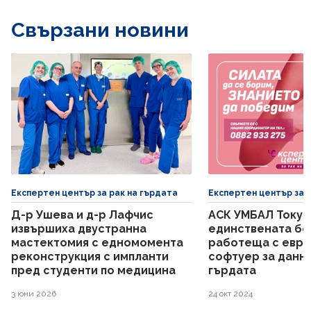
Свързани новини
Експертен център за рак на гърдата
Експертен център за 
Д-р Ушева и д-р Лафчис
АСК УМБАЛ Токуд
извършиха двустранна
единствената бол
мастектомия с едномомента
работеща с евро
реконструкция с импланти
софтуер за данни
пред студенти по медицина
гърдата
3 юни 2026
24 окт 2024