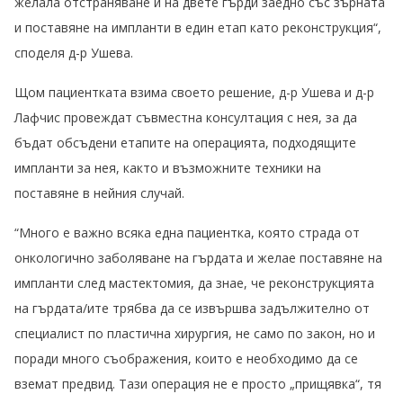
желала отстраняване и на двете гърди заедно със зърната
и поставяне на импланти в един етап като реконструкция“,
споделя д-р Ушева.
Щом пациентката взима своето решение, д-р Ушева и д-р
Лафчис провеждат съвместна консултация с нея, за да
бъдат обсъдени етапите на операцията, подходящите
импланти за нея, както и възможните техники на
поставяне в нейния случай.
“Много е важно всяка една пациентка, която страда от
онкологично заболяване на гърдата и желае поставяне на
импланти след мастектомия, да знае, че реконструкцията
на гърдата/ите трябва да се извършва задължително от
специалист по пластична хирургия, не само по закон, но и
поради много съображения, които е необходимо да се
вземат предвид. Тази операция не е просто „прищявка“, тя