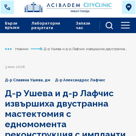
Бързи
Лабораторни
Запази
връзки
резултати
час
Men
Новини
Д-р Ушева и д-р Лафчис извършиха двустранна
Начало
Токуда
мастектомия с едномомента реконструкция с
импланти пред студенти по медицина
3 юни 2026
Д-р Славяна Ушева, дм
Д-р Александрос Лафчис
Д-р Ушева и д-р Лафчис
извършиха двустранна
мастектомия с
едномомента
реконструкция с импланти