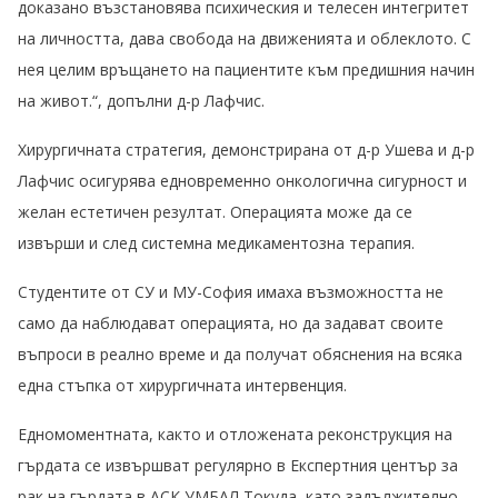
доказано възстановява психическия и телесен интегритет
на личността, дава свобода на движенията и облеклото. С
нея целим връщането на пациентите към предишния начин
на живот.“, допълни д-р Лафчис.
Хирургичната стратегия, демонстрирана от д-р Ушева и д-р
Лафчис осигурява едновременно онкологична сигурност и
желан естетичен резултат. Операцията може да се
извърши и след системна медикаментозна терапия.
Студентите от СУ и МУ-София имаха възможността не
само да наблюдават операцията, но да задават своите
въпроси в реално време и да получат обяснения на всяка
една стъпка от хирургичната интервенция.
Едномоментната, както и отложената реконструкция на
гърдата се извършват регулярно в Експертния център за
рак на гърдата в АСК УМБАЛ Токуда, като задължително