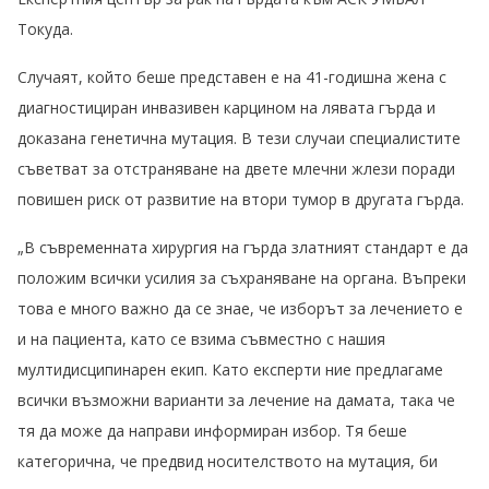
Токуда.
Случаят, който беше представен е на 41-годишна жена с
диагностициран инвазивен карцином на лявата гърда и
доказана генетична мутация. В тези случаи специалистите
съветват за отстраняване на двете млечни жлези поради
повишен риск от развитие на втори тумор в другата гърда.
„В съвременната хирургия на гърда златният стандарт е да
положим всички усилия за съхраняване на органа. Въпреки
това е много важно да се знае, че изборът за лечението е
и на пациента, като се взима съвместно с нашия
мултидисципинарен екип. Като експерти ние предлагаме
всички възможни варианти за лечение на дамата, така че
тя да може да направи информиран избор. Тя беше
категорична, че предвид носителството на мутация, би