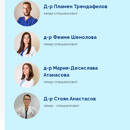
Д-р Пламен Трендафилов
лекар-специализант
д-р Феиме Шенолова
лекар-специализант
д-р Мария-Десислава
Атанасова
лекар-специализант
Д-р Стоян Анастасов
лекар - специализант