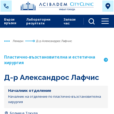
Бързи
Лабораторни
Запази
връзки
резултати
час
Men
Лекари
Д-р Александрос Лафчис
Начало
Токуда
Пластично-възстановителна и естетична
хирургия
Д-р Александрос Лафчис
Началник отделение
Началник на отделение по пластично-възстановителна
хирургия
Болница Токуда