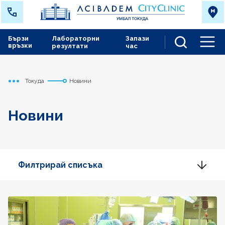
Бързи
Лабораторни
Запази
връзки
резултати
час
Men
Токуда
Новини
Начало
Новини
Филтрирай списъка