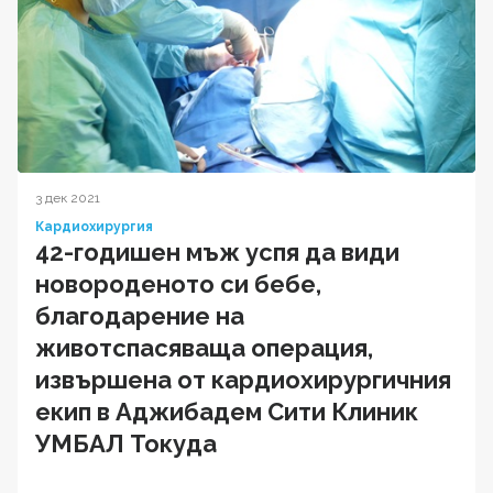
3 дек 2021
Кардиохирургия
42-годишен мъж успя да види
новороденото си бебе,
благодарение на
животспасяваща операция,
извършена от кардиохирургичния
екип в Аджибадем Сити Клиник
УМБАЛ Токуда