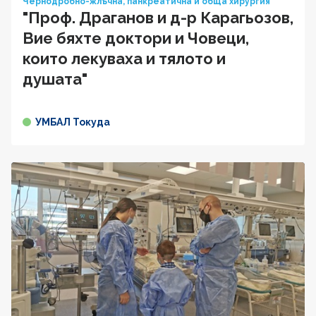
Чернодробно-жлъчна, панкреатична и обща хирургия
"Проф. Драганов и д-р Карагьозов,
Вие бяхте доктори и Човеци,
които лекуваха и тялото и
душата"
УМБАЛ Токуда