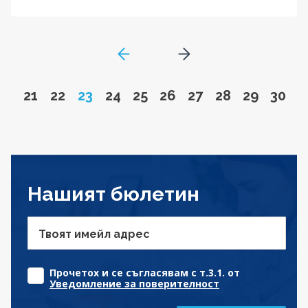
GoToPreviousPage
Go to next page
Go to page
Go to page
Page
Go to page
Go to page
Go to page
Go to page
Go to page
Go to pa
Go to
21
22
23
24
25
26
27
28
29
30
Нашият бюлетин
Твоят имейл адрес
Прочетох и се съгласявам с т.3.1. от
Уведомление за поверителност