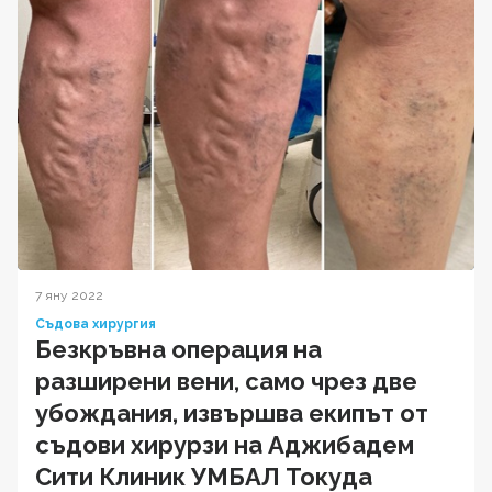
7 яну 2022
Съдова хирургия
Безкръвна операция на
разширени вени, само чрез две
убождания, извършва екипът от
съдови хирурзи на Аджибадем
Сити Клиник УМБАЛ Токуда