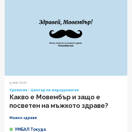
5 ное 2021
Урология - Център по ендоурология
Какво е Мовембър и защо е
посветен на мъжкото здраве?
Мъжко здраве
УМБАЛ Токуда