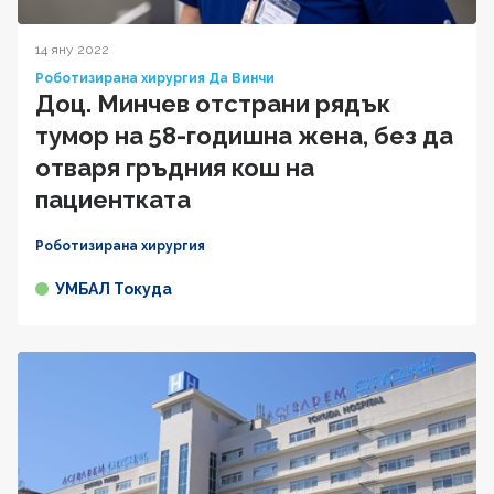
14 яну 2022
Роботизирана хирургия Да Винчи
Доц. Минчев отстрани рядък
тумор на 58-годишна жена, без да
отваря гръдния кош на
пациентката
Роботизирана хирургия
УМБАЛ Токуда