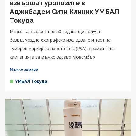
извършат уролозите в
Аджибадем Сити Клиник УМБАЛ
Токуда
Мъже на възраст над 50 години ще получат
безвъзмездно ехографско изследване и тест на
туморен маркер за простатата (PSA) в рамките на
кампанията за мъжко здраве Мовембър
Мъжко здраве
УМБАЛ Токуда