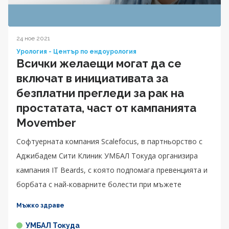
24 ное 2021
Урология - Център по ендоурология
Всички желаещи могат да се
включат в инициативата за
безплатни прегледи за рак на
простатата, част от кампанията
Movember
Софтуерната компания Scalefocus, в партньорство с
Аджибадем Сити Клиник УМБАЛ Токуда организира
кампания IT Beards, с която подпомага превенцията и
борбата с най-коварните болести при мъжете
Мъжко здраве
УМБАЛ Токуда