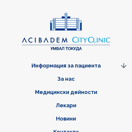
Информация за пациента
Фуутер навигация
За нас
Медицински дейности
Лекари
Новини
Контакти