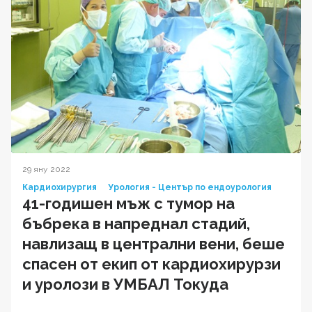
29 яну 2022
Кардиохирургия
Урология - Център по ендоурология
41-годишен мъж с тумор на
бъбрека в напреднал стадий,
навлизащ в централни вени, беше
спасен от екип от кардиохирурзи
и уролози в УМБАЛ Токуда