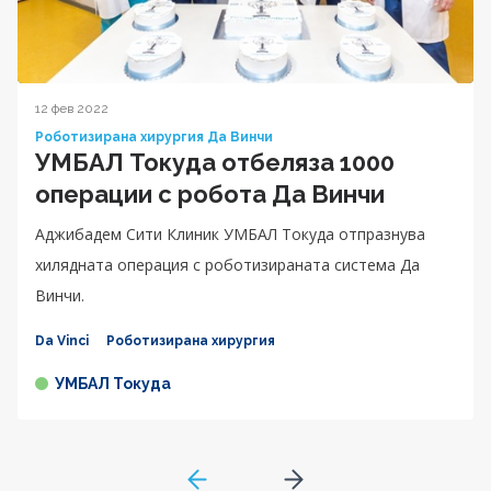
12 фев 2022
Роботизирана хирургия Да Винчи
УМБАЛ Токуда отбеляза 1000
операции с робота Да Винчи
Аджибадем Сити Клиник УМБАЛ Токуда отпразнува
хилядната операция с роботизираната система Да
Винчи.
Da Vinci
Роботизирана хирургия
УМБАЛ Токуда
GoToPreviousPage
Go to next page