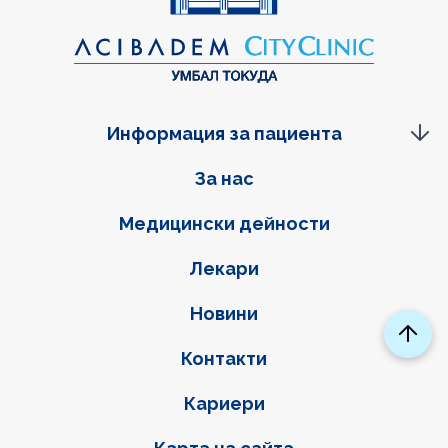
Информация за пациента
Фуутер навигация
За нас
Медицински дейности
Лекари
Новини
Контакти
Кариери