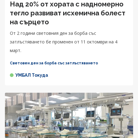
Над 20% от хората с надномерно
тегло развиват исхемична болест
на сърцето
От 2 години световния ден за борба със
затлъстяването бе променен от 11 октомври на 4
март.
Световен ден за борба със затлъстяването
УМБАЛ Токуда