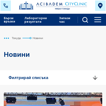
Бързи
Лабораторни
Запази
връзки
резултати
час
Men
Токуда
Новини
Начало
Новини
Филтрирай списъка