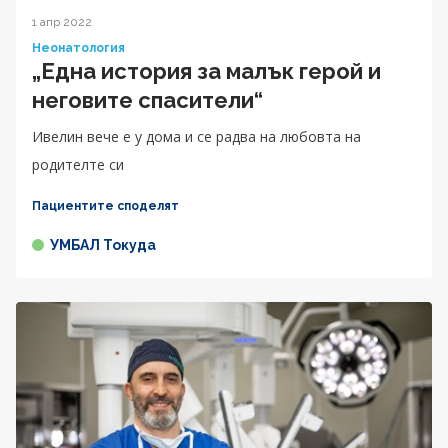
1 апр 2022
Неонатология
„Една история за малък герой и
неговите спасители“
Ивелин вече е у дома и се радва на любовта на
родителте си
Пациентите споделят
УМБАЛ Токуда