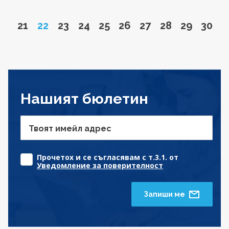
Go to page
Page
Go to page
Go to page
Go to page
Go to page
Go to page
Go to page
Go to pa
Go to
21
22
23
24
25
26
27
28
29
30
Нашият бюлетин
Твоят имейл адрес
Прочетох и се съгласявам с т.3.1. от
Уведомление за поверителност
Запиши ме