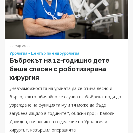
22 мар 2022
Урология - Център по ендоурология
Бъбрекът на 12-годишно дете
беше спасен с роботизирана
хирургия
„Невъзможността на урината да се отича лесно и
бързо, както обичайно се случва от бъбрека, води до
увреждане на функцията му и тя може да бъде
загубена изцяло в годините.“, обясни проф. Калоян
Давидов, началник на отделение по Урология и
хирургът, извършил операцията.