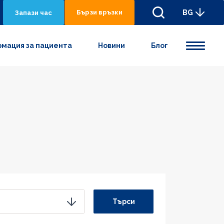
Бързи връзки
BG
Запази час
мация за пациента
Новини
Блог
Търси