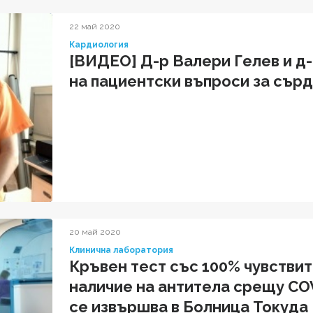
22 май 2020
Кардиология
[ВИДЕО] Д-р Валери Гелев и д-
на пациентски въпроси за сър
20 май 2020
Клинична лаборатория
Кръвен тест със 100% чувстви
наличие на антитела срещу COV
се извършва в Болница Токуда