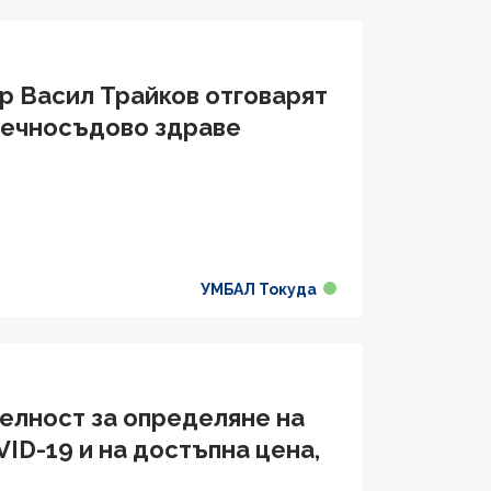
р Васил Трайков отговарят
дечносъдово здравe
УМБАЛ Токуда
телност за определяне на
ID-19 и на достъпна цена,