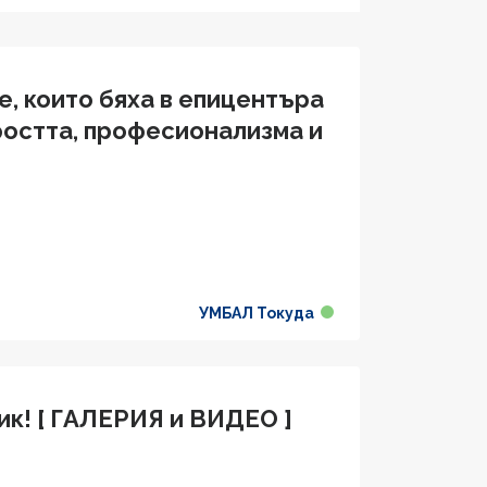
е, които бяха в епицентъра
ростта, професионализма и
УМБАЛ Токуда
ик! [ ГАЛЕРИЯ и ВИДЕО ]