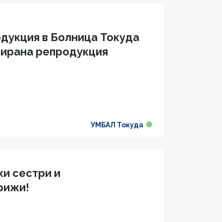
дукция в Болница Токуда
тирана репродукция
УМБАЛ Токуда
ки сестри и
рижи!