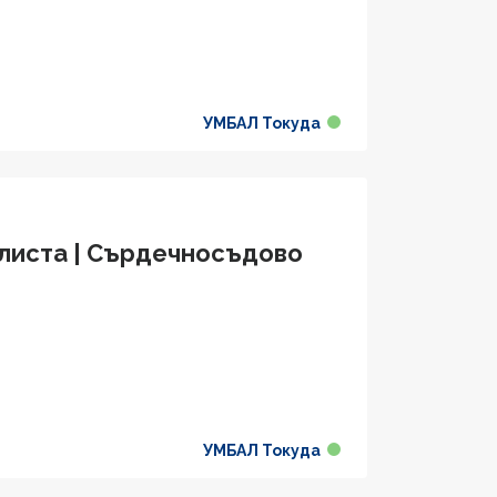
УМБАЛ Токуда
алиста | Сърдечносъдово
УМБАЛ Токуда