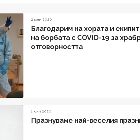
2 юни 2020
Благодарим на хората и екипит
на борбата с COVID-19 за храб
отговорността
1 юни 2020
Празнуваме най-веселия празн