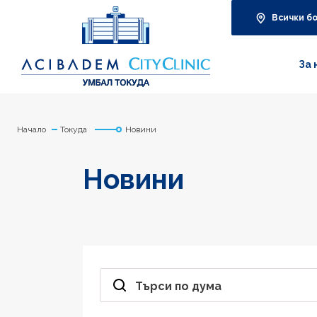
Всички б
За 
Начало
Токуда
Новини
Новини
Търси по дума