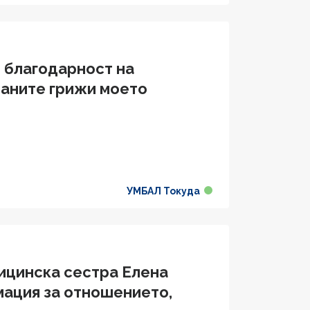
и благодарност на
заните грижи моето
УМБАЛ Токуда
ицинска сестра Елена
мация за отношението,