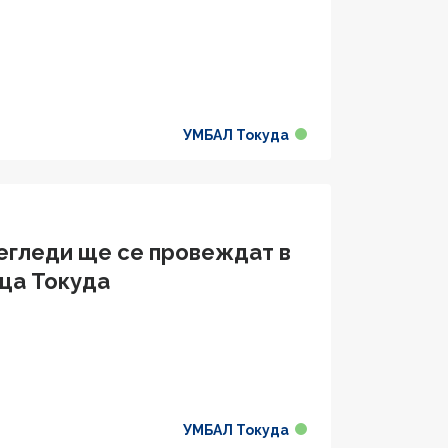
УМБАЛ Токуда
егледи ще се провеждат в
ца Токуда
УМБАЛ Токуда