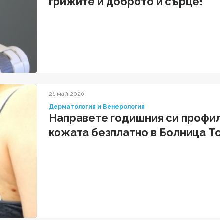
грижите и доброто ѝ сърце!"
26 май 2020
Дерматология и Венерология
Направете годишния си профил
кожата безплатно в Болница Т