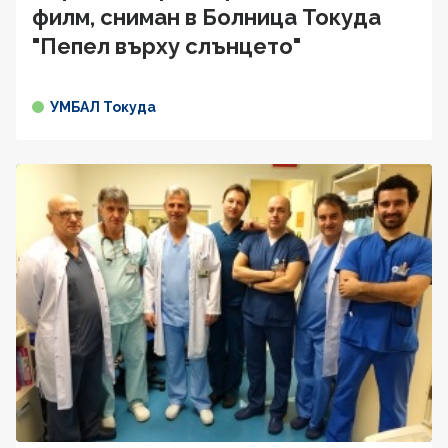
филм, сниман в Болница Токуда
"Пепел върху слънцето"
УМБАЛ Токуда