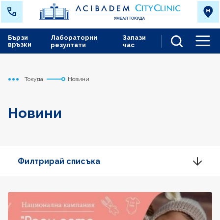
Бързи
Лабораторни
Запази
връзки
резултати
час
Men
Токуда
Новини
Начало
Новини
Филтрирай списъка