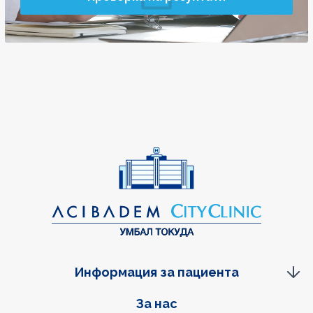
Информация за пациента
Фуутер навигация
За нас