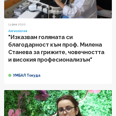
13 фев 2020
Ангиология
"Изказвам голямата си
благодарност към проф. Милена
Станева за грижите, човечността
и високия професионализъм"
УМБАЛ Токуда