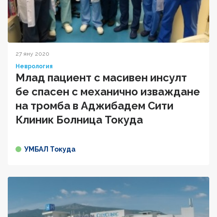
27 яну 2020
Неврология
Млад пациент с масивен инсулт
бе спасен с механично изваждане
на тромба в Аджибадем Сити
Клиник Болница Токуда
УМБАЛ Токуда