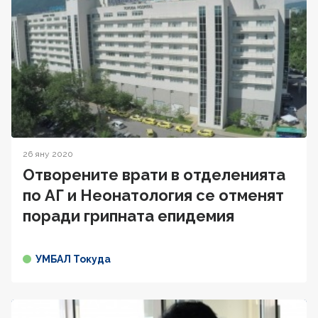
26 яну 2020
Отворените врати в отделенията
по АГ и Неонатология се отменят
поради грипната епидемия
УМБАЛ Токуда