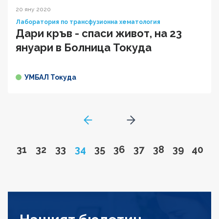
20 яну 2020
Лаборатория по трансфузионна хематология
Дари кръв - спаси живот, на 23
януари в Болница Токуда
УМБАЛ Токуда
GoToPreviousPage
Go to next page
Go to page
Go to page
Go to page
Page
Go to page
Go to page
Go to page
Go to page
Go to pa
Go to
31
32
33
34
35
36
37
38
39
40