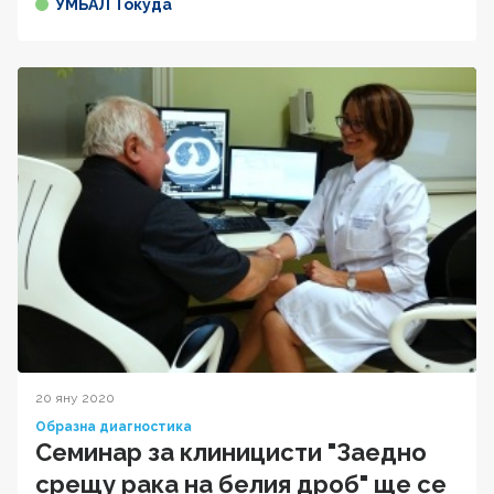
УМБАЛ Токуда
20 яну 2020
Образна диагностика
Семинар за клиницисти "Заедно
срещу рака на белия дроб" ще се