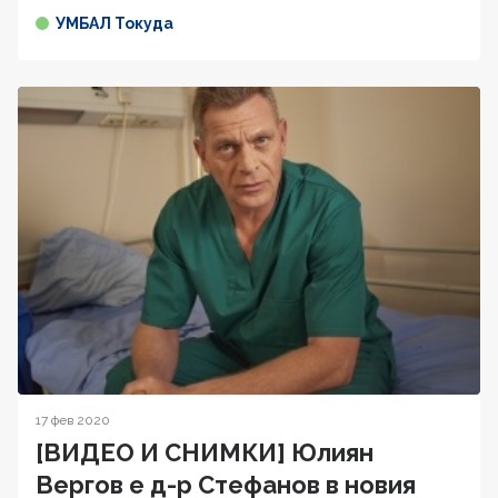
УМБАЛ Токуда
17 фев 2020
[ВИДЕО И СНИМКИ] Юлиян
Вергов е д-р Стефанов в новия