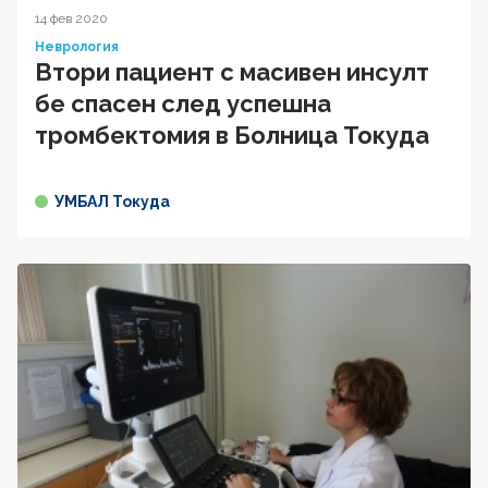
14 фев 2020
Неврология
Втори пациент с масивен инсулт
бе спасен след успешна
тромбектомия в Болница Токуда
УМБАЛ Токуда