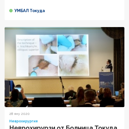
УМБАЛ Токуда
28 яну 2020
Неврохирургия
Неврохирурзи от Болница Токуда