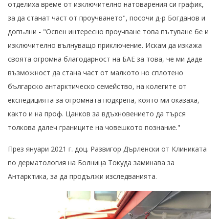
отделиха време от изключително натоварения си график,
за да станат част от проучването", посочи д-р Богданов и
допълни - "Освен интересно проучване това пътуване бе и
изключително вълнуващо приключение. Искам да изкажа
своята огромна благодарност на БАЕ за това, че ми даде
възможност да стана част от малкото но сплотено
българско антарктическо семейство, на колегите от
експедицията за огромната подкрепа, която ми оказаха,
както и на проф. Цанков за вдъхновението да търся
толкова далеч границите на човешкото познание."
През януари 2021 г. доц. Развигор Дърленски от Клиниката
по дерматология на Болница Токуда заминава за
Антарктика, за да продължи изследванията.