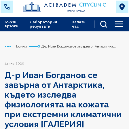
Бързи
Лабораторни
Запази
връзки
резултати
час
Men
Новини
Д-р Иван Богданов се завърна от Антарктика,
Начало
Токуда
където изследва физиологията на кожата при
екстремни климатични условия [ГАЛЕРИЯ]
13 яну 2020
Д-р Иван Богданов се
завърна от Антарктика,
където изследва
физиологията на кожата
при екстремни климатични
условия [ГАЛЕРИЯ]