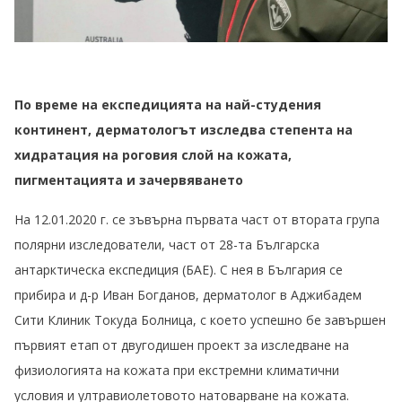
По време на експедицията на най-студения
континент, дерматологът изследва степента на
хидратация на роговия слой на кожата,
пигментацията и зачервяването
На 12.01.2020 г. се зъвърна първата част от втората група
полярни изследователи, част от 28-та Българска
антарктическа експедиция (БАЕ). С нея в България се
прибира и д-р Иван Богданов, дерматолог в Аджибадем
Сити Клиник Токуда Болница, с което успешно бе завършен
първият етап от двугодишен проект за изследване на
физиологията на кожата при екстремни климатични
условия и ултравиолетовото натоварване на кожата.