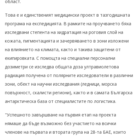
област.
Това е и единственият медицински проект в тазгодишната
програма на експедицията. В рамките на проучването бяха
изследвани степента на хидратация на роговия слой на
кожата, пигментацията и зачервяването в зони изложени
на влиянието на климата, както и такива защитени от
екипировката. С помощта на специални персонални
дозиметри се изследва общата доза ултравиолетова
радиация получена от полярните изследователи в различни
зони, обект на научни изследвания (ледници, морска
повърхност, скалисти региони), както и в самата Българска
антарктическа база от специалистите по логистика.
"Успешното завършване на първия етап на проекта
нямаше да бъде възможно без участието на всички
членове на първата и втората група на 28-та БАЕ, които