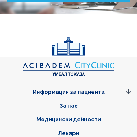
Информация за пациента
Фуутер навигация
За нас
Медицински дейности
Лекари