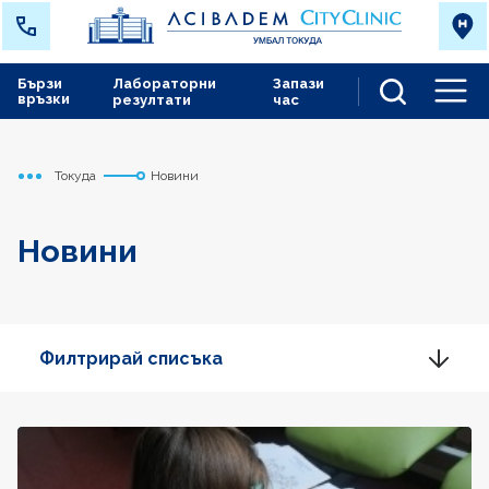
Бързи
Лабораторни
Запази
връзки
резултати
час
Men
Токуда
Новини
Начало
Новини
Филтрирай списъка