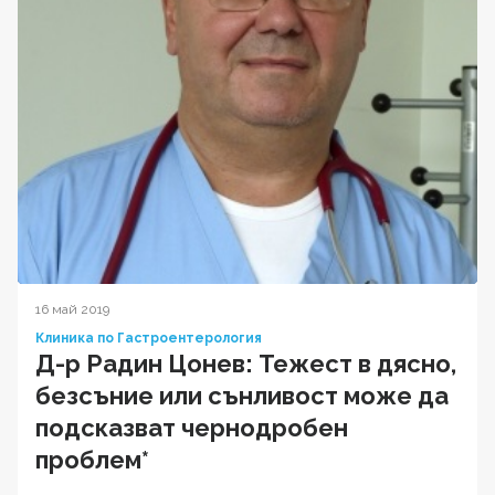
16 май 2019
Клиника по Гастроентерология
Д-р Радин Цонев: Тежест в дясно,
безсъние или сънливост може да
подсказват чернодробен
проблем*