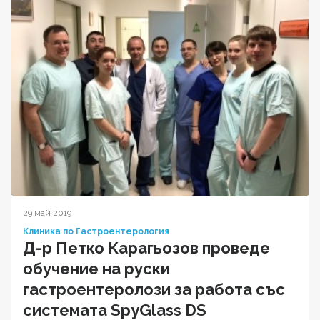
29 май 2019
Клиника по Гастроентерология
Д-р Петко Карагьозов проведе
обучение на руски
гастроентеролози за работа със
системата SpyGlass DS