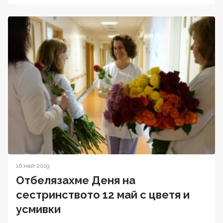
16 май 2019
Отбелязахме Деня на
сестринството 12 май с цветя и
усмивки