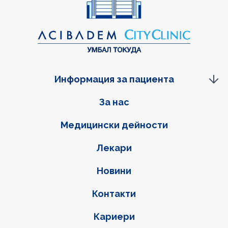
Информация за пациента
Фуутер навигация
За нас
Медицински дейности
Лекари
Новини
Контакти
Кариери