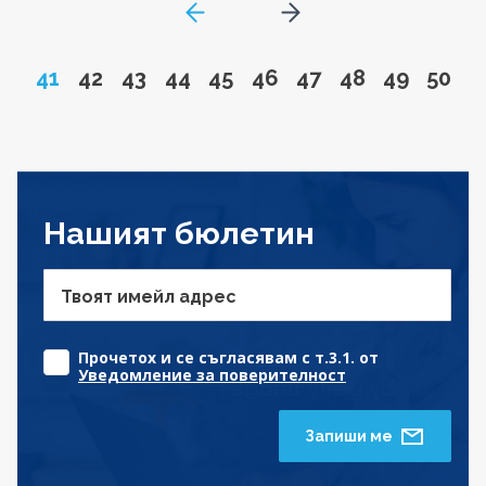
GoToPreviousPage
Go to next page
Page
Go to page
Go to page
Go to page
Go to page
Go to page
Go to page
Go to page
Go to pa
Go to
41
42
43
44
45
46
47
48
49
50
Нашият бюлетин
Твоят имейл адрес
Прочетох и се съгласявам с т.3.1. от
Уведомление за поверителност
Запиши ме