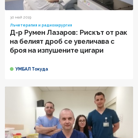
30 май 2019
Лъчетерапия и радиохирургия
Д-р Румен Лазаров: Рискът от рак
на белият дроб се увеличава с
броя на изпушените цигари
УМБАЛ Токуда