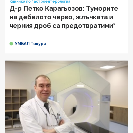
Клиника по Гастроентерология
Д-р Петко Карагьозов: Туморите
на дебелото черво, жлъчката и
черния дроб са предотвратими*
УМБАЛ Токуда