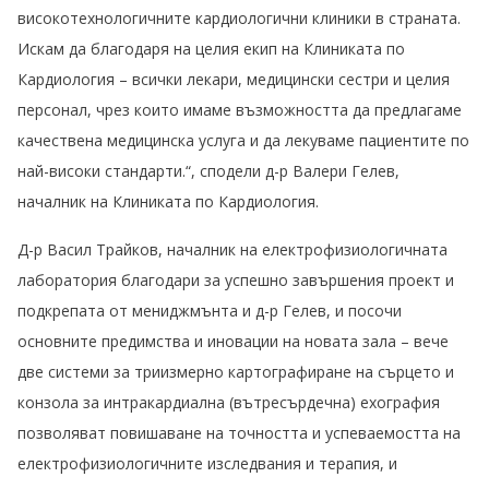
високотехнологичните кардиологични клиники в страната.
Искам да благодаря на целия екип на Клиниката по
Кардиология – всички лекари, медицински сестри и целия
персонал, чрез които имаме възможността да предлагаме
качествена медицинска услуга и да лекуваме пациентите по
най-високи стандарти.“, сподели д-р Валери Гелев,
началник на Клиниката по Кардиология.
Д-р Васил Трайков, началник на електрофизиологичната
лаборатория благодари за успешно завършения проект и
подкрепата от мениджмънта и д-р Гелев, и посочи
основните предимства и иновации на новата зала – вече
две системи за триизмерно картографиране на сърцето и
конзола за интракардиална (вътресърдечна) ехография
позволяват повишаване на точността и успеваемостта на
електрофизиологичните изследвания и терапия, и