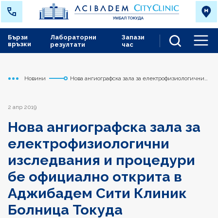
Бързи
Лабораторни
Запази
връзки
резултати
час
Men
Новини
Нова ангиографска зала за електрофизиологични
Начало
Токуда
изследвания и процедури бе официално открита
в Аджибадем Сити Клиник Болница Токуда
2 апр 2019
Нова ангиографска зала за
електрофизиологични
изследвания и процедури
бе официално открита в
Аджибадем Сити Клиник
Болница Токуда