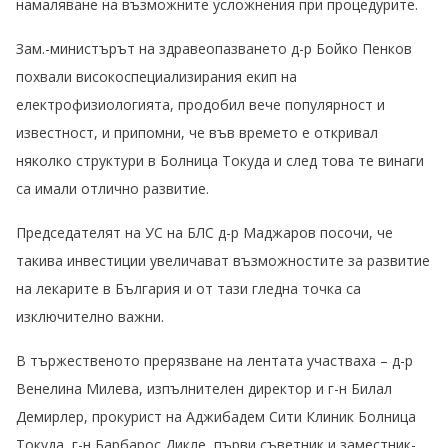
намаляване на възможните усложнения при процедурите.
Зам.-министърът на здравеопазването д-р Бойко Пенков
похвали високоспециализирания екип на
електрофизиологията, продобил вече популярност и
известност, и припомни, че във времето е откривал
няколко структури в Болница Токуда и след това те винаги
са имали отлично развитие.
Председателят на УС на БЛС д-р Маджаров посочи, че
такива инвестиции увеличават възможностите за развитие
на лекарите в България и от тази гледна точка са
изключително важни.
В тържественото прерязване на лентата участваха – д-р
Венелина Милева, изпълнителен директор и г-н Билал
Демирлер, прокурист на Аджибадем Сити Клиник Болница
Токуда, г-н Барбарос Дикле, първи съветник и заместник-