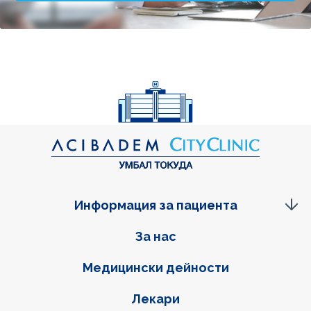
Информация за пациента
Фуутер навигация
За нас
Медицински дейности
Лекари