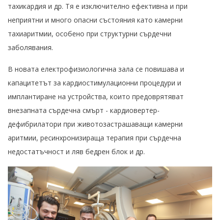
тахикардия и др. Тя е изключително ефективна и при
неприятни и много опасни състояния като камерни
тахиаритмии, особено при структурни сърдечни
заболявания.
В новата електрофизиологична зала се повишава и
капацитетът за кардиостимулационни процедури и
имплантиране на устройства, които предоврятяват
внезапната сърдечна смърт - кардиовертер-
дефибрилатори при животозастрашаващи камерни
аритмии, ресинхронизираща терапия при сърдечна
недостатъчност и ляв бедрен блок и др.