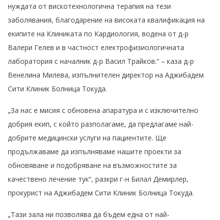
нуждата от вискотехнологична терапия на тези
заболявания, благодарение на високата квалификация на
екипите на Клиниката по Кардиология, водена от д-р
Валери Гелев и в частност електрофизиологичната
лаборатория с началник д-р Васил Трайков.“ – каза д-р
Венелина Милева, изпълнителен директор на Аджибадем
Сити Клиник Болница Токуда.
„За нас е мисия с обновена апаратура и с изключително
добрия екип, с който разполагаме, да предлагаме най-
добрите медицински услуги на пациентите. Ще
продължаваме да изпълняваме нашите проекти за
обновяване и подобряване на възможностите за
качествено лечение тук“, разкри г-н Билал Демирлер,
прокурист на Аджибадем Сити Клиник Болница Токуда.
„Тази зала ни позволява да бъдем една от най-