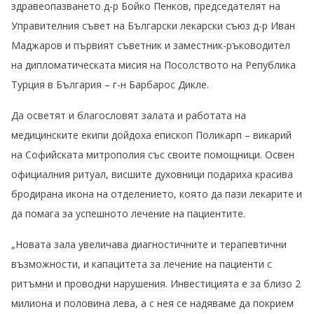
здравеопазването д-р Бойко Пенков, председателят на
Управителния съвет на Български лекарски съюз д-р Иван
Маджаров и първият съветник и заместник-ръководител
на дипломатическата мисия на Посолството на Република
Турция в България – г-н Барбарос Дикле.
Да осветят и благословят залата и работата на
медицинските екипи дойдоха епископ Поликарп – викарий
на Софийската митрополия със своите помощници. Освен
официалния ритуал, висшите духовници подариха красива
бродирана икона на отделението, която да пази лекарите и
да помага за успешното лечение на пациентите.
„Новата зала увеличава диагностичните и терапевтични
възможности, и капацитета за лечение на пациенти с
ритъмни и проводни нарушения. Инвестицията е за близо 2
милиона и половина лева, а с нея се надяваме да покрием