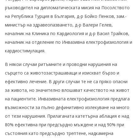
ръководител на дипломатическата мисия на Посолството
на Република Турция в България, д-р Бойко Пенков, зам.-
министър на здравеопазването, д-р Валери Гелев,
началник на Клиника по Кардиология и д-р Васил Трайков,
началник на отделение по Инвазивна електрофизиология и
кардиостимулация.
В някои случаи ритъмните и проводни нарушения на
сърцето са животозастрашаващи и изискват бързо и
ефективно лечение. В други случаи те не са пряко опасни
за живота, но значително влошават качеството на живот
на пациентите. Инвазивната електрофизиология предлага
възможности за пълно дефинитивно излекуване на много
от тези нарушения. Прилаганата катетърна аблация е над
80% ефективна при предсърдно мъждене и над 90% при
състояния като предсърдно трептене, надкамерна