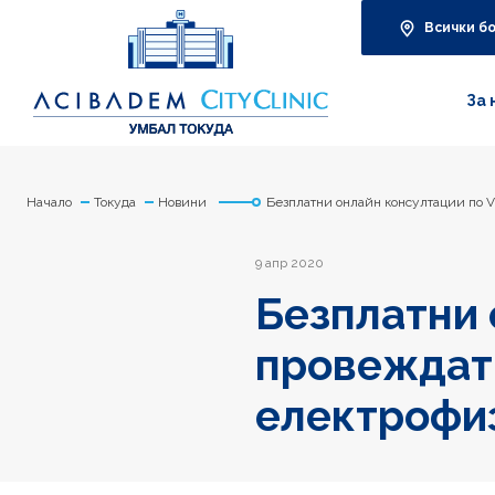
Всички б
За 
Начало
Токуда
Новини
Безплатни онлайн консултации по V
9 апр 2020
Безплатни 
провеждат 
електрофиз