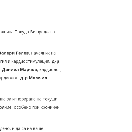
олница Токуда Ви предлага
Валери Гелев
, началник на
огия и кардиостимулация,
д-р
р
Даниел Марчов
, кардиолог,
кардиолог,
д-р Момчил
ина за игнориране на текущи
ояние, особено при хронични
ено, и да са на ваше