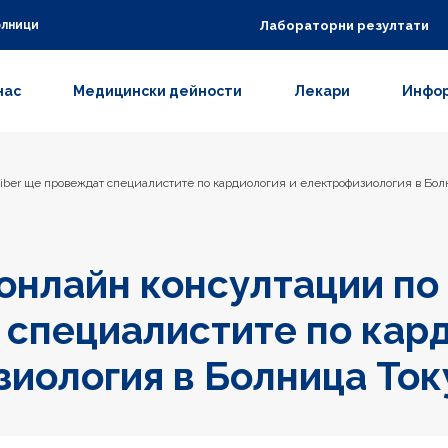
Лабораторни резултати
олници
нас
Медицински дейности
Лекари
Инфор
iber ще провеждат специалистите по кардиология и електрофизиология в Бол
онлайн консултации по 
специалистите по кард
иология в Болница Ток