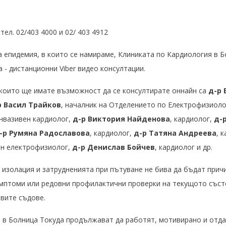
ел. 02/403 4000 и 02/ 403 4912
 епидемия, в които се намираме, Клиниката по Кардиология в Б
 - дистанционни Viber видео консултации.
 които ще имате възможност да се консултирате оннайн са
д-р 
 Васил Трайков
, началник на Отделението по Електрофизиол
инвазивен кардиолог,
д-р Виктория Найденова
, кардиолог,
д-
-р Румяна Радославова
,
кардиолог,
д-р Татяна Андреева
, 
ен електрофизиолог,
д-р Денислав Бойчев
, кардиолог и др.
изолация и затрудненията при пътуване не бива да бъдат прич
имптоми или редовни профилактични проверки на текущото съст
овите съдове.
 в Болница Токуда продължават да работят, мотивирано и отдад