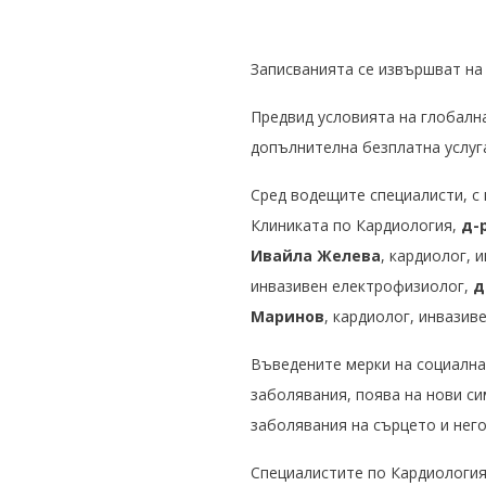
Записванията се извършват на т
Предвид условията на глобална
допълнителна безплатна услуга
Сред водещите специалисти, с
Клиниката по Кардиология,
д-р
Ивайла Желева
, кардиолог, 
инвазивен електрофизиолог,
д
Маринов
, кардиолог, инвазив
Въведените мерки на социална 
заболявания, поява на нови с
заболявания на сърцето и нег
Специалистите по Кардиология