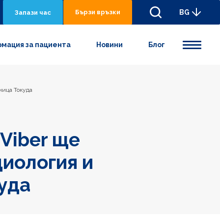
Бързи връзки
BG
Запази час
мация за пациента
Новини
Блог
ница Токуда
Viber ще
иология и
уда