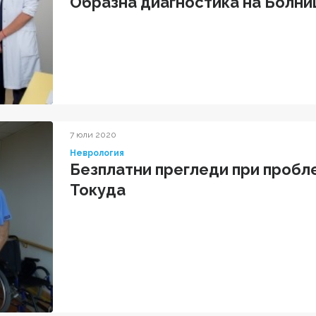
Образна диагностика на Болни
конгрес по Ангиология
7 юли 2020
Неврология
Безплатни прегледи при пробл
Токуда