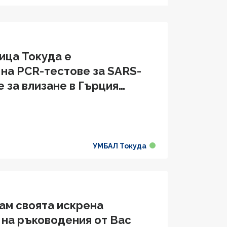
ица Токуда е
на PCR-тестове за SARS-
 за влизане в Гърция
УМБАЛ Токуда
ам своята искрена
 на ръководения от Вас