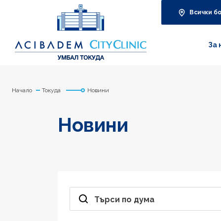
Всички б
За 
Начало
Токуда
Новини
Новини
Търси по дума