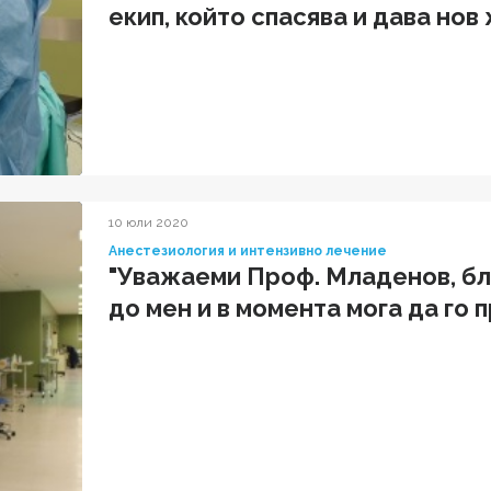
екип, който спасява и дава нов
пациентите, доверили се на в
10 юли 2020
Анестезиология и интензивно лечение
"Уважаеми Проф. Младенов, бла
до мен и в момента мога да го 