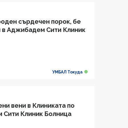
роден сърдечен порок, бе
я в Аджибадем Сити Клиник
УМБАЛ Токуда
ни вени в Клиниката по
м Сити Клиник Болница