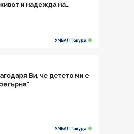
 живот и надежда на
ашата компетентност"
УМБАЛ Токуда
годаря Ви, че детето ми е
прегърна"
УМБАЛ Токуда