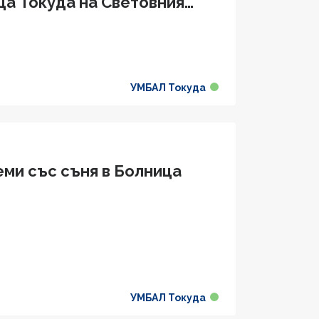
ца Токуда на Световния
УМБАЛ Токуда
еми със съня в Болница
УМБАЛ Токуда