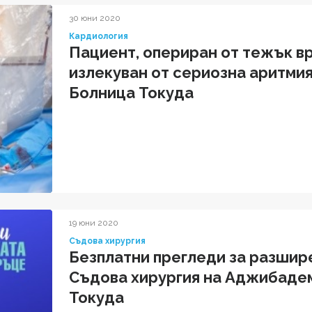
30 юни 2020
Кардиология
Пациент, опериран от тежък в
излекуван от сериозна аритми
Болница Токуда
19 юни 2020
Съдова хирургия
Безплатни прегледи за разшире
Съдова хирургия на Аджибаде
Токуда