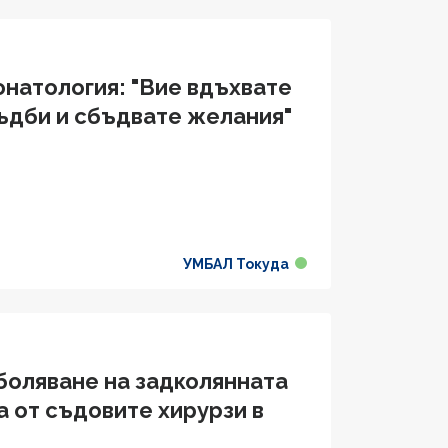
онатология: "Вие вдъхвате
ъдби и сбъдвате желания"
УМБАЛ Токуда
боляване на задколянната
 от съдовите хирурзи в