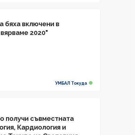
а бяха включени в
 вярваме 2020"
УМБАЛ Токуда
во получи съвместната
огия, Кардиология и