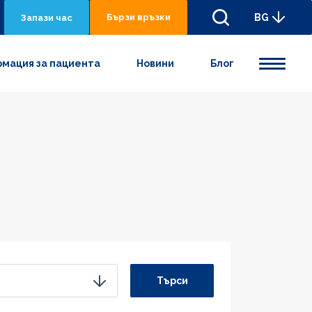
Бързи връзки
BG
Запази час
мация за пациента
Новини
Блог
Търси