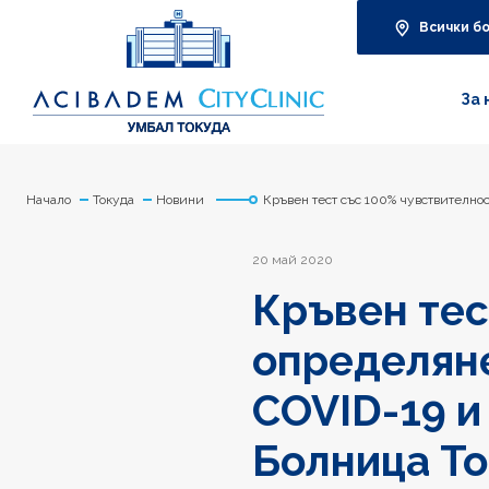
Всички б
За 
Начало
Токуда
Новини
Кръвен тест със 100% чувствителнос
20 май 2020
Кръвен тес
определяне
COVID-19 и
Болница Т