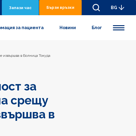
Бързи връзки
BG
Запази час
мация за пациента
Новини
Блог
се извършва в Болница Токуда
ост за
ла срещу
звършва в