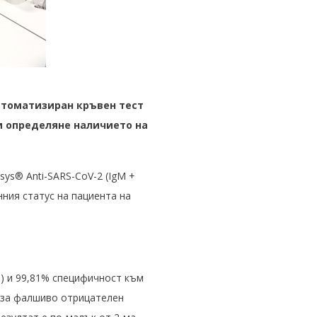
втоматизиран кръвен тест
и определяне наличието на
sys® Anti-SARS-CoV-2 (IgM +
нния статус на пациента на
) и 99,81% специфичност към
 за фалшиво отрицателен