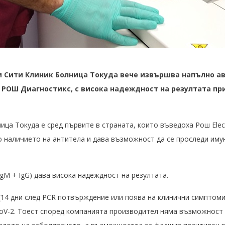
 Сити Клиник Болница Токуда вече извършва напълно а
РОШ Диагностикс, с висока надеждност на резултата пр
ица Токуда е сред първите в страната, които въведоха Рош Elec
о наличието на антитела и дава възможност да се проследи иму
IgM + IgG) дава висока надеждност на резултата.
(14 дни след PCR потвърждение или поява на клинични симптоми
CoV-2. Тоест според компанията производител няма възможност