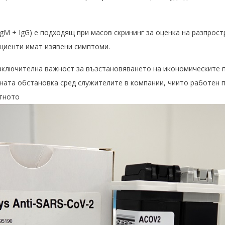
(IgM + IgG) е подходящ при масов скрининг за оценка на разпрос
ациенти имат изявени симптоми.
изключителна важност за възстановяването на икономическите п
ната обстановка сред служителите в компании, чиито работен п
отното