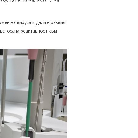
езултат е по-малък от 2-ма
ожен на вируса и дали е развил
ръстосана реактивност към