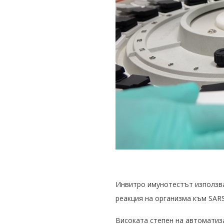
Инвитро имунотестът използва
реакция на организма към SAR
Високата степен на автоматиз