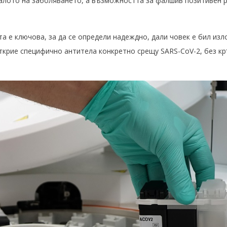
чалото на заболяването, а възможността за фалшив позитивен р
а е ключова, за да се определи надеждно, дали човек е бил изл
открие специфично антитела конкретно срещу SARS-CoV-2, без к