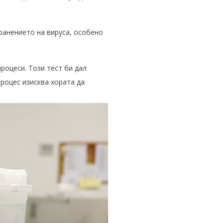
транението на вируса, особено
роцеси. Този тест би дал
роцес изисква хората да