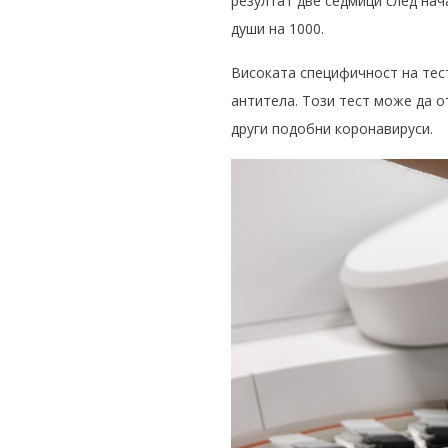
резултат две седмици след на
души на 1000.
Високата специфичност на тест
антитела. Този тест може да 
други подобни коронавируси.