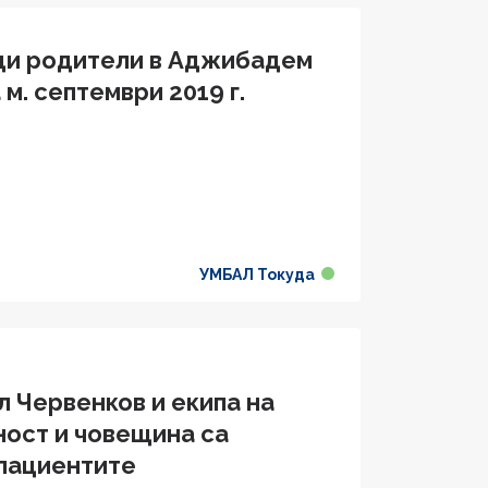
щи родители в Аджибадем
м. септември 2019 г.
УМБАЛ Токуда
 Червенков и екипа на
ност и човещина са
 пациентите