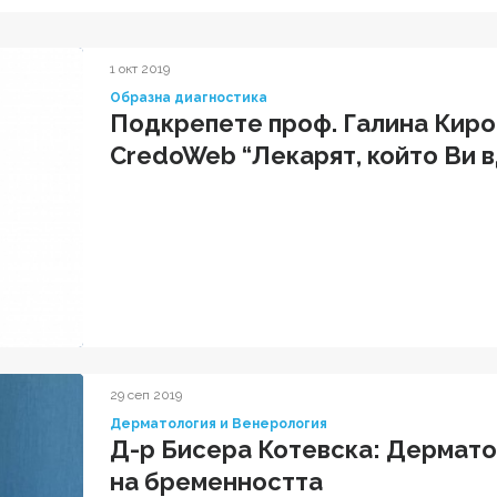
1 окт 2019
Образна диагностика
Подкрепете проф. Галина Киро
CredoWeb “Лекарят, който Ви 
29 сеп 2019
Дерматология и Венерология
Д-р Бисера Котевска: Дермато
на бременността