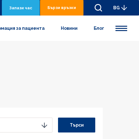
Бързи връзки
BG
Запази час
мация за пациента
Новини
Блог
Търси