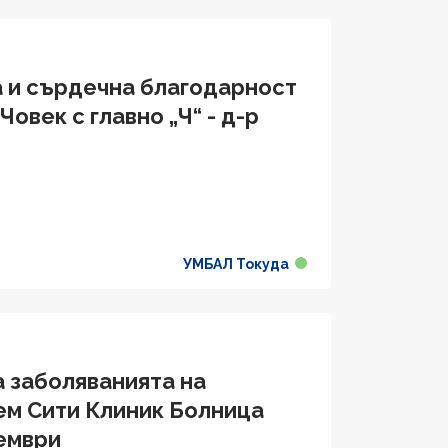
а и сърдечна благодарност
овек с главно „Ч“ - д-р
УМБАЛ Токуда
а заболяванията на
ем Сити Клиник Болница
ември