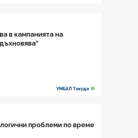
ва в кампанията на
вдъхновява“
УМБАЛ Токуда
логични проблеми по време