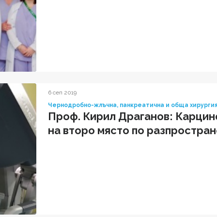
6 сеп 2019
Чернодробно-жлъчна, панкреатична и обща хирурги
Проф. Кирил Драганов: Карцин
на второ място по разпростран