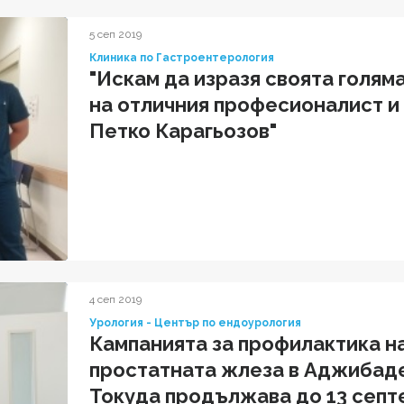
5 сеп 2019
Клиника по Гастроентерология
"Искам да изразя своята голям
на отличния професионалист и Ч
Петко Карагьозов"
4 сеп 2019
Урология - Център по ендоурология
Кампанията за профилактика н
простатната жлеза в Аджибад
Токуда продължава до 13 септ