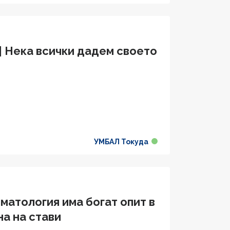
| Нека всички дадем своето
УМБАЛ Токуда
матология има богат опит в
а на стави