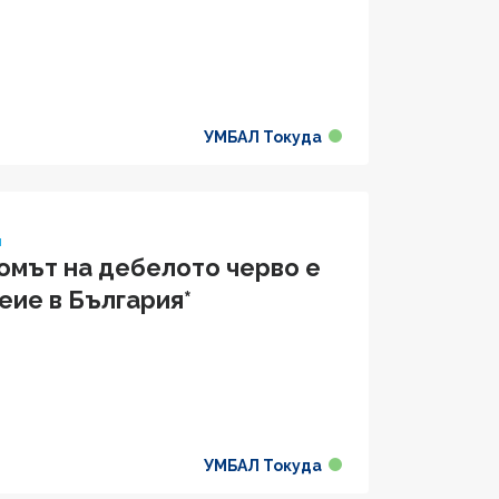
УМБАЛ Токуда
я
омът на дебелото черво е
еие в България*
УМБАЛ Токуда