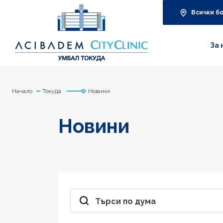
Всички б
За 
Начало
Токуда
Новини
Новини
Търси по дума