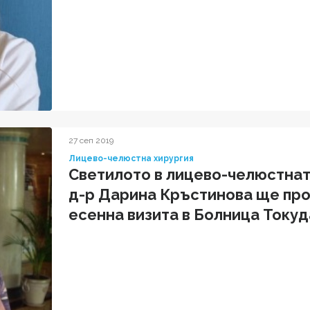
27 сеп 2019
Лицево-челюстна хирургия
Светилото в лицево-челюстнат
д-р Дарина Кръстинова ще пр
есенна визита в Болница Токуда