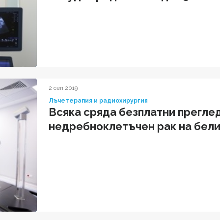
2 сеп 2019
Лъчетерапия и радиохирургия
Всяка сряда безплатни преглед
недребноклетъчен рак на бел