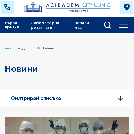
Бързи
Лабораторни
Запази
връзки
резултати
час
Men
Токуда
Новини
Начало
Новини
Филтрирай списъка