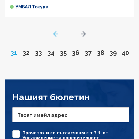
УМБАЛ Токуда
GoToPreviousPage
Go to next page
Page
Go to page
Go to page
Go to page
Go to page
Go to page
Go to page
Go to page
Go to pa
Go to
31
32
33
34
35
36
37
38
39
40
Нашият бюлетин
Твоят имейл адрес
Прочетох и се съгласявам с т.3.1. от
Уведомление за поверителност