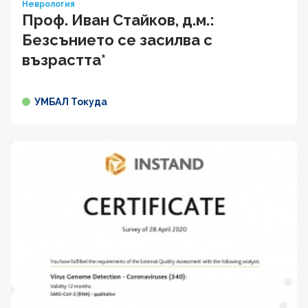
Неврология
Проф. Иван Cтaйкoв, д.м.:
Безсънието се засилва с
възрастта*
УМБАЛ Токуда