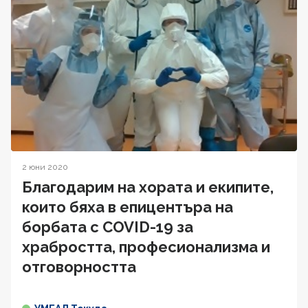
2 юни 2020
Благодарим на хората и екипите,
които бяха в епицентъра на
борбата с COVID-19 за
храбростта, професионализма и
отговорността