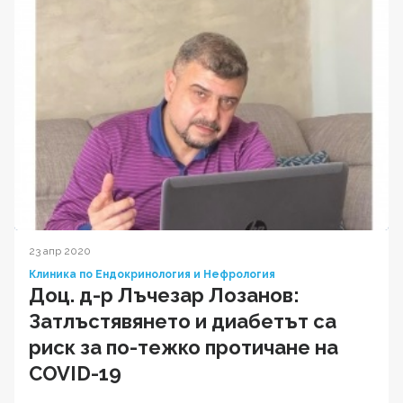
23 апр 2020
Клиника по Ендокринология и Нефрология
Доц. д-р Лъчезар Лозанов:
Затлъстявянето и диабетът са
риск за по-тежко протичане на
COVID-19