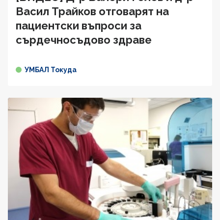
Васил Трайков отговарят на
пациентски въпроси за
сърдечносъдово здравe
УМБАЛ Токуда