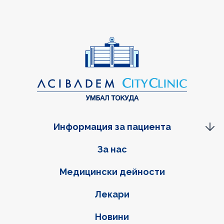
Информация за пациента
Фуутер навигация
За нас
Медицински дейности
Лекари
Новини