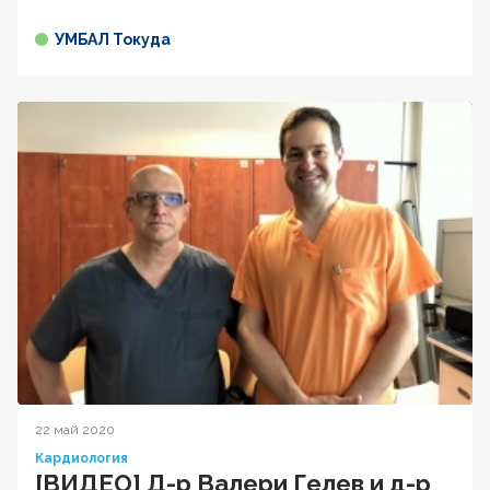
УМБАЛ Токуда
22 май 2020
Кардиология
[ВИДЕО] Д-р Валери Гелев и д-р