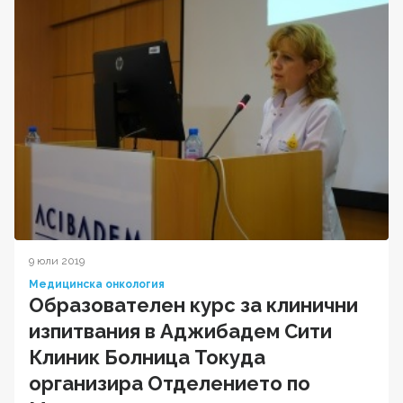
9 юли 2019
Медицинска онкология
Образователен курс за клинични
изпитвания в Аджибадем Сити
Клиник Болница Токуда
организира Отделението по