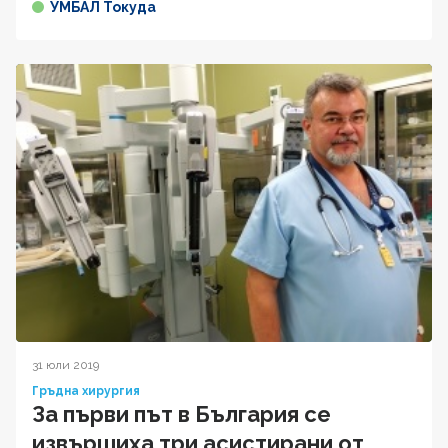
УМБАЛ Токуда
31 юли 2019
Гръдна хирургия
За първи път в България се
извършиха три асистирани от