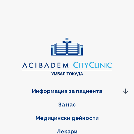
Информация за пациента
Фуутер навигация
За нас
Медицински дейности
Лекари