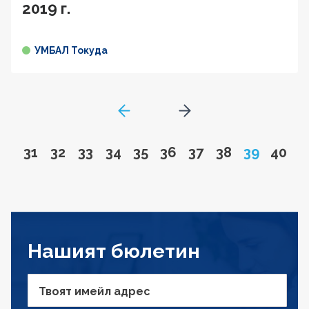
2019 г.
УМБАЛ Токуда
GoToPreviousPage
Go to next page
Go to page
Go to page
Go to page
Go to page
Go to page
Go to page
Go to page
Go to page
Page
Go to
31
32
33
34
35
36
37
38
39
40
Нашият бюлетин
Твоят имейл адрес