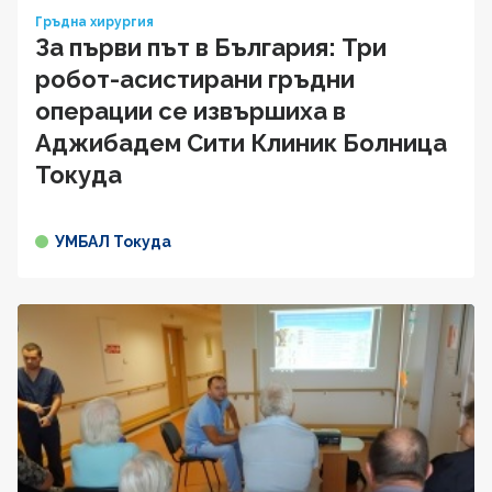
Гръдна хирургия
За първи път в България: Три
робот-асистирани гръдни
операции се извършиха в
Аджибадем Сити Клиник Болница
Токуда
УМБАЛ Токуда