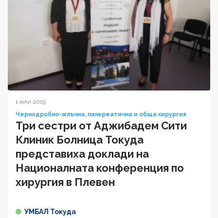
1 юли 2019
Чернодробно-жлъчна, панкреатична и обща хирургия
Три сестри от Аджибадем Сити
Клиник Болница Токуда
представиха доклади на
Националната конференция по
хирургия в Плевен
УМБАЛ Токуда