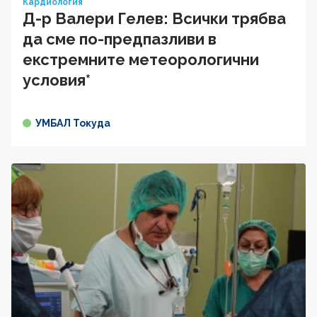
Кардиология
Д-р Валери Гелев: Всички трябва
да сме по-предпазливи в
екстремните метеорологични
условия*
УМБАЛ Токуда