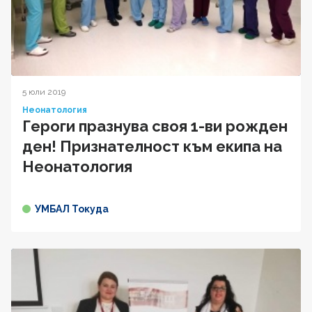
5 юли 2019
Неонатология
Героги празнува своя 1-ви рожден
ден! Признателност към екипа на
Неонатология
УМБАЛ Токуда