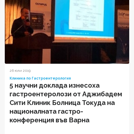
26 юли 2019
Клиника по Гастроентерология
5 научни доклада изнесоха
гастроентеролози от Аджибадем
Сити Клиник Болница Токуда на
националната гастро-
конференция във Варна