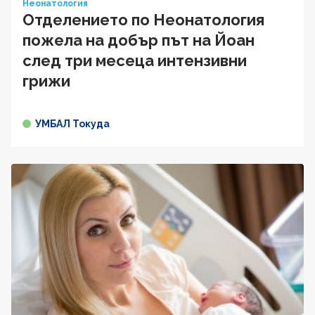
Неонатология
Отделението по Неонатология
пожела на добър път на Йоан
след три месеца интензивни
грижи
УМБАЛ Токуда