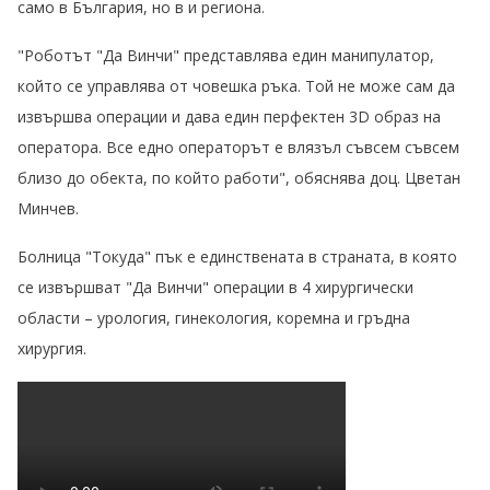
само в България, но в и региона.
"Роботът "Да Винчи" представлява един манипулатор,
който се управлява от човешка ръка. Той не може сам да
извършва операции и дава един перфектен 3D образ на
оператора. Все едно операторът е влязъл съвсем съвсем
близо до обекта, по който работи", обяснява доц. Цветан
Минчев.
Болница "Токуда" пък е единствената в страната, в която
се извършват "Да Винчи" операции в 4 хирургически
области – урология, гинекология, коремна и гръдна
хирургия.