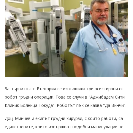
За първи път в България се извършиха три асистирани от
робот гръдни операции. Това се случи в "Аджибадем Сити
Клиник Болница Токуда". Роботът пък се казва "Да Винчи".
Доц. Минчев и екипът гръдни хирурзи, с който работи, са
единствените, които извършват подобни манипулации не