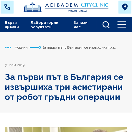
Бързи
Лабораторни
Запази
връзки
резултати
час
Men
Новини
За първи път в България се извършиха три
Начало
Токуда
асистирани от робот гръдни операции
31 юли 2019
За първи път в България се
извършиха три асистирани
от робот гръдни операции