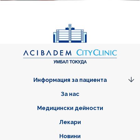
Информация за пациента
Фуутер навигация
За нас
Медицински дейности
Лекари
Новини