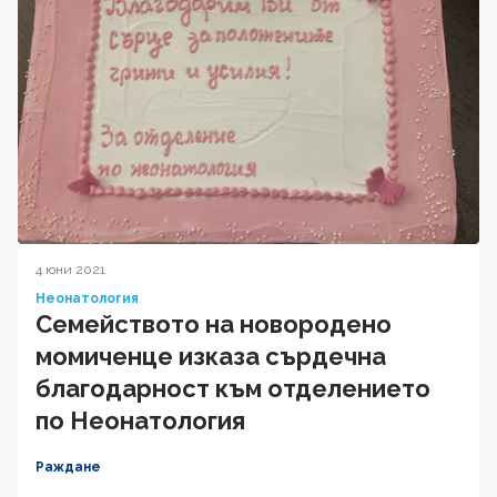
4 юни 2021
Неонатология
Семейството на новородено
момиченце изказа сърдечна
благодарност към отделението
по Неонатология
Раждане