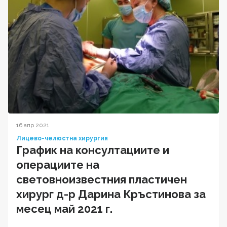
16 апр 2021
Лицево-челюстна хирургия
График на консултациите и
операциите на
световноизвестния пластичен
хирург д-р Дарина Кръстинова за
месец май 2021 г.