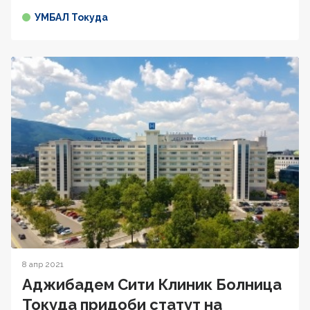
УМБАЛ Токуда
8 апр 2021
Аджибадем Сити Клиник Болница
Токуда придоби статут на