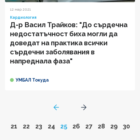
12 мар 2021
Кардиология
Д-р Васил Трайков: "До сърдечна
недостатъчност биха могли да
доведат на практика всички
сърдечни заболявания в
напреднала фаза"
УМБАЛ Токуда
GoToPreviousPage
Go to next page
Go to page
Go to page
Go to page
Go to page
Page
Go to page
Go to page
Go to page
Go to pa
Go to
21
22
23
24
25
26
27
28
29
30