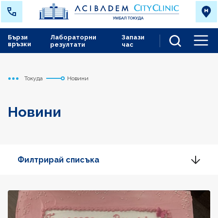
Бързи
Лабораторни
Запази
връзки
резултати
час
Men
Токуда
Новини
Начало
Новини
Филтрирай списъка