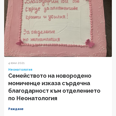
4 юни 2021
Неонатология
Семейството на новородено
момиченце изказа сърдечна
благодарност към отделението
по Неонатология
Раждане