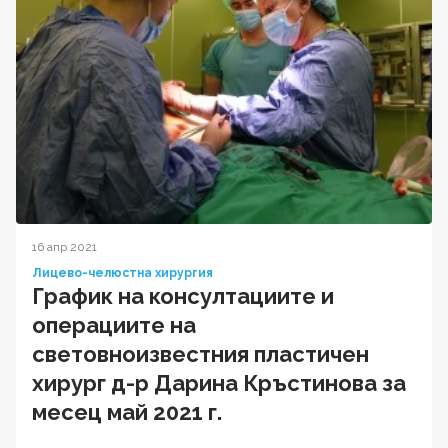
16 апр 2021
Лицево-челюстна хирургия
График на консултациите и
операциите на
световноизвестния пластичен
хирург д-р Дарина Кръстинова за
месец май 2021 г.