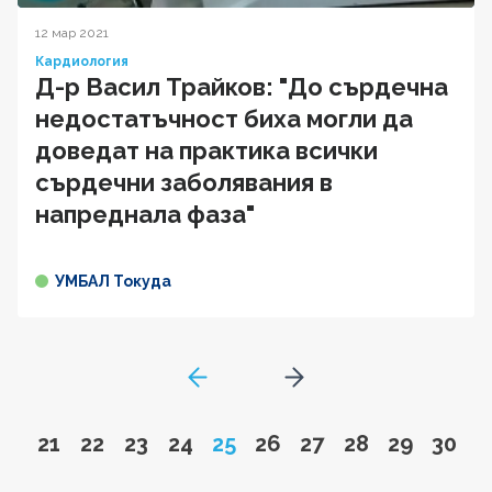
12 мар 2021
Кардиология
Д-р Васил Трайков: "До сърдечна
недостатъчност биха могли да
доведат на практика всички
сърдечни заболявания в
напреднала фаза"
УМБАЛ Токуда
GoToPreviousPage
Go to next page
Go to page
Go to page
Go to page
Go to page
Page
Go to page
Go to page
Go to page
Go to pa
Go to
21
22
23
24
25
26
27
28
29
30