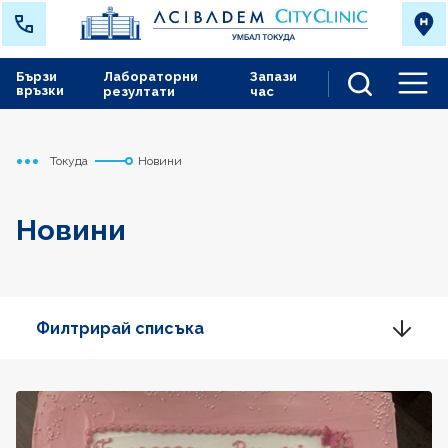
Бързи
Лабораторни
Запази
връзки
резултати
час
Men
Токуда
Новини
Начало
Новини
Филтрирай списъка