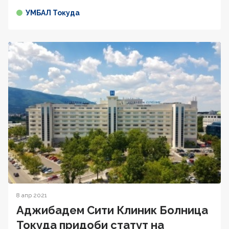
УМБАЛ Токуда
8 апр 2021
Аджибадем Сити Клиник Болница
Токуда придоби статут на