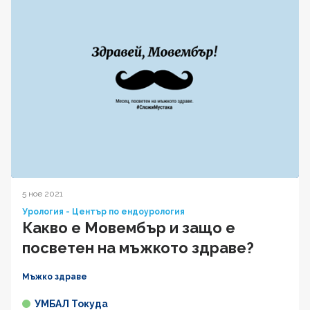
5 ное 2021
Урология - Център по ендоурология
Какво е Мовембър и защо е
посветен на мъжкото здраве?
Мъжко здраве
УМБАЛ Токуда