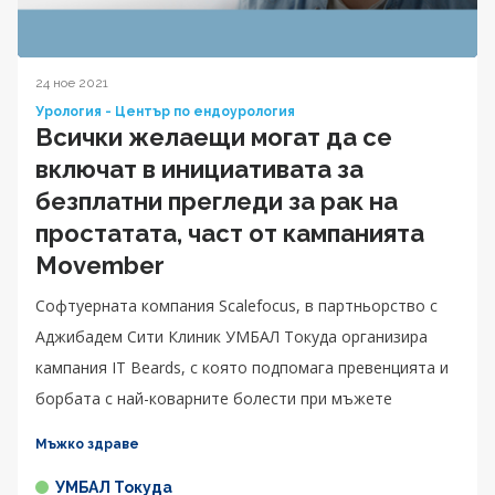
24 ное 2021
Урология - Център по ендоурология
Всички желаещи могат да се
включат в инициативата за
безплатни прегледи за рак на
простатата, част от кампанията
Movember
Софтуерната компания Scalefocus, в партньорство с
Аджибадем Сити Клиник УМБАЛ Токуда организира
кампания IT Beards, с която подпомага превенцията и
борбата с най-коварните болести при мъжете
Мъжко здраве
УМБАЛ Токуда