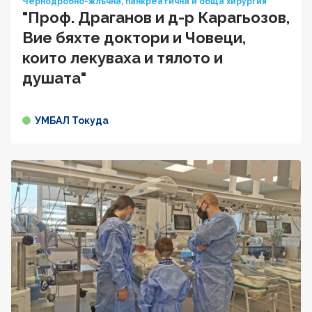
Чернодробно-жлъчна, панкреатична и обща хирургия
"Проф. Драганов и д-р Карагьозов,
Вие бяхте доктори и Човеци,
които лекуваха и тялото и
душата"
УМБАЛ Токуда