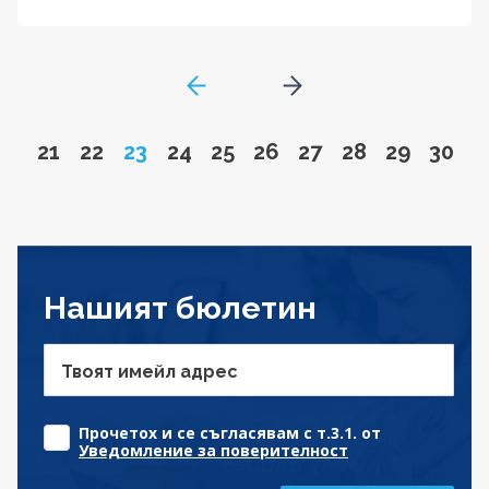
GoToPreviousPage
Go to next page
Go to page
Go to page
Page
Go to page
Go to page
Go to page
Go to page
Go to page
Go to pa
Go to
21
22
23
24
25
26
27
28
29
30
Нашият бюлетин
Твоят имейл адрес
Прочетох и се съгласявам с т.3.1. от
Уведомление за поверителност