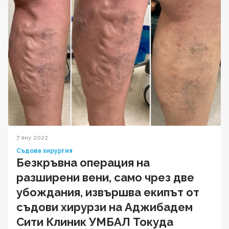
7 яну 2022
Съдова хирургия
Безкръвна операция на
разширени вени, само чрез две
убождания, извършва екипът от
съдови хирурзи на Аджибадем
Сити Клиник УМБАЛ Токуда