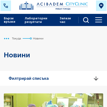
Бързи
Лабораторни
Запази
връзки
резултати
час
Men
Токуда
Новини
Начало
Новини
Филтрирай списъка