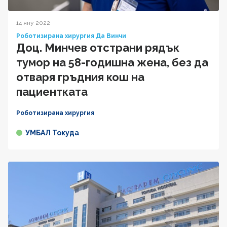
14 яну 2022
Роботизирана хирургия Да Винчи
Доц. Минчев отстрани рядък
тумор на 58-годишна жена, без да
отваря гръдния кош на
пациентката
Роботизирана хирургия
УМБАЛ Токуда