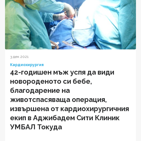
3 дек 2021
Кардиохирургия
42-годишен мъж успя да види
новороденото си бебе,
благодарение на
животспасяваща операция,
извършена от кардиохирургичния
екип в Аджибадем Сити Клиник
УМБАЛ Токуда