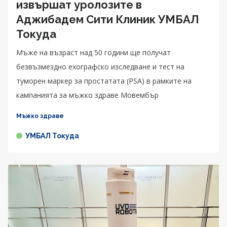
извършат уролозите в
Аджибадем Сити Клиник УМБАЛ
Токуда
Мъже на възраст над 50 години ще получат
безвъзмездно ехографско изследване и тест на
туморен маркер за простатата (PSA) в рамките на
кампанията за мъжко здраве Мовембър
Мъжко здраве
УМБАЛ Токуда