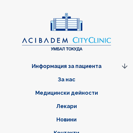
Информация за пациента
Фуутер навигация
За нас
Медицински дейности
Лекари
Новини
Контакти