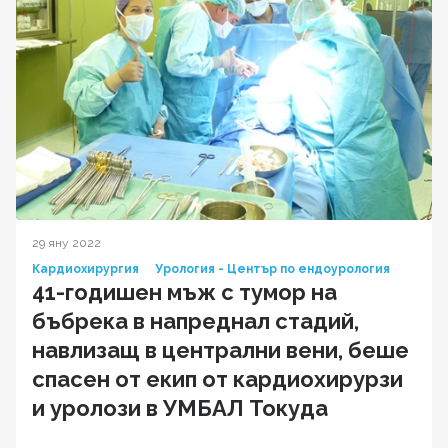
29 яну 2022
Кардиохирургия
Урология - Център по ендоурология
41-годишен мъж с тумор на
бъбрека в напреднал стадий,
навлизащ в централни вени, беше
спасен от екип от кардиохирурзи
и уролози в УМБАЛ Токуда