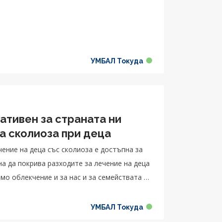
УМБАЛ Токуда
ативен за страната ни
а сколиоза при деца
чение на деца със сколиоза е достъпна за
на да покрива разходите за лечение на деца
мо облекчение и за нас и за семействата на
сира напълно това лечение, което позволява
УМБАЛ Токуда
стене на ресурс, а на родителите – да се