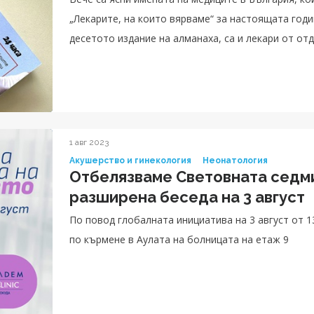
„Лекарите, на които вярваме“ за настоящата годи
десетото издание на алманаха, са и лекари от о
Клиник УМБАЛ Токуда.
1 авг 2023
Акушерство и гинекология
Неонатология
Отбелязваме Световната седм
разширена беседа на 3 август
По повод глобалната инициатива на 3 август от 13:00 часа ще се проведе ра
по кърмене в Аулата на болницата на етаж 9