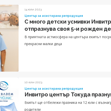
фокусират върху здравето на детето си, а не в съ
14 юли 2023
Център за асистирана репродукция
С много детски усмивки Инвит
отпразнува своя 5-и рожден д
В приятната астмосфера на центъра екипът поср
прекрасни малки деца
10 юли 2023
Център за асистирана репродукция
Инвитро център Токуда празну
Екипът ще отбележи празника на 12 юли с възна
родители