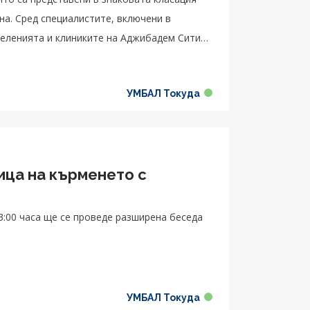
на. Сред специалистите, включени в
тделенията и клиниките на Аджибадем Сити
УМБАЛ Токуда
ица на кърменето с
зширена беседа
УМБАЛ Токуда