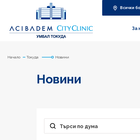
Всички б
За 
Начало
Токуда
Новини
Новини
Търси по дума