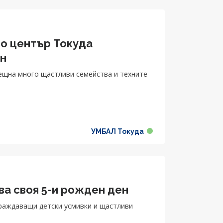
биране на пари чрез фондове и т.н.“
ро център Токуда
ен
ещна много щастливи семейства и техните
УМБАЛ Токуда
ва своя 5-и рожден ден
граждаващи детски усмивки и щастливи