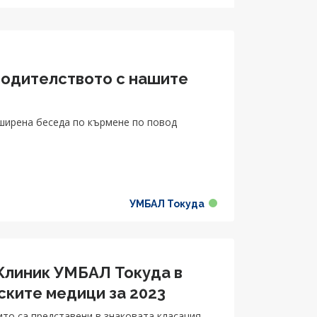
родителството с нашите
азширена беседа по кърмене по повод
УМБАЛ Токуда
Клиник УМБАЛ Токуда в
ските медици за 2023
ито са представени в знаковата класация