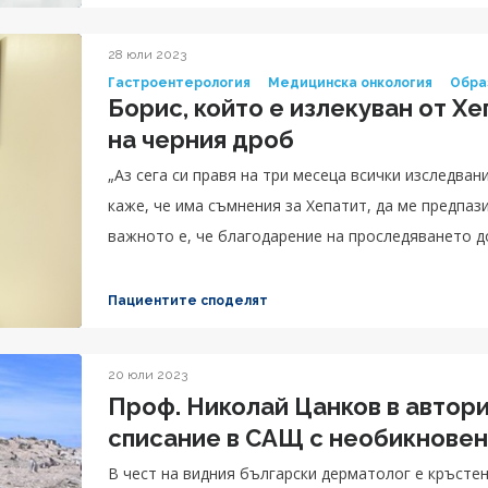
28 юли 2023
Гастроентерология
Медицинска онкология
Обра
Борис, който е излекуван от Хе
на черния дроб
„Аз сега си правя на три месеца всички изследвани
каже, че има съмнения за Хепатит, да ме предпаз
важното е, че благодарение на проследяването д
имам рак и много бързо реагира, за да да съм доб
изследвания. Сега личният лекар не те търси изо
Пациентите споделят
се видиш, няма да се открият много неща. Трябва
малко повече за здравословното си състояние, з
20 юли 2023
необходима.“, апелира Борис.
Проф. Николай Цанков в автор
списание в САЩ с необикновен
В чест на видния български дерматолог е кръсте