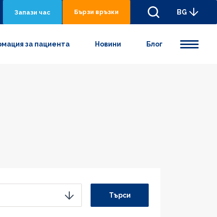
Бързи връзки
BG
Запази час
мация за пациента
Новини
Блог
Търси