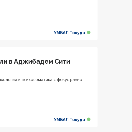
УМБАЛ Токуда
юли в Аджибадем Сити
ихология и психосоматика с фокус ранно
УМБАЛ Токуда