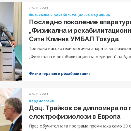
7 юли 2023
Физикална и рехабилитационна медицина
Последно поколение апаратура
„Физикална и рехабилитацион
Сити Клиник УМБАЛ Токуда
Три нови високотехнологични апарата за физикал
„Физикална и рехабилитационна медицина“ на Ад
Физиотерапия и рехабилитация
4 юли 2023
Кардиология
Доц. Трайков се дипломира по 
електрофизиолози в Европа
През обучителната програма преминаха само 30 