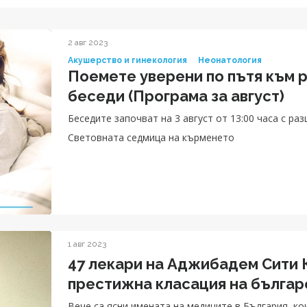
2 авг 2023
Акушерство и гинекология
Неонатология
Поемете уверени по пътя към 
беседи (Програма за август)
Беседите започват на 3 август от 13:00 часа с р
Световната седмица на кърменето
1 авг 2023
47 лекари на Аджибадем Сити 
престижна класация на българ
Вече са ясни имената на медиците в България, ко