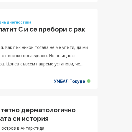
зна диагностика
патит C и се пребори с рак
я. Как пък никой тогава не ме упъти, да ми
и от всичко последвало. Но всъщност
оц. Цонев съвсем навреме установи, че
ре сега. Човек трябва да си прави
бщо за профилактика и ако сам не отидеш да
УМБАЛ Токуда
 да сме отговорни към себе си и да знаем
а да можем да потърсим помощ, когато ни е
итетно дерматологично
ата си история
н остров в Антарктида