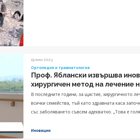
19 юли 2023
Ортопедия и травматология
Проф. Яблански извършва инов
хирургичен метод на лечение н
В последните години, за щастие, хирургичното ле
всички семейства, тъй като здравната каса започ
със заболяването съвсем адекватно. „Това е голя
деца със сколиоза, тъй като преди това, може би помните, имаше кампанийност, събираха се
средства и т.н. В наши дни здравната каса финан
Иновации
на нас като екип да извършваме операциите без пе