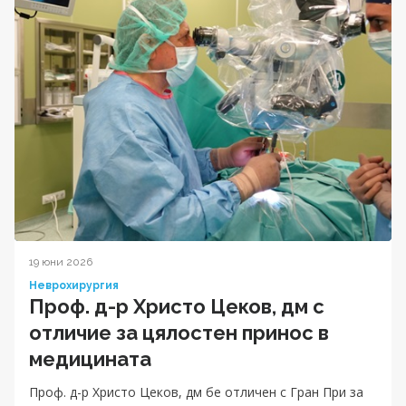
19 юни 2026
Неврохирургия
Проф. д-р Христо Цеков, дм с
отличие за цялостен принос в
медицината
Проф. д-р Христо Цеков, дм бе отличен с Гран При за