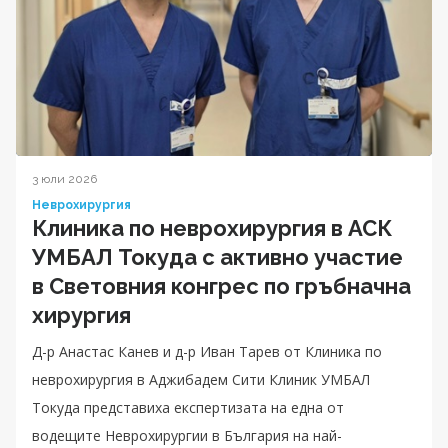
3 юли 2026
Неврохирургия
Клиника по неврохирургия в АСК
УМБАЛ Токуда с активно участие
в Световния конгрес по гръбначна
хирургия
Д-р Анастас Канев и д-р Иван Тарев от Клиника по
неврохирургия в Аджибадем Сити Клиник УМБАЛ
Токуда представиха експертизата на една от
водещите Неврохирургии в България на най-