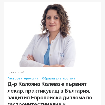
13 юли 2026
Гастроентерология
Образна диагностика
Д-р Калояна Калева е първият
лекар, практикуващ в България,
защитил Европейска диплома по
гастроинтестинална и