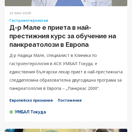
22 юни 2026
Гастроентерология
Д-р Мале е приета в най-
престижния курс за обучение на
панкреатолози в Европа
Д-р Надица Мале, специалист в Клиника по
гастроентерология в АСК УМБАЛ Токуда, е
единствения български лекар приет в най-престижната
следдипломна образователна двугодишна програма за
панкреатология в Европа – „Панкреас 2000“.
Европейско признание
Постижения
УМБАЛ Токуда