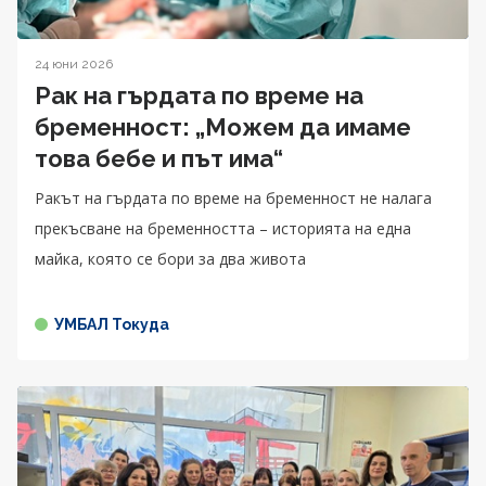
24 юни 2026
Рак на гърдата по време на
бременност: „Можем да имаме
това бебе и път има“
Ракът на гърдата по време на бременност не налага
прекъсване на бременността – историята на една
майка, която се бори за два живота
УМБАЛ Токуда