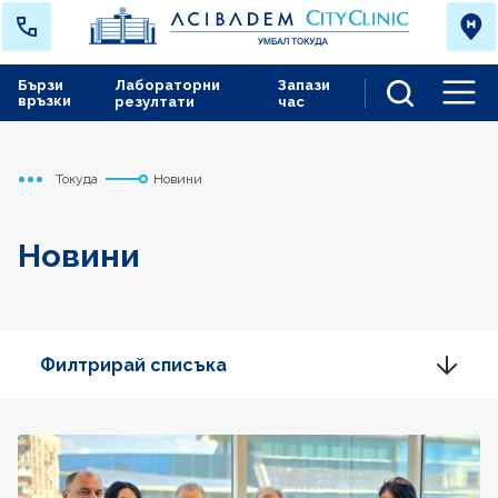
Бързи
Лабораторни
Запази
връзки
резултати
час
Men
Токуда
Новини
Начало
Новини
Филтрирай списъка