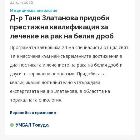
22 юли 2026
Медицинска онкология
Д-р Таня Златанова придоби
престижна квалификация за
лечение на рак на белия дроб
Програмата завършиха 24-ма специалисти от цял свят.
Тя е насочена към най-съвременните достижения в
диагностиката и лечението на рака на белия дроб и
другите торакални неоплазми. Придобитата
квалификация допълнително утвърждава
експертизата на д-р Златанова, в областта на
торакалната онкология.
Европейско признание
УМБАЛ Токуда