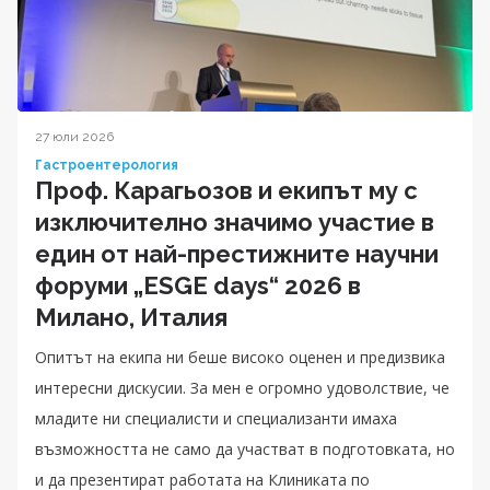
27 юли 2026
Гастроентерология
Проф. Карагьозов и екипът му с
изключително значимо участие в
един от най-престижните научни
форуми „ESGE days“ 2026 в
Милано, Италия
Опитът на екипа ни беше високо оценен и предизвика
интересни дискусии. За мен е огромно удоволствие, че
младите ни специалисти и специализанти имаха
възможността не само да участват в подготовката, но
и да презентират работата на Клиниката по