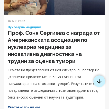
16 юни 2026
Нуклеарна медицина
Проф. Соня Сергиева с награда от
Американската асоциация по
нуклеарна медицина за
иновативна диагностика на
трудни за оценка тумори
Темата на представения от нея електронен постер бе
„Клинично приложение на 68Ga FAPI PET за
визуализиране на стомашни тумори“. Резултатите от
представените изследвания с този авангарден метод
бяха високо оценени от научната аудитория.
Световно признание