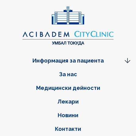
Информация за пациента
Фуутер навигация
За нас
Медицински дейности
Лекари
Новини
Контакти