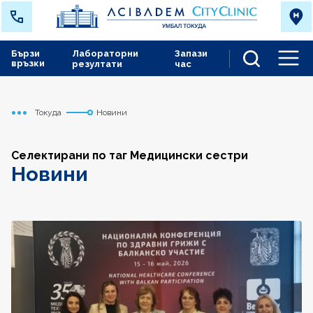
Бързи
Лабораторни
Запази
връзки
резултати
час
Men
Токуда
Новини
Начало
Селектирани по таг Медицински сестри
Новини