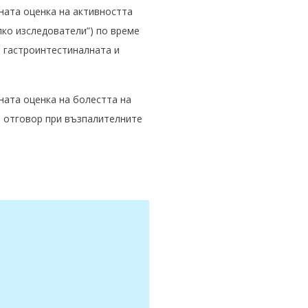
ната оценка на активността
лко изследователи”)
по време
а гастроинтестиналната и
ната оценка на болестта на
я отговор при възпалителните