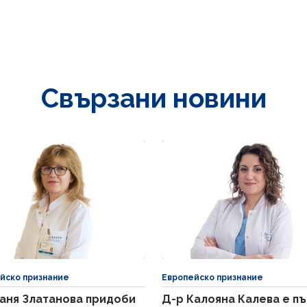
Свързани новини
йско признание
Европейско признание
аня Златанова придоби
Д-р Калояна Калева е п