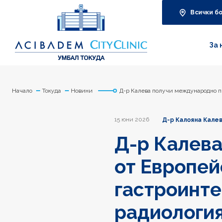
Всички б
За 
Начало
Токуда
Новини
Д-р Калева получи международно п
15 юни 2026
Д-р Калояна Кале
Д-р Калев
от Европей
гастроинте
радиологи