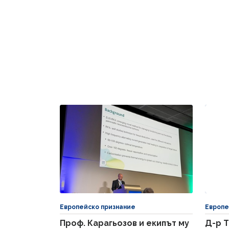
Европейско признание
Европе
Проф. Карагьозов и екипът му
Д-р Т