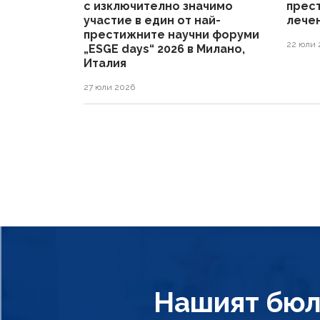
с изключително значимо
прес
участие в един от най-
лечен
престижните научни форуми
22 юли 
„ESGE days“ 2026 в Милано,
Италия
27 юли 2026
Нашият бюл