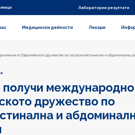
Лабораторни резултати
олници
нас
Медицински дейности
Лекари
Инфор
ризнание от Европейското дружество по гастроинтестинална и абдоминална р
ва
а получи международно
ското дружество по
стинална и абдоминал
я