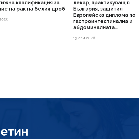
тижна квалификация за
лекар, практикуващ в
ие на рак на белия дроб
България, защитил
Европейска диплома по
2026
гастроинтестинална и
абдоминалната
рентгенология
13 юли 2026
етин