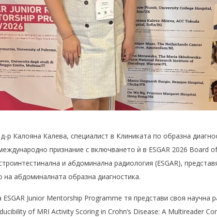
д-р Калояна Калева, специалист в Клиниката по образна диагн
международно признание с включването ѝ в ESGAR 2026 Board of
строинтестинална и абдоминална радиология (ESGAR), представ
о на абдоминалната образна диагностика.
ESGAR Junior Mentorship Programme тя представи своя научна р
ucibility of MRI Activity Scoring in Crohn’s Disease: A Multireader 