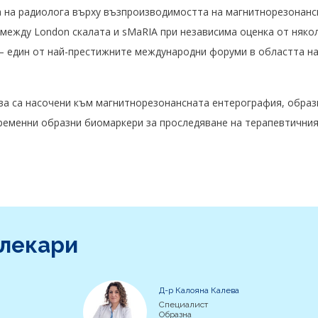
а на радиолога върху възпроизводимостта на магнитнорезонанс
 между London скалата и sMaRIA при независима оценка от няко
 – един от най-престижните международни форуми в областта н
ева са насочени към магнитнорезонансната ентерография, образ
ременни образни биомаркери за проследяване на терапевтични
 лекари
Д-р Калояна Калева
Специалист
Образна