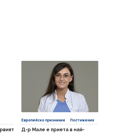
Европейско признание
Постижения
ървият
Д-р Мале е приета в най-