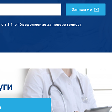
Запиши ме
с т.3.1. от
Уведомление за поверителност
уги
и