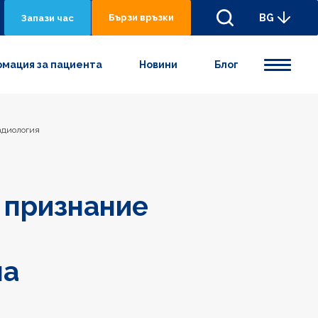
Бързи връзки
BG
Запази час
мация за пациента
Новини
Блог
адиология
 признание
на