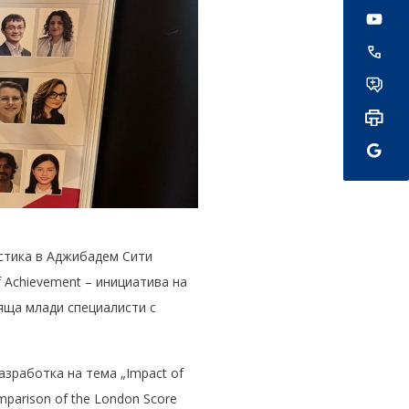
остика в Аджибадем Сити
 Achievement – инициатива на
яща млади специалисти с
азработка на тема „Impact of
Comparison of the London Score