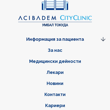
Информация за пациента
Фуутер навигация
За нас
Медицински дейности
Лекари
Новини
Контакти
Кариери