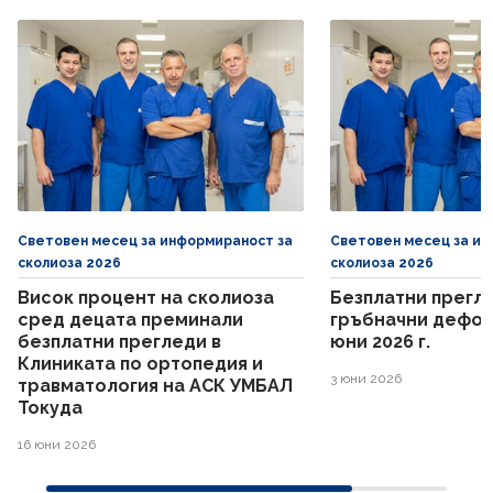
Световен месец за информираност за
Световен месец за ин
сколиоза 2026
сколиоза 2026
Висок процент на сколиоза
Безплатни прегле
сред децата преминали
гръбначни дефор
безплатни прегледи в
юни 2026 г.
Клиниката по ортопедия и
3 юни 2026
травматология на АСК УМБАЛ
Токуда
16 юни 2026