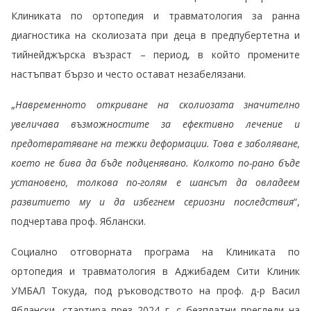
Клиниката по ортопедия и травматология за ранна
диагностика на сколиозата при деца в предпубертетна и
тийнейджърска възраст – период, в който промените
настъпват бързо и често остават незабелязани.
„
Навременното откриване на сколиозата значително
увеличава възможностите за ефективно лечение и
предотвратяване на тежки деформации. Това е заболяване,
което не бива да бъде подценявано. Колкото по-рано бъде
установено, толкова по-голям е шансът да овладеем
развитието му и да избегнем сериозни последствия
“,
подчертава проф. Яблански.
Социално отговорната програма на Клиниката по
ортопедия и травматология в Аджибадем Сити Клиник
УМБАЛ Токуда, под ръководството на проф. д-р Васил
Яблански, стартира през 2024 г. с безплатни прегледи на