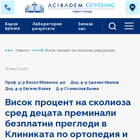
Бързи
Лабораторни
Запази
връзки
резултати
час
Men
Новини
Висок процент на сколиоза сред децата
Начало
Токуда
преминали безплатни прегледи в Клиниката по
ортопедия и травматология на АСК УМБАЛ Токуда
16 юни 2026
Проф. д-р Васил Яблански, дм
Доц. д-р Аделин Иванов
Доц. д-р Евгени Влаев
Д-р Станислав Балев
Висок процент на сколиоза
сред децата преминали
безплатни прегледи в
Клиниката по ортопедия и