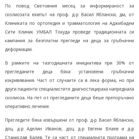
По повод Световния месец за информираност за
сколиозата екипът на проф. д-р Васил Яблански, дм, от
Клиниката по ортопедия и травматология на Аджибадем
Сити Клиник УМБАЛ Токуда проведе традиционната си
кампания за безплатни прегледи на деца за гръбначни
деформации.
В рамките на тазгодишната инициатива при 30% от
прегледаните деца бяха установени гръбначни
изкривявания. Част от случаите са в лека форма, но при
други пациенти специалистите диагностицираха напреднала
сколиоза. На пет от прегледаните деца беше препоръчано
оперативно лечение.
Прегледите бяха извършени от проф. д-р Васил Яблански,
доц. д-р Аделин Иванов, доц. д-р Евгени Влаев и д-р
Станислав Балев. Те са част от специалната програма на