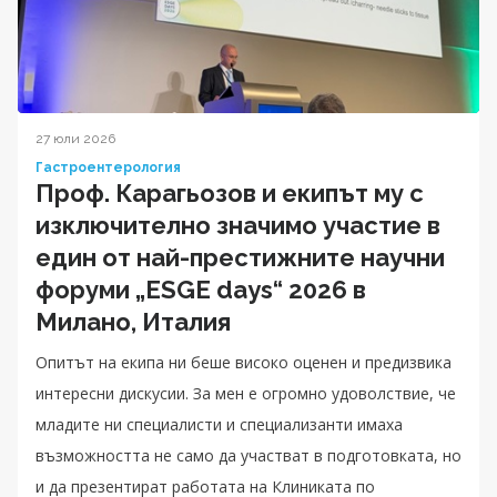
27 юли 2026
Гастроентерология
Проф. Карагьозов и екипът му с
изключително значимо участие в
един от най-престижните научни
форуми „ESGE days“ 2026 в
Милано, Италия
Опитът на екипа ни беше високо оценен и предизвика
интересни дискусии. За мен е огромно удоволствие, че
младите ни специалисти и специализанти имаха
възможността не само да участват в подготовката, но
и да презентират работата на Клиниката по