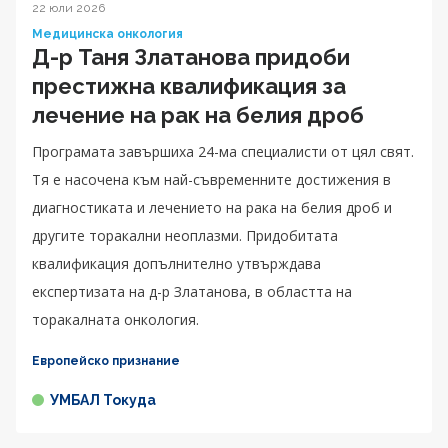
22 юли 2026
Медицинска онкология
Д-р Таня Златанова придоби
престижна квалификация за
лечение на рак на белия дроб
Програмата завършиха 24-ма специалисти от цял свят.
Тя е насочена към най-съвременните достижения в
диагностиката и лечението на рака на белия дроб и
другите торакални неоплазми. Придобитата
квалификация допълнително утвърждава
експертизата на д-р Златанова, в областта на
торакалната онкология.
Европейско признание
УМБАЛ Токуда