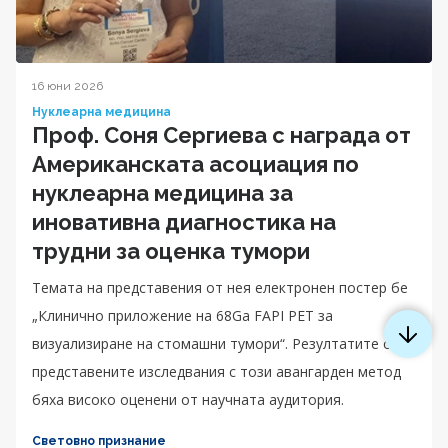
16 юни 2026
Нуклеарна медицина
Проф. Соня Сергиева с награда от
Американската асоциация по
нуклеарна медицина за
иновативна диагностика на
трудни за оценка тумори
Темата на представения от нея електронен постер бе
„Клинично приложение на 68Ga FAPI PET за
визуализиране на стомашни тумори“. Резултатите от
представените изследвания с този авангарден метод
бяха високо оценени от научната аудитория.
Световно признание