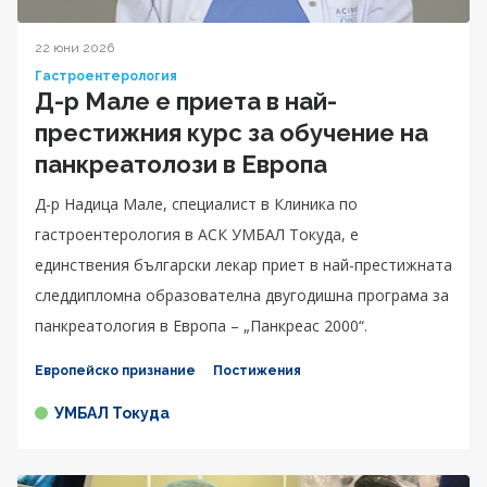
22 юни 2026
Гастроентерология
Д-р Мале е приета в най-
престижния курс за обучение на
панкреатолози в Европа
Д-р Надица Мале, специалист в Клиника по
гастроентерология в АСК УМБАЛ Токуда, е
единствения български лекар приет в най-престижната
следдипломна образователна двугодишна програма за
панкреатология в Европа – „Панкреас 2000“.
Европейско признание
Постижения
УМБАЛ Токуда