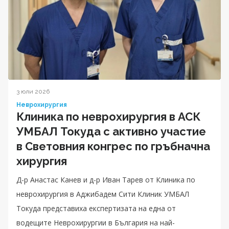
3 юли 2026
Неврохирургия
Клиника по неврохирургия в АСК
УМБАЛ Токуда с активно участие
в Световния конгрес по гръбначна
хирургия
Д-р Анастас Канев и д-р Иван Тарев от Клиника по
неврохирургия в Аджибадем Сити Клиник УМБАЛ
Токуда представиха експертизата на една от
водещите Неврохирургии в България на най-