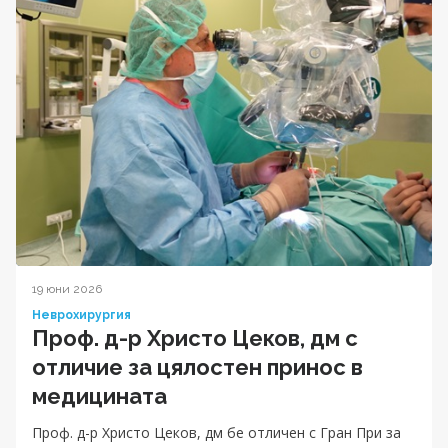
19 юни 2026
Неврохирургия
Проф. д-р Христо Цеков, дм с
отличие за цялостен принос в
медицината
Проф. д-р Христо Цеков, дм бе отличен с Гран При за