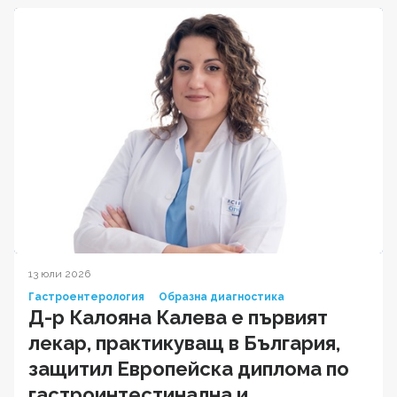
13 юли 2026
Гастроентерология
Образна диагностика
Д-р Калояна Калева е първият
лекар, практикуващ в България,
защитил Европейска диплома по
гастроинтестинална и