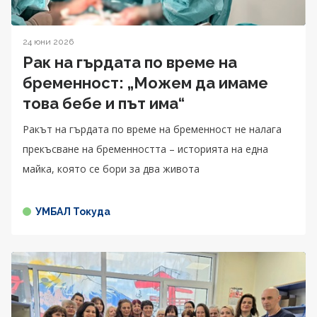
24 юни 2026
Рак на гърдата по време на
бременност: „Можем да имаме
това бебе и път има“
Ракът на гърдата по време на бременност не налага
прекъсване на бременността – историята на една
майка, която се бори за два живота
УМБАЛ Токуда