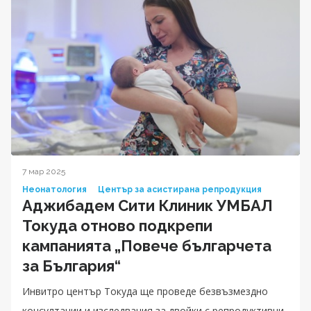
7 мар 2025
Неонатология
Център за асистирана репродукция
Аджибадем Сити Клиник УМБАЛ
Токуда отново подкрепи
кампанията „Повече българчета
за България“
Инвитро център Токуда ще проведе безвъзмездно
консултации и изследвания за двойки с репродуктивни