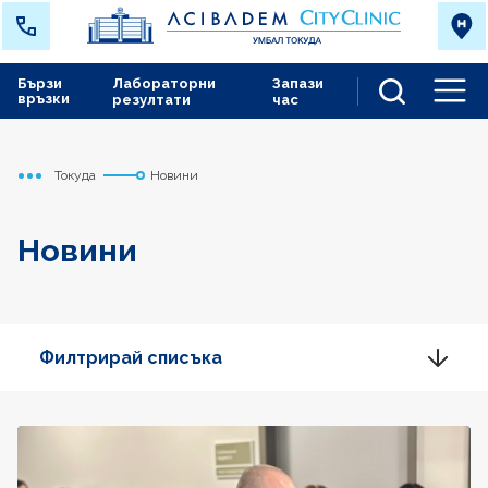
Бързи
Лабораторни
Запази
връзки
резултати
час
Men
Токуда
Новини
Начало
Новини
Филтрирай списъка