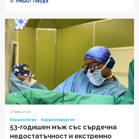
УМБАЛ Токуда
27 фев 2025
Кардиология
Кардиохирургия
53-годишен мъж със сърдечна
недостатъчност и екстремно