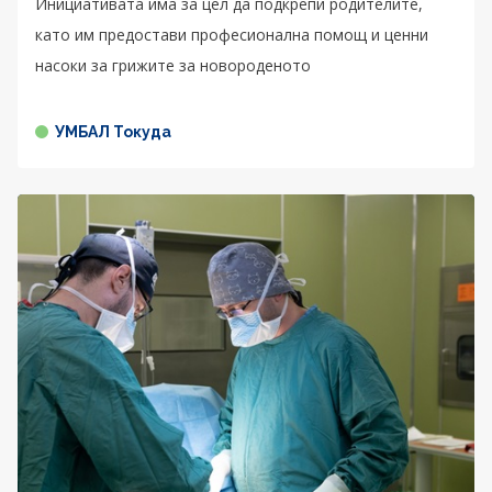
Инициативата има за цел да подкрепи родителите,
като им предостави професионална помощ и ценни
насоки за грижите за новороденото
УМБАЛ Токуда