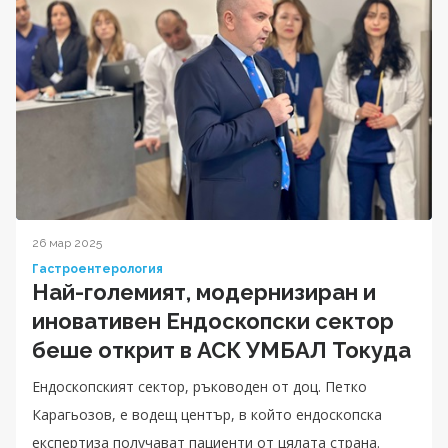
26 мар 2025
Гастроентерология
Най-големият, модернизиран и
иновативен Ендоскопски сектор
беше открит в АСК УМБАЛ Токуда
Ендоскопският сектор, ръководен от доц. Петко
Карагьозов, е водещ център, в който ендоскопска
експертиза получават пациенти от цялата страна.