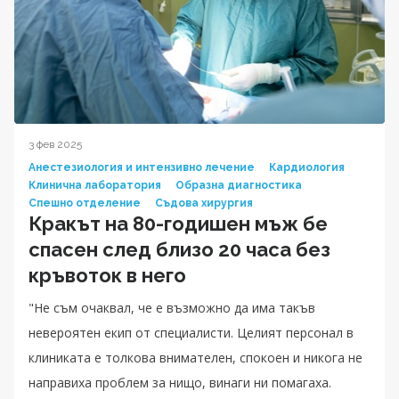
3 фев 2025
Анестезиология и интензивно лечение
Кардиология
Клинична лаборатория
Образна диагностика
Спешно отделение
Съдова хирургия
Кракът на 80-годишен мъж бе
спасен след близо 20 часа без
кръвоток в него
"Не съм очаквал, че е възможно да има такъв
невероятен екип от специалисти. Целият персонал в
клиниката е толкова внимателен, спокоен и никога не
направиха проблем за нищо, винаги ни помагаха.