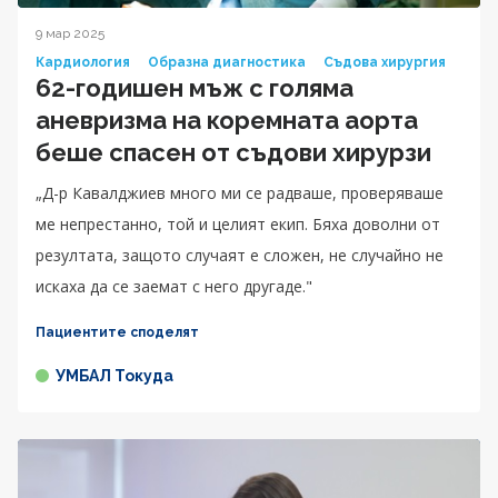
9 мар 2025
Кардиология
Образна диагностика
Съдова хирургия
62-годишен мъж с голяма
аневризма на коремната аорта
беше спасен от съдови хирурзи
„Д-р Кавалджиев много ми се радваше, проверяваше
ме непрестанно, той и целият екип. Бяха доволни от
резултата, защото случаят е сложен, не случайно не
искаха да се заемат с него другаде."
Пациентите споделят
УМБАЛ Токуда