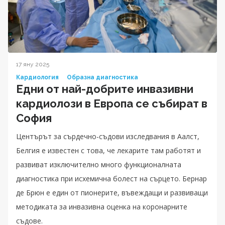
17 яну 2025
Кардиология
Образна диагностика
Едни от най-добрите инвазивни
кардиолози в Европа се събират в
София
Центърът за сърдечно-съдови изследвания в Аалст,
Белгия е известен с това, че лекарите там работят и
развиват изключително много функционалната
диагностика при исхемична болест на сърцето. Бернар
де Брюн е един от пионерите, въвеждащи и развиващи
методиката за инвазивна оценка на коронарните
съдове.