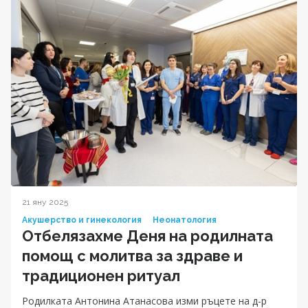
21 яну 2025
Акушерство и гинекология
Неонатология
Отбелязахме Деня на родилната
помощ с молитва за здраве и
традиционен ритуал
Родилката Антонина Атанасова изми ръцете на д-р