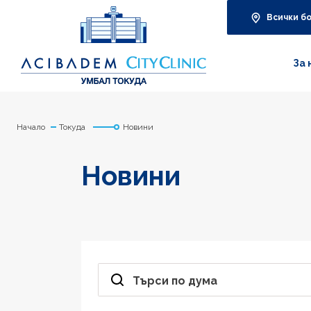
Всички б
За 
Начало
Токуда
Новини
Новини
Търси по дума