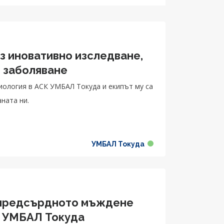
з иновативно изследване,
 заболяване
диология в АСК УМБАЛ Токуда и екипът му са
ната ни.
УМБАЛ Токуда
 предсърдното мъждене
К УМБАЛ Токуда