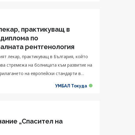
лекар, практикуващ в
 диплома по
алната рентгенология
ият лекар, практикуващ в България, който
ава стремежа на болницата към развитие на
рилагането на европейски стандарти в
УМБАЛ Токуда
нание „Спасител на