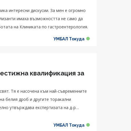
ика интересни дискусии. За мен е огромно
ализанти имаха възможността не само да
ботата на Клиниката по гастроентерология.
УМБАЛ Токуда
рестижна квалификация за
свят. Тя е насочена към най-съвременните
на белия дроб и другите торакални
лно утвърждава експертизата на д-р
УМБАЛ Токуда