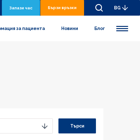
Бързи връзки
BG
Запази час
мация за пациента
Новини
Блог
Търси