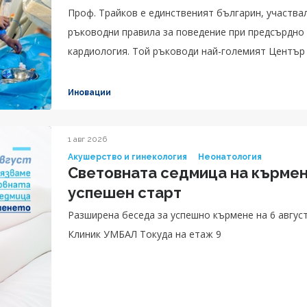
Проф. Трайков е единственият българин, участвал
ръководни правила за поведение при предсърдно
кардиология. Той ръководи най-големият Център
предлага най-комплексни процедури
Иновации
1 авг 2026
Акушерство и гинекология
Неонатология
Световната седмица на кърмен
успешен старт
Разширена беседа за успешно кърмене на 6 август
Клиник УМБАЛ Токуда на етаж 9