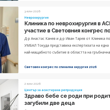
3 юли 2026
Неврохирургия
Клиника по неврохирургия в А
участие в Световния конгрес п
Д-р Анастас Канев и д-р Иван Тарев от Клиника 
УМБАЛ Токуда представиха експертизата на една
най-мащабното събитие в областта на гръбначната
Световен конгрес по спинална хирургия 2026
2 юли 2026
Център за асистирана репродукция
Здраво бебе се роди при родит
загубили две деца