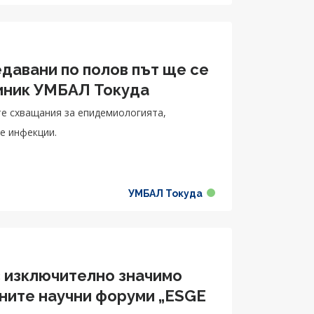
едавани по полов път ще се
иник УМБАЛ Токуда
те схващания за епидемиологията,
е инфекции.
УМБАЛ Токуда
с изключително значимо
жните научни форуми „ESGE