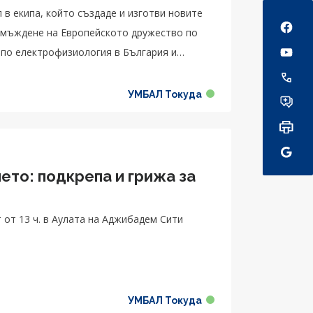
Social
 в екипа, който създаде и изготви новите
 мъждене на Европейското дружество по
 по електрофизиология в България и
УМБАЛ Токуда
ето: подкрепа и грижа за
 от 13 ч. в Аулата на Аджибадем Сити
УМБАЛ Токуда