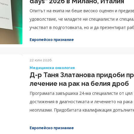
days“ 2026 в Милано, Италия
Опитът на екипа ни беше високо оценен и предизв
удоволствие, че младите ни специалисти и специ
участват в подготовката, но и да презентират ра
Европейско признание
22 юли 2026
Медицинска онкология
Д-р Таня Златанова придоби п
лечение на рак на белия дроб
Програмата завършиха 24-ма специалисти от цял 
достижения в диагностиката и лечението на рака 
неоплазми. Придобитата квалификация допълните
Златанова, в областта на торакалната онкология.
Европейско признание