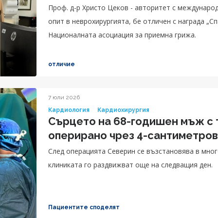
Проф. д-р Христо Цеков - авторитет с междунаро
опит в неврохирургията, бе отличен с награда „Сп
Националната асоциация за приемна грижа.
отличие
7 юли 2026
Кардиология
Кардиохирургия
Сърцето на 68-годишен мъж с
оперирано чрез 4-сантиметров
След операцията Северин се възстановява в мног
клиниката го раздвижват още на следващия ден.
Пациентите споделят