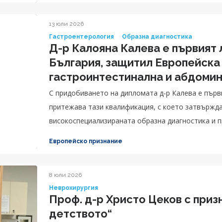
13 юли 2026
Гастроентерология
Образна диагностика
Д-р Калояна Калева е първият 
България, защитил Европейска
гастроинтестинална и абдомин
С придобиването на дипломата д-р Калева е първ
притежава тази квалификация, с което затвържд
високоспециализираната образна диагностика и п
грижата за пациентите.
Европейско признание
8 юли 2026
Неврохирургия
Проф. д-р Христо Цеков с приз
детството“