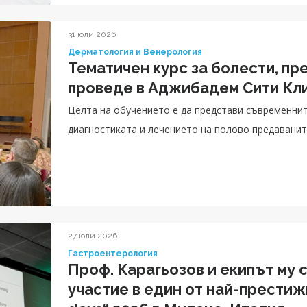
31 юли 2026
Дерматология и Венерология
Тематичен курс за болести, пр
проведе в Аджибадем Сити Кл
Целта на обучението е да представи съвременни
диагностиката и лечението на полово предаванит
27 юли 2026
Гастроентерология
Проф. Карагьозов и екипът му 
участие в един от най-прести