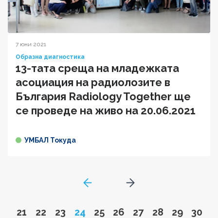
7 юни 2021
Образна диагностика
13-тата среща на младежката
асоциация на радиолозите в
България Radiology Together ще
се проведе на живо на 20.06.2021
УМБАЛ Токуда
GoToPreviousPage
Go to next page
Go to page
Go to page
Go to page
Page
Go to page
Go to page
Go to page
Go to page
Go to pa
Go to
21
22
23
24
25
26
27
28
29
30