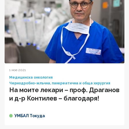
1 ное 2021
Медицинска онкология
Чернодробно-жлъчна, панкреатична и обща хирургия
На моите лекари – проф. Драганов
и д-р Контилев – благодаря!
УМБАЛ Токуда