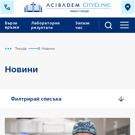
Бързи
Лабораторни
Запази
връзки
резултати
час
Men
Токуда
Новини
Начало
Новини
Филтрирай списъка