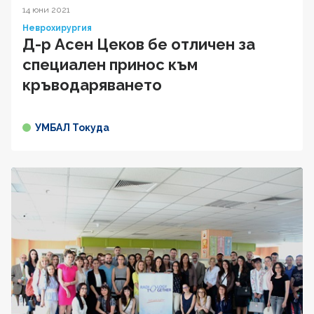
14 юни 2021
Неврохирургия
Д-р Асен Цеков бе отличен за
специален принос към
кръводаряването
УМБАЛ Токуда