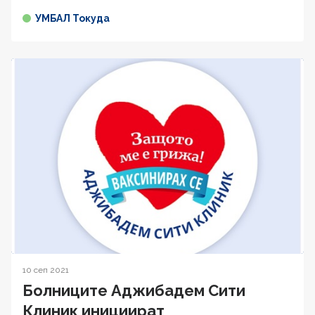
УМБАЛ Токуда
10 сеп 2021
Болниците Аджибадем Сити
Клиник инициират