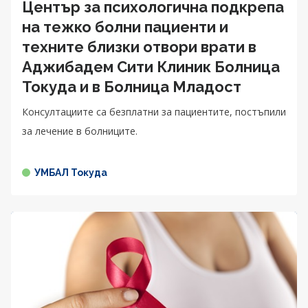
Център за психологична подкрепа
на тежко болни пациенти и
техните близки отвори врати в
Аджибадем Сити Клиник Болница
Токуда и в Болница Младост
Консултациите са безплатни за пациентите, постъпили
за лечение в болниците.
УМБАЛ Токуда