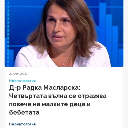
21 сеп 2021
Неонатология
Д-р Радка Масларска:
Четвъртата вълна се отразява
повече на малките деца и
бебетата
Неонатология