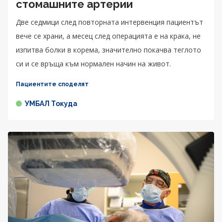
стомашните артерии
Две седмици след повторната интервенция пациентът
вече се храни, а месец след операцията е на крака, не
изпитва болки в корема, значително покачва теглото
си и се връща към нормален начин на живот.
Пациентите споделят
УМБАЛ Токуда