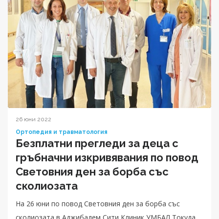
26 юни 2022
Ортопедия и травматология
Безплатни прегледи за деца с
гръбначни изкривявания по повод
Световния ден за борба със
сколиозата
На 26 юни по повод Световния ден за борба със
сколиозата в Аджибадем Сити Клиник УМБАЛ Токуда