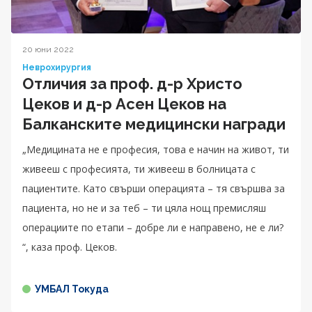
20 юни 2022
Неврохирургия
Отличия за проф. д-р Христо
Цеков и д-р Асен Цеков на
Балканските медицински награди
„Медицината не е професия, това е начин на живот, ти
живееш с професията, ти живееш в болницата с
пациентите. Като свърши операцията – тя свършва за
пациента, но не и за теб – ти цяла нощ премисляш
операциите по етапи – добре ли е направено, не е ли?
“, каза проф. Цеков.
УМБАЛ Токуда