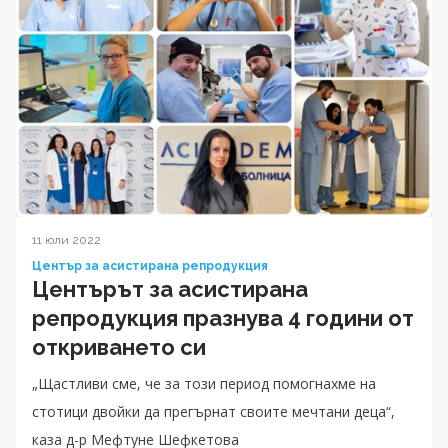
11 юли 2022
Център за асистирана репродукция
Центърът за асистирана
репродукция празнува 4 години от
откриването си
„Щастливи сме, че за този период помогнахме на
стотици двойки да прегърнат своите мечтани деца“,
каза д-р Мефтуне Шефкетова