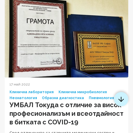
17 май 2022
Клинична лаборатория
Клинична микробиология
Неонатология
Образна диагностика
Пневмология
УМБАЛ Токуда с отличие за висок
професионализъм и всеотдайност
в битката с COVID-19
Сред отличените са старшите медицински сестри и