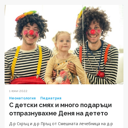
1 юни 2022
Неонатология
Педиатрия
С детски смях и много подаръци
отпразнувахме Деня на детето
Д-р Скръц и д-р Пръц от Смешната лечебница на д-р