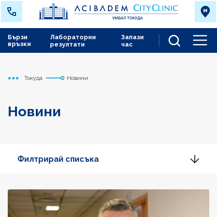
Бързи
Лабораторни
Запази
връзки
резултати
час
Men
Токуда
Новини
Начало
Новини
Филтрирай списъка