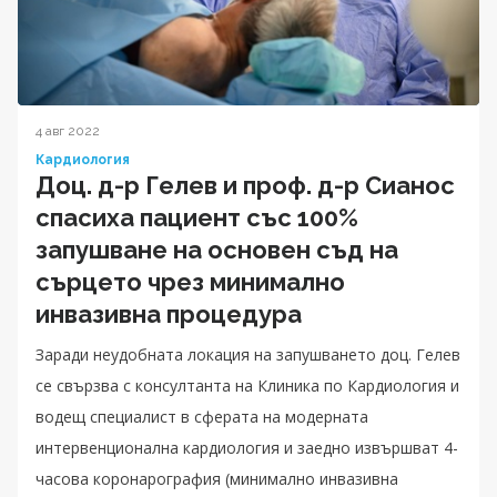
4 авг 2022
Кардиология
Доц. д-р Гелев и проф. д-р Сианос
спасиха пациент със 100%
запушване на основен съд на
сърцето чрез минимално
инвазивна процедура
Заради неудобната локация на запушването доц. Гелев
се свързва с консултанта на Клиника по Кардиология и
водещ специалист в сферата на модерната
интервенционална кардиология и заедно извършват 4-
часова коронарография (минимално инвазивна