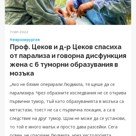
7 сеп 2022
Неврохирургия
Проф. Цеков и д-р Цеков спасиха
от парализа и говорна дисфункция
жена с 6 туморни образувания в
мозъка
„Ако не бяхме оперирали Людмила, тя щеше да се
парализира. Чрез образните изследвания не се открива
първични тумор, тъй като образуванията в мозъка са
метастази, тоест не са с първична локация, а са в
следствие на друг тумор. Щом не може да се установи,
то той е много малък и просто дава разсейки. Сега
освен, че спасихме Людмила, чрез хистологията