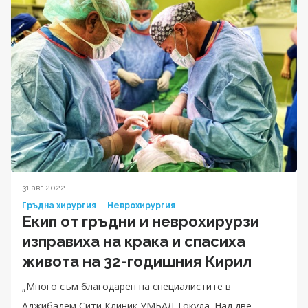
31 авг 2022
Гръдна хирургия
Неврохирургия
Екип от гръдни и неврохирурзи
изправиха на крака и спасиха
живота на 32-годишния Кирил
„Много съм благодарен на специалистите в
Аджибадем Сити Клиник УМБАЛ Токуда. Над две