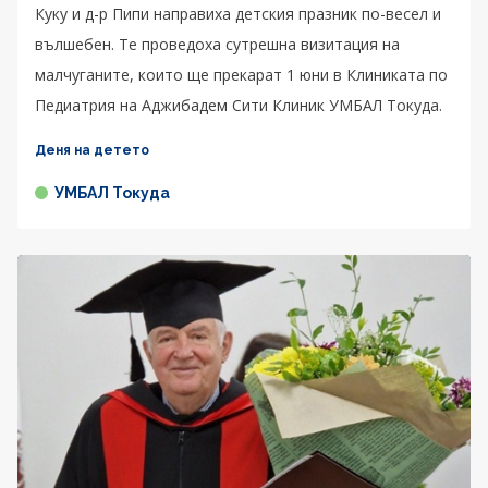
Куку и д-р Пипи направиха детския празник по-весел и
вълшебен. Те проведоха сутрешна визитация на
малчуганите, които ще прекарат 1 юни в Клиниката по
Педиатрия на Аджибадем Сити Клиник УМБАЛ Токуда.
Деня на детето
УМБАЛ Токуда