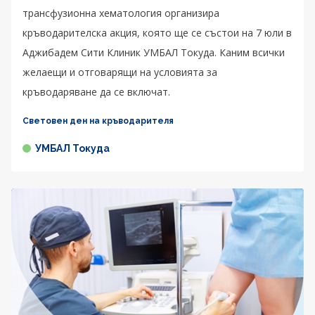
трансфузионна хематология организира
кръводарителска акция, която ще се състои на 7 юли в
Аджибадем Сити Клиник УМБАЛ Токуда. Каним всички
желаещи и отговарящи на условията за
кръводаряване да се включат.
Световен ден на кръводарителя
УМБАЛ Токуда