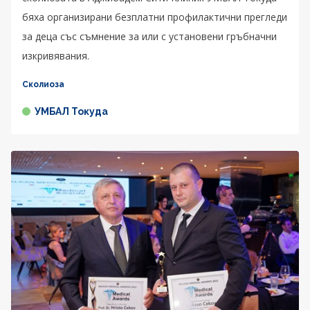
бяха организирани безплатни профилактични прегледи
за деца със съмнение за или с установени гръбначни
изкривявания.
Сколиоза
УМБАЛ Токуда