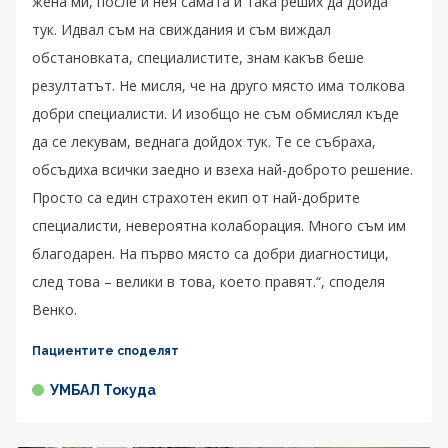
жена ми, после и нея самата и така реших да дойда
тук. Идвал съм на свиждания и съм виждал
обстановката, специалистите, знам какъв беше
резултатът. Не мисля, че на друго място има толкова
добри специалисти. И изобщо не съм обмислял къде
да се лекувам, веднага дойдох тук. Те се събраха,
обсъдиха всички заедно и взеха най-доброто решение.
Просто са един страхотен екип от най-добрите
специалисти, невероятна колаборация. Много съм им
благодарен. На първо място са добри диагностици,
след това – велики в това, което правят.“, споделя
Венко.
Пациентите споделят
УМБАЛ Токуда