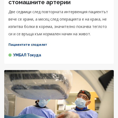
стомашните артерии
Две седмици след повторната интервенция пациентът
вече се храни, а месец след операцията е на крака, не
изпитва болки в корема, значително покачва теглото
си и се връща към нормален начин на живот.
Пациентите споделят
УМБАЛ Токуда