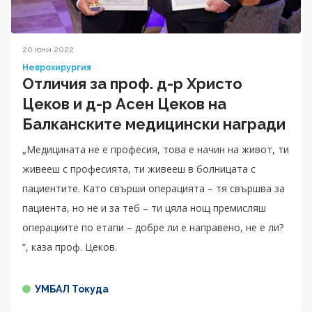
20 юни 2022
Неврохирургия
Отличия за проф. д-р Христо
Цеков и д-р Асен Цеков на
Балканските медицински награди
„Медицината не е професия, това е начин на живот, ти
живееш с професията, ти живееш в болницата с
пациентите. Като свърши операцията – тя свършва за
пациента, но не и за теб – ти цяла нощ премисляш
операциите по етапи – добре ли е направено, не е ли?
“, каза проф. Цеков.
УМБАЛ Токуда