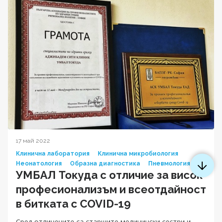
17 май 2022
Клинична лаборатория
Клинична микробиология
Неонатология
Образна диагностика
Пневмология
УМБАЛ Токуда с отличие за висок
професионализъм и всеотдайност
в битката с COVID-19
Сред отличените са старшите медицински сестри и