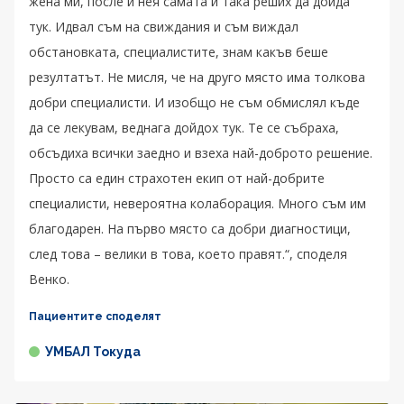
жена ми, после и нея самата и така реших да дойда
тук. Идвал съм на свиждания и съм виждал
обстановката, специалистите, знам какъв беше
резултатът. Не мисля, че на друго място има толкова
добри специалисти. И изобщо не съм обмислял къде
да се лекувам, веднага дойдох тук. Те се събраха,
обсъдиха всички заедно и взеха най-доброто решение.
Просто са един страхотен екип от най-добрите
специалисти, невероятна колаборация. Много съм им
благодарен. На първо място са добри диагностици,
след това – велики в това, което правят.“, споделя
Венко.
Пациентите споделят
УМБАЛ Токуда