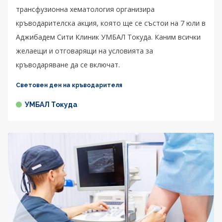
трансфузионна хематология организира
кръводарителска акция, която ще се състои на 7 юли в
Аджибадем Сити Клиник УМБАЛ Токуда. Каним всички
желаещи и отговарящи на условията за
кръводаряване да се включат.
Световен ден на кръводарителя
УМБАЛ Токуда