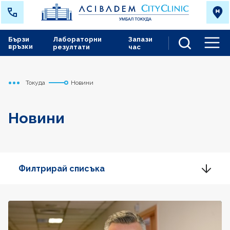
Бързи
Лабораторни
Запази
връзки
резултати
час
Men
Токуда
Новини
Начало
Новини
Филтрирай списъка