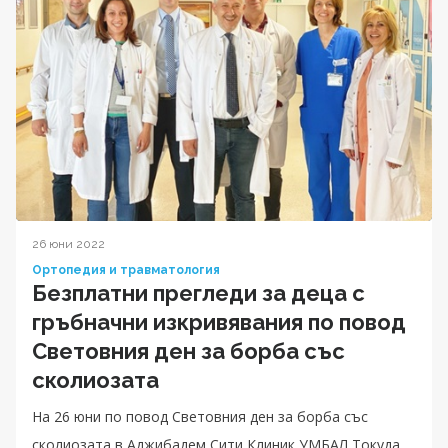
26 юни 2022
Ортопедия и травматология
Безплатни прегледи за деца с
гръбначни изкривявания по повод
Световния ден за борба със
сколиозата
На 26 юни по повод Световния ден за борба със
сколиозата в Аджибадем Сити Клиник УМБАЛ Токуда