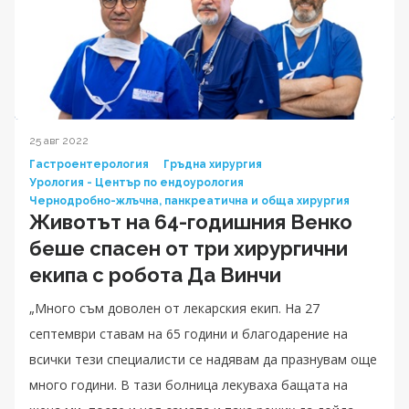
25 авг 2022
Гастроентерология
Гръдна хирургия
Урология - Център по ендоурология
Чернодробно-жлъчна, панкреатична и обща хирургия
Животът на 64-годишния Венко
беше спасен от три хирургични
екипа с робота Да Винчи
„Много съм доволен от лекарския екип. На 27
септември ставам на 65 години и благодарение на
всички тези специалисти се надявам да празнувам още
много години. В тази болница лекуваха бащата на