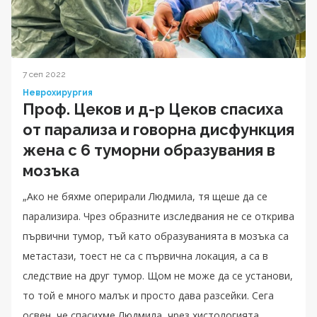
7 сеп 2022
Неврохирургия
Проф. Цеков и д-р Цеков спасиха
от парализа и говорна дисфункция
жена с 6 туморни образувания в
мозъка
„Ако не бяхме оперирали Людмила, тя щеше да се
парализира. Чрез образните изследвания не се открива
първични тумор, тъй като образуванията в мозъка са
метастази, тоест не са с първична локация, а са в
следствие на друг тумор. Щом не може да се установи,
то той е много малък и просто дава разсейки. Сега
освен, че спасихме Людмила, чрез хистологията