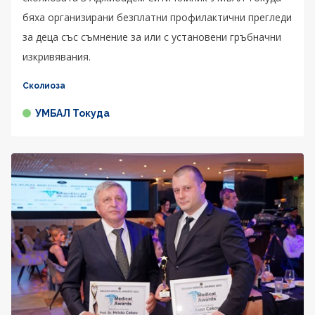
бяха организирани безплатни профилактични прегледи
за деца със съмнение за или с установени гръбначни
изкривявания.
Сколиоза
УМБАЛ Токуда