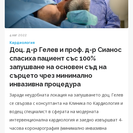
4 авг 2022
Кардиология
Доц. д-р Гелев и проф. д-р Сианос
спасиха пациент със 100%
запушване на основен съд на
сърцето чрез минимално
инвазивна процедура
Заради неудобната локация на запушването доц. Гелев
се свързва с консултанта на Клиника по Кардиология и
водещ специалист в сферата на модерната
интервенционална кардиология и заедно извършват 4-
часова коронарография (минимално инвазивна