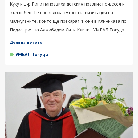
Куку и д-р Пипи направиха детския празник по-весел и
вълшебен. Те проведоха сутрешна визитация на
малчуганите, които ще прекарат 1 юни в Клиниката по
Педиатрия на Аджибадем Сити Клиник УМБАЛ Токуда.
Деня на детето
УМБАЛ Токуда