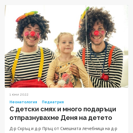
1 юни 2022
Неонатология
Педиатрия
С детски смях и много подаръци
отпразнувахме Деня на детето
Д-р Скръц и д-р Пръц от Смешната лечебница на д-р