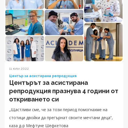
11 юли 2022
Център за асистирана репродукция
Центърът за асистирана
репродукция празнува 4 години от
откриването си
„Щастливи сме, че за този период помогнахме на
стотици двойки да прегърнат своите мечтани деца“,
каза д-р Мефтуне Шефкетова