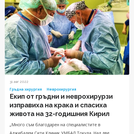
31 авг 2022
Гръдна хирургия
Неврохирургия
Екип от гръдни и неврохирурзи
изправиха на крака и спасиха
живота на 32-годишния Кирил
„Много съм благодарен на специалистите в
Аджибадем Сити Клиник УМБАЛ Токуда. Над две