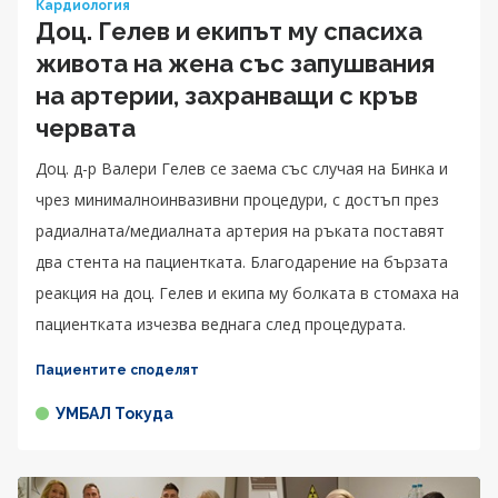
Кардиология
Доц. Гелев и екипът му спасиха
живота на жена със запушвания
на артерии, захранващи с кръв
червата
Доц. д-р Валери Гелев се заема със случая на Бинка и
чрез минималноинвазивни процедури, с достъп през
радиалната/медиалната артерия на ръката поставят
два стента на пациентката. Благодарение на бързата
реакция на доц. Гелев и екипа му болката в стомаха на
пациентката изчезва веднага след процедурата.
Пациентите споделят
УМБАЛ Токуда