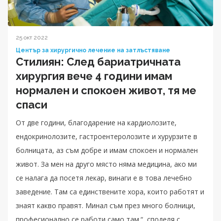
25 окт 2022
Център за хирургично лечение на затлъстяване
Стилиян: След бариатричната
хирургия вече 4 години имам
нормален и спокоен живот, тя ме
спаси
От две години, благодарение на кардиолозите,
ендокринолозите, гастроентеролозите и хурурзите в
болницата, аз съм добре и имам спокоен и нормален
живот. За мен на друго място няма медицина, ако ми
се налага да посетя лекар, винаги е в това лечебно
заведение. Там са единствените хора, които работят и
знаят какво правят. Минал съм през много болници,
професионално се работи само там.“, споделя с