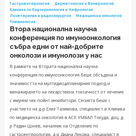
Гастроентерология
Дерматология и Венерология
Клиника по Ендокринология и Нефрология
Лъчетерапия и радиохирургия
Медицинска онкология
Пневмология
Втора национална научна
конференция по имуноонкология
събра едни от най-добрите
онколози и имунолози у нас
В рамките на Втората национална научна
конференция по имуноонкология беше обсъдена и
значимостта на мултидисциплинарния подход и
менажирането на лекарствена токсичност от лечение
с имунни чек-пойнт инхибитори. Сесията беше с
участието на д-р Елиз Тазимова, специалист в Клиника
по медицинска онкология в АСК УМБАЛ Токуда, доц. д-
р Радин Цонев, началник на Отделение по
гастроентерология, д-р Диана Лекова, специалист в