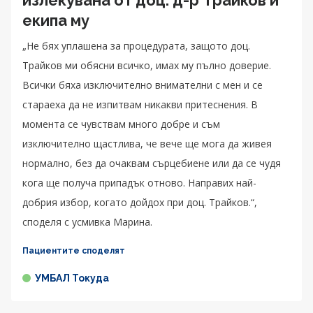
екипа му
„Не бях уплашена за процедурата, защото доц.
Трайков ми обясни всичко, имах му пълно доверие.
Всички бяха изключително внимателни с мен и се
стараеха да не изпитвам никакви притеснения. В
момента се чувствам много добре и съм
изключително щастлива, че вече ще мога да живея
нормално, без да очаквам сърцебиене или да се чудя
кога ще получа припадък отново. Направих най-
добрия избор, когато дойдох при доц. Трайков.“,
споделя с усмивка Марина.
Пациентите споделят
УМБАЛ Токуда