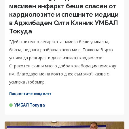
масивен инфаркт беше спасен от
кардиолозите и спешните медици
в Аджибадем Сити Клиник УМБАЛ
Токуда
"Действително лекарската намеса беше уникална,
бърза, веднага разбраха какво ми е. Толкова бързо
успяха да реагират и да се извикат кардиолози.
Страхотен екип и много добра колаборация помежду
им, благодарение на която днес съм жив“, казва с
усмивка Любомир.
Пациентите споделят
УМБАЛ Токуда