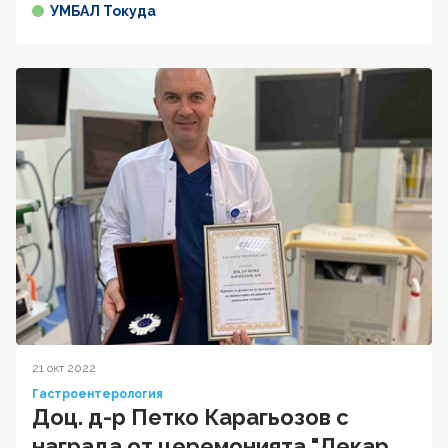
УМБАЛ Токуда
21 окт 2022
Гастроентерология
Доц. д-р Петко Карагьозов с
награда от церемонията "Лекар