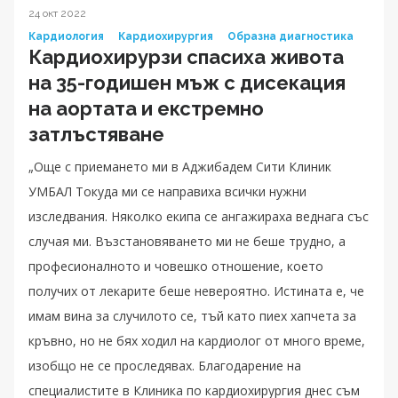
24 окт 2022
Кардиология
Кардиохирургия
Образна диагностика
Кардиохирурзи спасиха живота
на 35-годишен мъж с дисекация
на аортата и екстремно
затлъстяване
„Още с приемането ми в Аджибадем Сити Клиник
УМБАЛ Токуда ми се направиха всички нужни
изследвания. Няколко екипа се ангажираха веднага със
случая ми. Възстановяването ми не беше трудно, а
професионалното и човешко отношение, което
получих от лекарите беше невероятно. Истината е, че
имам вина за случилото се, тъй като пиех хапчета за
кръвно, но не бях ходил на кардиолог от много време,
изобщо не се проследявах. Благодарение на
специалистите в Клиника по кардиохирургия днес съм