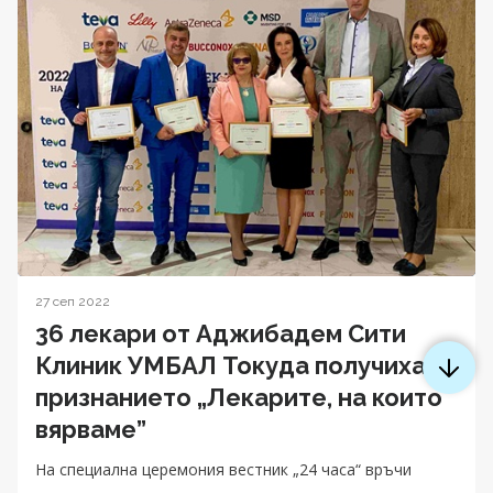
27 сеп 2022
36 лекари от Аджибадем Сити
Клиник УМБАЛ Токуда получиха
признанието „Лекарите, на които
вярваме”
На специална церемония вестник „24 часа“ връчи