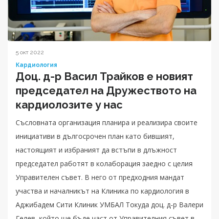
5 окт 2022
Кардиология
Доц. д-р Васил Трайков е новият
председател на Дружеството на
кардиолозите у нас
Съсловната организация планира и реализира своите
инициативи в дългосрочен план като бившият,
настоящият и избраният да встъпи в длъжност
председател работят в колаборация заедно с целия
Управителен съвет. В него от предходния мандат
участва и началникът на Клиника по кардиология в
Аджибадем Сити Клиник УМБАЛ Токуда доц. д-р Валери
Гелев, който ще бъде част от Управителния съвет в