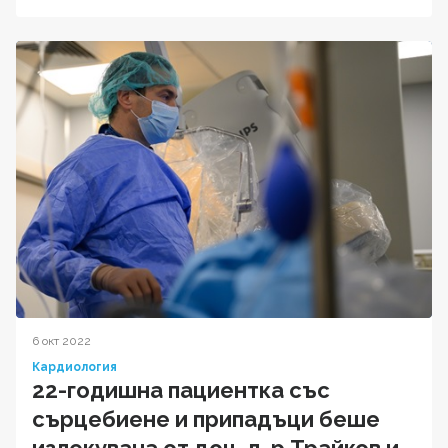
6 окт 2022
Кардиология
22-годишна пациентка със
сърцебиене и припадъци беше
излекувана от доц. д-р Трайков и