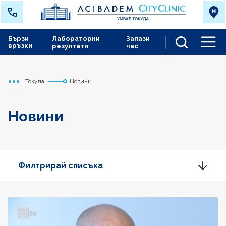
Бързи
Лабораторни
Запази
връзки
резултати
час
Men
Токуда
Новини
Начало
Новини
Филтрирай списъка