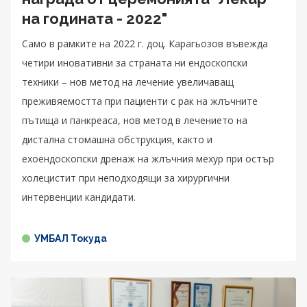
на годината - 2022"
Само в рамките на 2022 г. доц. Карагьозов въвежда
четири иновативни за страната ни ендоскопски
техники – нов метод на лечение увеличаващ
преживяемостта при пациенти с рак на жлъчните
пътища и панкреаса, нов метод в лечението на
дистална стомашна обструкция, както и
ехоендоскопски дренаж на жлъчния мехур при остър
холецистит при неподходящи за хирургични
интервенции кандидати.
УМБАЛ Токуда