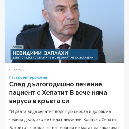
1 ное 2022
Гастроентерология
След дългогодишно лечение,
пациент с Хепатит B вече няма
вируса в кръвта си
“И двата вида хепатит водят до цироза и до рак на
черния дроб, ако не бъдат лекувани. Хората с Хепатит
B, които се подлагат на терапия не могат да заразяват