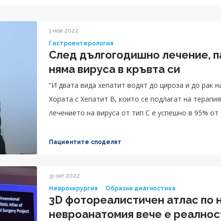
1 ное 2022
Гастроентерология
След дългогодишно лечение, п
няма вируса в кръвта си
“И двата вида хепатит водят до цироза и до рак н
Хората с Хепатит B, които се подлагат на терапия
лечението на вируса от тип C е успешно в 95% от 
заболявания страда в световен мащаб“, казва доц
Пациентите споделят
31 окт 2022
Неврохирургия
Образна диагностика
3D фотореалистичен атлас по 
невроанатомия вече е реалнос