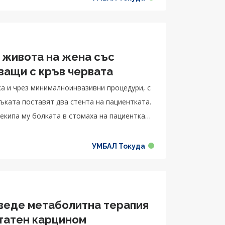
а живота на жена със
а артерии, захранващи с кръв червата
нка и чрез минималноинвазивни процедури, с
 екипа му болката в стомаха на пациентката
УМБАЛ Токуда
оведе метаболитна терапия
статен карцином