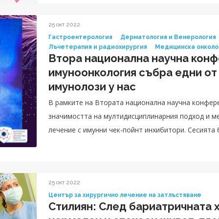
25 окт 2022
Гастроентерология
Дерматология и Венерология
Лъчетерапия и радиохирургия
Медицинска онколо
Втора национална научна конф
имуноонкология събра едни от
имунолози у нас
В рамките на Втората национална научна конференция по и
значимостта на мултидисциплинарния подход и м
лечение с имунни чек-пойнт инхибитори. Сесията 
специалист в Клиника по медицинска онкология в 
началник на Отделение по гастроентерология, д-
пневмология, д-р Маргарита Къчева, специалист 
25 окт 2022
д-р Мария Калинкова, специалист в Отделение по
Център за хирургично лечение на затлъстяване
Стилиян: След бариатричната х