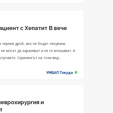
ациент с Хепатит B вече
а черния дроб, ако не бъдат лекувани.
 не могат да заразяват и не се влошават. А
случаите. Скринингът на този вид
. Цонев.
УМБАЛ Токуда
неврохирургия и
т