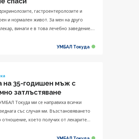
ме спаси
ндокринолозите, гастроентеролозите и
оен и нормален живот. За мен на друго
лекар, винаги е в това лечебно заведение.
 какво правят. Минал съм през много
оделя с благодарност Стилиян.
УМБАЛ Токуда
ика
 на 35-годишен мъж с
емно затлъстяване
УМБАЛ Токуда ми се направиха всички
 веднага със случая ми. Възстановяването
 отношение, което получих от лекарите
училото се, тъй като пиех хапчета за
реме, изобщо не се проследявах.
УМБАЛ Токуда