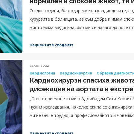
нормален и спокоен живот, тя 
От две години, благодарение на кардиолозите, е
хурурзите в болницата, аз съм добре и имам спок
място няма медицина, ако ми се налага да посетя 
Там са единствените хора, които работят и знаят
болници, професионално се работи само там.“, сп
Пациентите споделят
24 окт 2022
Кардиология
Кардиохирургия
Образна диагност
Кардиохирурзи спасиха живота
дисекация на аортата и екстр
„Още с приемането ми в Аджибадем Сити Клиник 
нужни изследвания. Няколко екипа се ангажираха
ми не беше трудно, а професионалното и човешко
беше невероятно. Истината е, че имам вина за сл
кръвно, но не бях ходил на кардиолог от много в
Пациентите споделят