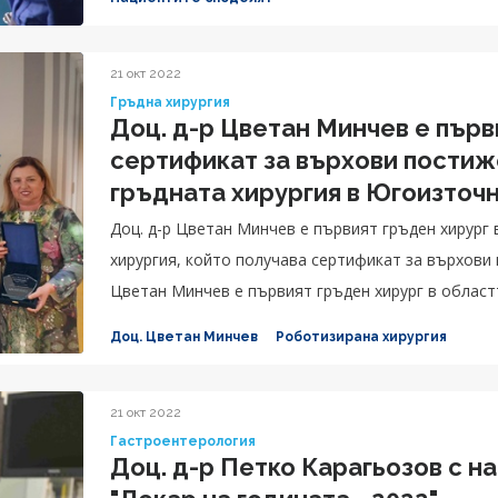
Благодарение на специалистите в Клиника по кард
Александър.
21 окт 2022
Гръдна хирургия
Доц. д-р Цветан Минчев е първ
сертификат за върхови постиж
гръдната хирургия в Югоизточ
Доц. д-р Цветан Минчев е първият гръден хирург
хирургия, който получава сертификат за върхови
Цветан Минчев е първият гръден хирург в област
който получава сертификат за върхови постижен
Доц. Цветан Минчев
Роботизирана хирургия
21 окт 2022
Гастроентерология
Доц. д-р Петко Карагьозов с н