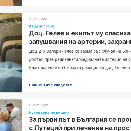
11 окт 2022
Кардиология
Доц. Гелев и екипът му спасих
запушвания н
Доц. д-р Валери Гелев се заема със случая на Би
достъп през радиалната/медиалната артерия на ръката поставят два стента на пациентката.
Благодарение на бързата реакция на доц. Гелев и
изчезва веднага след процедурата.
Пациентите споделят
10 окт 2022
Нуклеарна медицина
За първи път в България се пр
с Лутеций при лечение на про