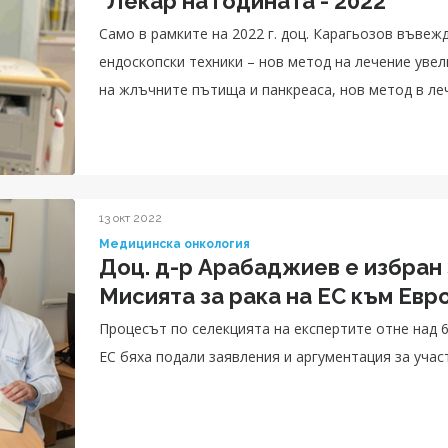
"Лекар на годината - 2022"
Само в рамките на 2022 г. доц. Карагьозов въвеж
ендоскопски техники – нов метод на лечение уве
на жлъчните пътища и панкреаса, нов метод в ле
както и ехоендоскопски дренаж на жлъчния мехур
хирургични интервенции кандидати.
13 окт 2022
Медицинска онкология
Доц. д-р Арабаджиев е избран за
Мисията за рака на ЕС към Евр
Процесът по селекцията на експертите отне над 6
ЕС бяха подали заявления и аргументация за учас