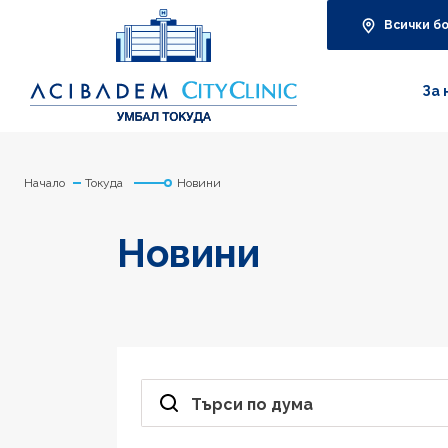
Всички б
За 
Начало
Токуда
Новини
Новини
Търси по дума