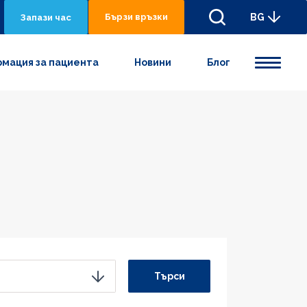
Бързи връзки
BG
Запази час
мация за пациента
Новини
Блог
Търси