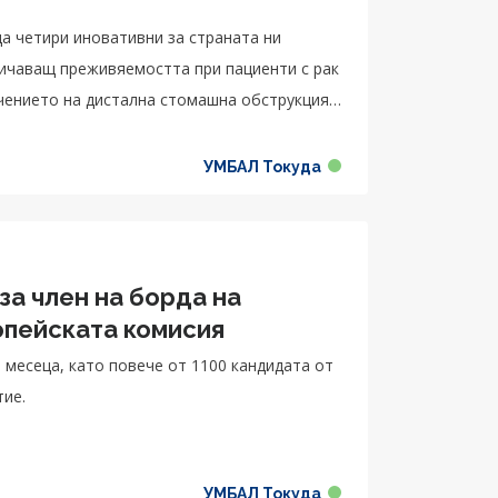
да четири иновативни за страната ни
личаващ преживяемостта при пациенти с рак
чението на дистална стомашна обструкция,
 при остър холецистит при неподходящи за
УМБАЛ Токуда
 член на борда на
опейската комисия
 месеца, като повече от 1100 кандидата от
тие.
УМБАЛ Токуда