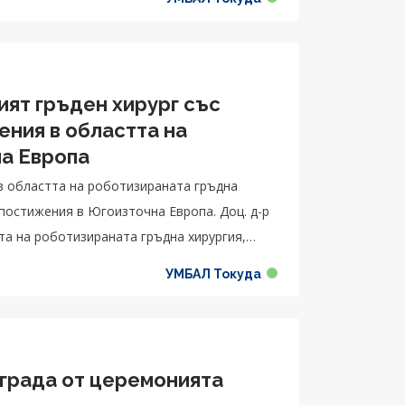
иохирургия днес съм жив“, казва
ият гръден хирург със
ения в областта на
на Европа
 в областта на роботизираната гръдна
 постижения в Югоизточна Европа. Доц. д-р
та на роботизираната гръдна хирургия,
ия в Югоизточна Европа.
УМБАЛ Токуда
аграда от церемонията