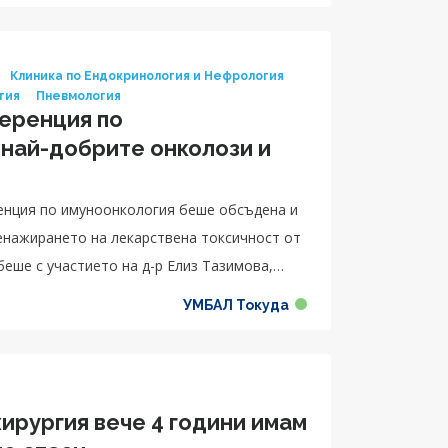
Клиника по Ендокринология и Нефрология
гия
Пневмология
еренция по
 най-добрите онколози и
муноонкология беше обсъдена и
енажирането на лекарствена токсичност от
беше с участието на д-р Елиз Тазимова,
АСК УМБАЛ Токуда, доц. д-р Радин Цонев,
УМБАЛ Токуда
р Диана Лекова, специалист в Отделение по
в Клиника по дерматология и венерология и
 ендокринология.
ирургия вече 4 години имам