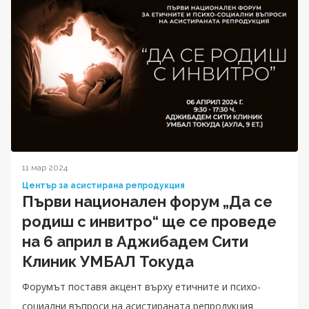
11 мар 2024
Център за асистирана репродукция
Първи национален форум „Да се
родиш с инвитро“ ще се проведе
на 6 април в Аджибадем Сити
Клиник УМБАЛ Токуда
Форумът поставя акцент върху етичните и психо-
социални въпроси на асистираната репродукция