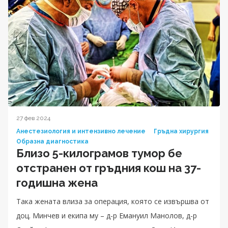
27 фев 2024
Анестезиология и интензивно лечение
Гръдна хирургия
Образна диагностика
Близо 5-килограмов тумор бе
отстранен от гръдния кош на 37-
годишна жена
Така жената влиза за операция, която се извършва от
доц. Минчев и екипа му – д-р Емануил Манолов, д-р