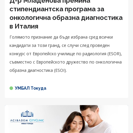
Д-р Младенова премина
стипендиантска програма за
онкологична образна диагностика
в Италия
Голямото признание да бъде избрана сред всички
кандидати за този гранд, се случи след проведен
конкурс от Европейско училище по радиология (ESOR),
съвместно с Европейското дружество по онкологична
образна диагностика (ESOI).
УМБАЛ Токуда