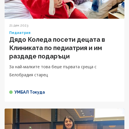
21 дек 2023
Педиатрия
Дядо Коледа посети децата в
Клиниката по педиатрия и им
раздаде подаръци
За най-малките това беше първата среща с
Белобрадия старец
УМБАЛ Токуда