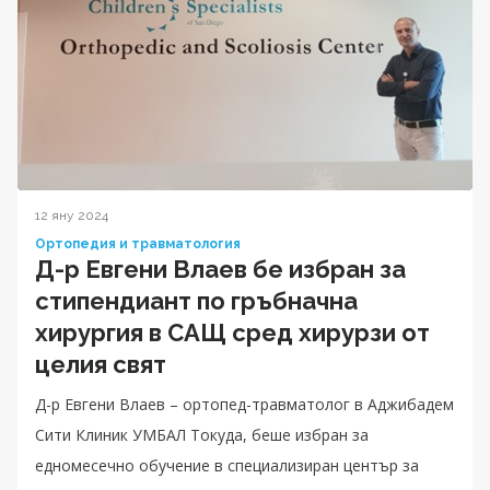
12 яну 2024
Ортопедия и травматология
Д-р Евгени Влаев бе избран за
стипендиант по гръбначна
хирургия в САЩ сред хирурзи от
целия свят
Д-р Евгени Влаев – ортопед-травматолог в Аджибадем
Сити Клиник УМБАЛ Токуда, беше избран за
едномесечно обучение в специализиран център за