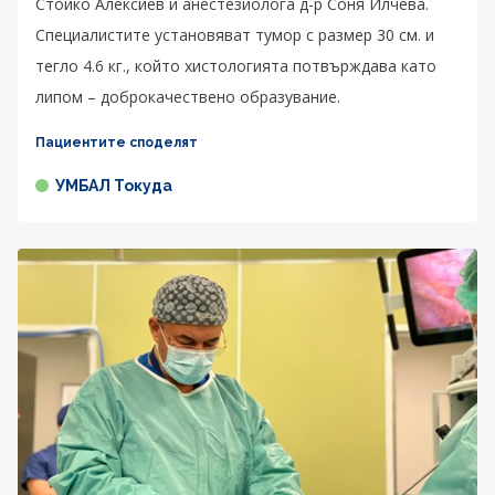
Стойко Алексиев и анестезиолога д-р Соня Илчева.
Специалистите установяват тумор с размер 30 см. и
тегло 4.6 кг., който хистологията потвърждава като
липом – доброкачествено образувание.
Пациентите споделят
УМБАЛ Токуда