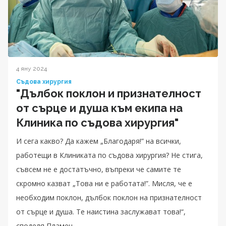
4 яну 2024
Съдова хирургия
"Дълбок поклон и признателност
от сърце и душа към екипа на
Клиника по съдова хирургия"
И сега какво? Да кажем „Благодаря!” на всички,
работещи в Клиниката по съдова хирургия? Не стига,
съвсем не е достатъчно, въпреки че самите те
скромно казват „Това ни е работата!”. Мисля, че е
необходим поклон, дълбок поклон на признателност
от сърце и душа. Те наистина заслужават това!“,
споделя Пламен.