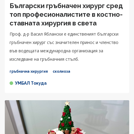
Български гръбначен хирург сред
топ професионалистите в костно-
ставната хирургия в света
Проф. д-р Васил Яблански e единственият български
гръбначен хирург със значителен принос и членство
във водещата международна организация за
изследване на гръбначния стълб.
гръбначна хирургия
сколиоза
УМБАЛ Токуда