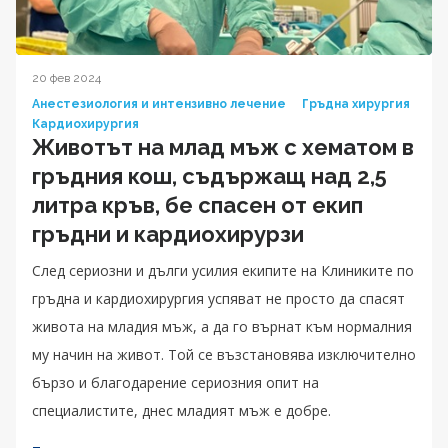
20 фев 2024
Анестезиология и интензивно лечение
Гръдна хирургия
Кардиохирургия
Животът на млад мъж с хематом в
гръдния кош, съдържащ над 2,5
литра кръв, бе спасен от екип
гръдни и кардиохирурзи
След сериозни и дълги усилия екипите на Клиниките по
гръдна и кардиохирургия успяват не просто да спасят
живота на младия мъж, а да го върнат към нормалния
му начин на живот. Той се възстановява изключително
бързо и благодарение сериозния опит на
специалистите, днес младият мъж е добре.