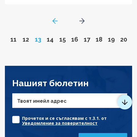
GoToPreviousPage
Go to next page
Go to page
Go to page
Page
Go to page
Go to page
Go to page
Go to page
Go to page
Go to pa
Go to
11
12
13
14
15
16
17
18
19
20
Нашият бюлетин
Твоят имейл адрес
Прочетох и се съгласявам с т.3.1. от
Уведомление за поверителност