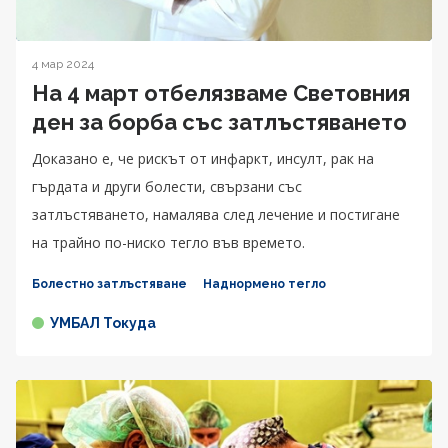
4 мар 2024
На 4 март отбелязваме Световния
ден за борба със затлъстяването
Доказано е, че рискът от инфаркт, инсулт, рак на
гърдата и други болести, свързани със
затлъстяването, намалява след лечение и постигане
на трайно по-ниско тегло във времето.
Болестно затлъстяване
Наднормено тегло
УМБАЛ Токуда