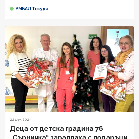
УМБАЛ Токуда
22 дек 2023
Деца от детска градина 76
„Сърничка“ зарадваха с подаръци