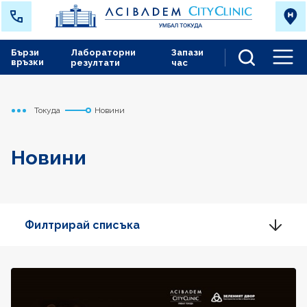
Бързи
Лабораторни
Запази
връзки
резултати
час
Men
Токуда
Новини
Начало
Новини
Филтрирай списъка