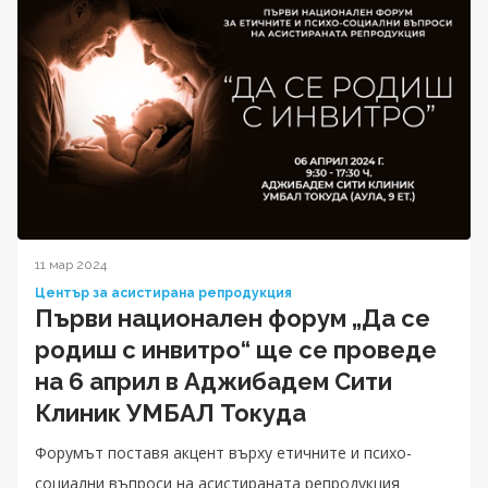
11 мар 2024
Център за асистирана репродукция
Първи национален форум „Да се
родиш с инвитро“ ще се проведе
на 6 април в Аджибадем Сити
Клиник УМБАЛ Токуда
Форумът поставя акцент върху етичните и психо-
социални въпроси на асистираната репродукция