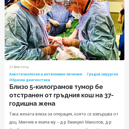
27 фев 2024
Анестезиология и интензивно лечение
Гръдна хирургия
Образна диагностика
Близо 5-килограмов тумор бе
отстранен от гръдния кош на 37-
годишна жена
Така жената влиза за операция, която се извършва от
доц. Минчев и екипа му – д-р Емануил Манолов, д-р