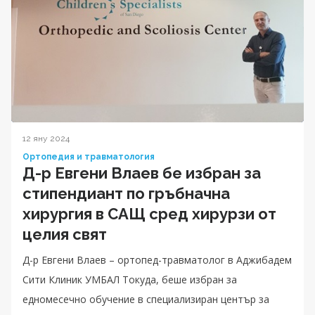
12 яну 2024
Ортопедия и травматология
Д-р Евгени Влаев бе избран за
стипендиант по гръбначна
хирургия в САЩ сред хирурзи от
целия свят
Д-р Евгени Влаев – ортопед-травматолог в Аджибадем
Сити Клиник УМБАЛ Токуда, беше избран за
едномесечно обучение в специализиран център за