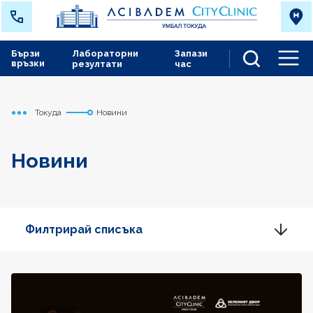
Бързи
Лабораторни
Запази
връзки
резултати
час
Men
Токуда
Новини
Начало
Новини
Филтрирай списъка