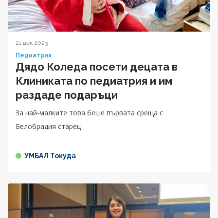
21 дек 2023
Педиатрия
Дядо Коледа посети децата в
Клиниката по педиатрия и им
раздаде подаръци
За най-малките това беше първата среща с
Белобрадия старец
УМБАЛ Токуда