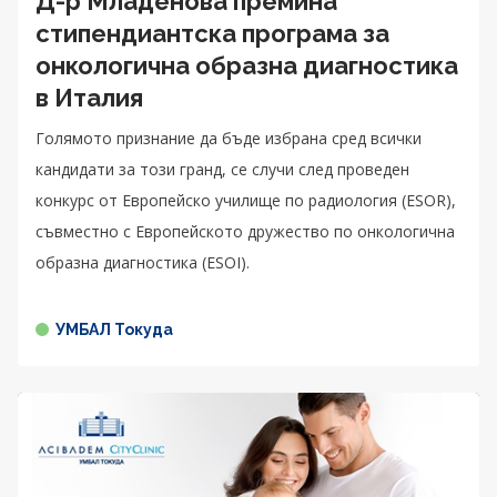
Д-р Младенова премина
стипендиантска програма за
онкологична образна диагностика
в Италия
Голямото признание да бъде избрана сред всички
кандидати за този гранд, се случи след проведен
конкурс от Европейско училище по радиология (ESOR),
съвместно с Европейското дружество по онкологична
образна диагностика (ESOI).
УМБАЛ Токуда