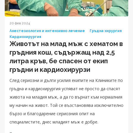
20 фев 2024
Анестезиология и интензивно лечение
Гръдна хирургия
Кардиохирургия
Животът на млад мъж с хематом в
гръдния кош, съдържащ над 2,5
литра кръв, бе спасен от екип
гръдни и кардиохирурзи
След сериозни и дълги усилия екипите на Клиниките по
гръдна и кардиохирургия успяват не просто да спасят
живота на младия мъж, а да го върнат към нормалния
му начин на живот. Той се възстановява изключително
бързо и благодарение сериозния опит на
специалистите, днес младият мъж е добре.