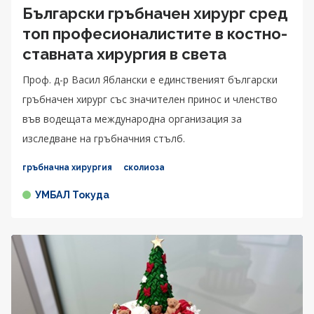
Български гръбначен хирург сред
топ професионалистите в костно-
ставната хирургия в света
Проф. д-р Васил Яблански e единственият български
гръбначен хирург със значителен принос и членство
във водещата международна организация за
изследване на гръбначния стълб.
гръбначна хирургия
сколиоза
УМБАЛ Токуда