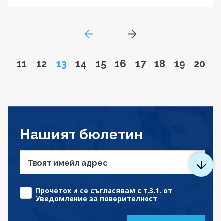
GoToPreviousPage
Go to next page
Go to page
Go to page
Page
Go to page
Go to page
Go to page
Go to page
Go to page
Go to pa
Go to
11
12
13
14
15
16
17
18
19
20
Нашият бюлетин
Твоят имейл адрес
Прочетох и се съгласявам с т.3.1. от
Уведомление за поверителност