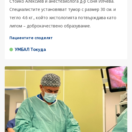
Стойко Алексиев и анестезиолога д-р Соня Илчева.
Специалистите установяват тумор с размер 30 см. и
тегло 4.6 кг., който хистологията потвърждава като
липом – доброкачествено образувание.
Пациентите споделят
УМБАЛ Токуда