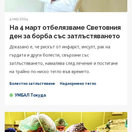
4 мар 2024
На 4 март отбелязваме Световния
ден за борба със затлъстяването
Доказано е, че рискът от инфаркт, инсулт, рак на
гърдата и други болести, свързани със
затлъстяването, намалява след лечение и постигане
на трайно по-ниско тегло във времето.
Болестно затлъстяване
Наднормено тегло
УМБАЛ Токуда