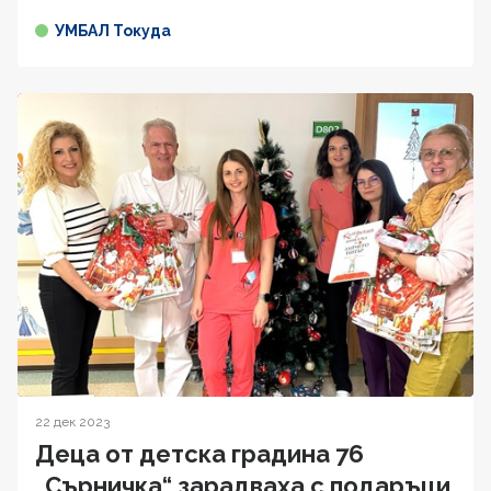
УМБАЛ Токуда
22 дек 2023
Деца от детска градина 76
„Сърничка“ зарадваха с подаръци