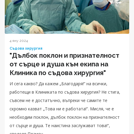
4 яну 2024
Съдова хирургия
"Дълбок поклон и признателност
от сърце и душа към екипа на
Клиника по съдова хирургия"
И сега какво? Да кажем „Благодаря!” на всички,
работещи в Клиниката по съдова хирургия? Не стига,
съвсем не е достатъчно, въпреки че самите те
скромно казват „Това ни е работата!”. Мисля, че е
необходим поклон, дълбок поклон на признателност
от сърце и душа. Те наистина заслужават това!“,
споделя Пламен.