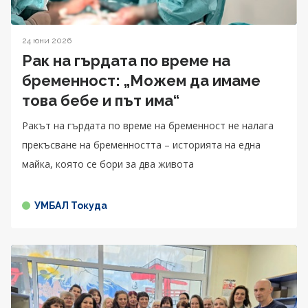
24 юни 2026
Рак на гърдата по време на
бременност: „Можем да имаме
това бебе и път има“
Ракът на гърдата по време на бременност не налага
прекъсване на бременността – историята на една
майка, която се бори за два живота
УМБАЛ Токуда