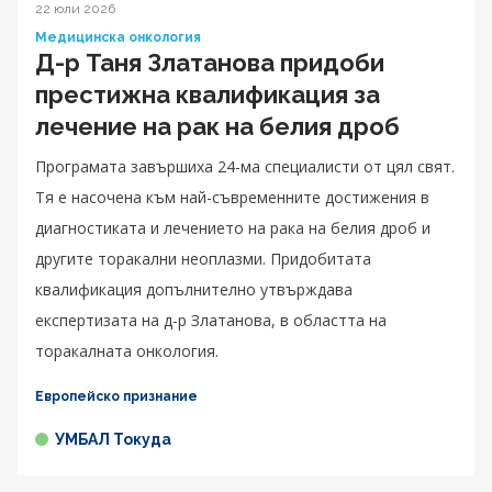
22 юли 2026
Медицинска онкология
Д-р Таня Златанова придоби
престижна квалификация за
лечение на рак на белия дроб
Програмата завършиха 24-ма специалисти от цял свят.
Тя е насочена към най-съвременните достижения в
диагностиката и лечението на рака на белия дроб и
другите торакални неоплазми. Придобитата
квалификация допълнително утвърждава
експертизата на д-р Златанова, в областта на
торакалната онкология.
Европейско признание
УМБАЛ Токуда