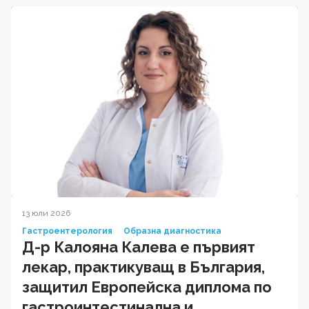
13 юли 2026
Гастроентерология
Образна диагностика
Д-р Калояна Калева е първият
лекар, практикуващ в България,
защитил Европейска диплома по
гастроинтестинална и