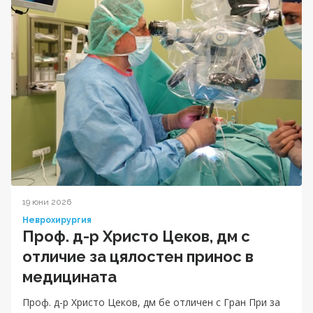
19 юни 2026
Неврохирургия
Проф. д-р Христо Цеков, дм с
отличие за цялостен принос в
медицината
Проф. д-р Христо Цеков, дм бе отличен с Гран При за