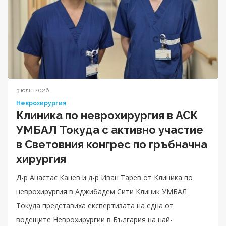
3 юли 2026
Неврохирургия
Клиника по неврохирургия в АСК
УМБАЛ Токуда с активно участие
в Световния конгрес по гръбначна
хирургия
Д-р Анастас Канев и д-р Иван Тарев от Клиника по
неврохирургия в Аджибадем Сити Клиник УМБАЛ
Токуда представиха експертизата на една от
водещите Неврохирургии в България на най-