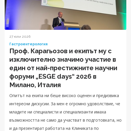
27 юли 2026
Гастроентерология
Проф. Карагьозов и екипът му с
изключително значимо участие в
един от най-престижните научни
форуми „ESGE days“ 2026 в
Милано, Италия
Опитът на екипа ни беше високо оценен и предизвика
интересни дискусии. За мен е огромно удоволствие, че
младите ни специалисти и специализанти имаха
възможността не само да участват в подготовката, но
и да презентират работата на Клиниката по