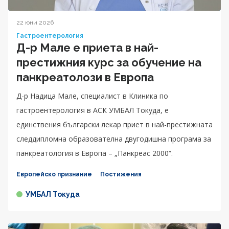
22 юни 2026
Гастроентерология
Д-р Мале е приета в най-
престижния курс за обучение на
панкреатолози в Европа
Д-р Надица Мале, специалист в Клиника по
гастроентерология в АСК УМБАЛ Токуда, е
единствения български лекар приет в най-престижната
следдипломна образователна двугодишна програма за
панкреатология в Европа – „Панкреас 2000“.
Европейско признание
Постижения
УМБАЛ Токуда