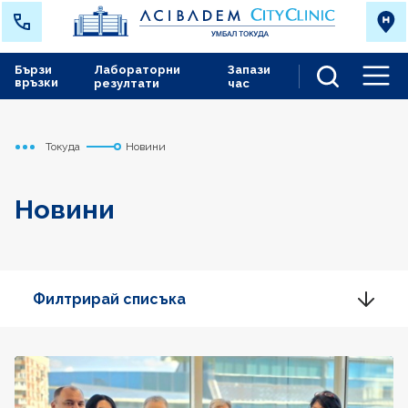
Бързи
Лабораторни
Запази
връзки
резултати
час
Men
Токуда
Новини
Начало
Новини
Филтрирай списъка