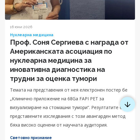
16 юни 2026
Нуклеарна медицина
Проф. Соня Сергиева с награда от
Американската асоциация по
нуклеарна медицина за
иновативна диагностика на
трудни за оценка тумори
Темата на представения от нея електронен постер бе
„Клинично приложение на 68Ga FAPI PET за
визуализиране на стомашни тумори“. Резултатите от
представените изследвания с този авангарден метод
бяха високо оценени от научната аудитория.
Световно признание