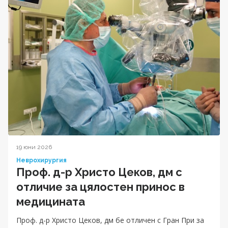
19 юни 2026
Неврохирургия
Проф. д-р Христо Цеков, дм с
отличие за цялостен принос в
медицината
Проф. д-р Христо Цеков, дм бе отличен с Гран При за