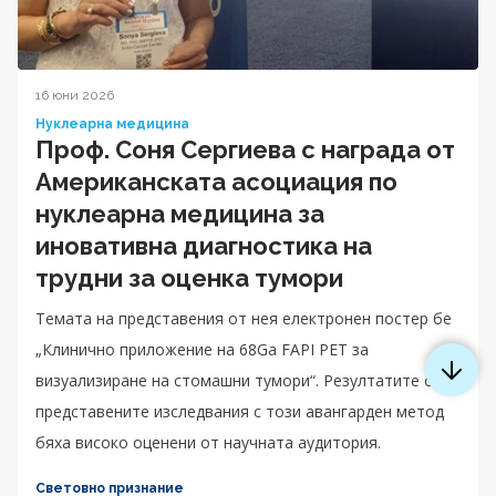
16 юни 2026
Нуклеарна медицина
Проф. Соня Сергиева с награда от
Американската асоциация по
нуклеарна медицина за
иновативна диагностика на
трудни за оценка тумори
Темата на представения от нея електронен постер бе
„Клинично приложение на 68Ga FAPI PET за
визуализиране на стомашни тумори“. Резултатите от
представените изследвания с този авангарден метод
бяха високо оценени от научната аудитория.
Световно признание