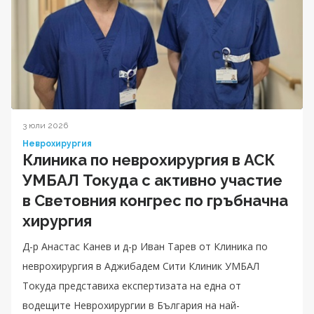
3 юли 2026
Неврохирургия
Клиника по неврохирургия в АСК
УМБАЛ Токуда с активно участие
в Световния конгрес по гръбначна
хирургия
Д-р Анастас Канев и д-р Иван Тарев от Клиника по
неврохирургия в Аджибадем Сити Клиник УМБАЛ
Токуда представиха експертизата на една от
водещите Неврохирургии в България на най-