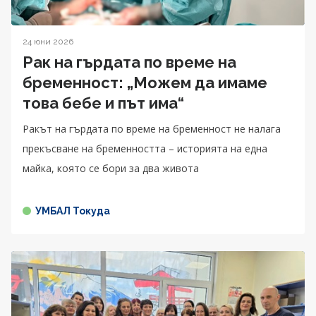
24 юни 2026
Рак на гърдата по време на
бременност: „Можем да имаме
това бебе и път има“
Ракът на гърдата по време на бременност не налага
прекъсване на бременността – историята на една
майка, която се бори за два живота
УМБАЛ Токуда