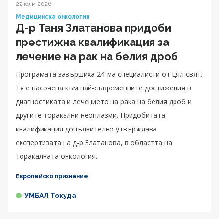
22 юли 2026
Медицинска онкология
Д-р Таня Златанова придоби
престижна квалификация за
лечение на рак на белия дроб
Програмата завършиха 24-ма специалисти от цял свят.
Тя е насочена към най-съвременните достижения в
диагностиката и лечението на рака на белия дроб и
другите торакални неоплазми. Придобитата
квалификация допълнително утвърждава
експертизата на д-р Златанова, в областта на
торакалната онкология.
Европейско признание
УМБАЛ Токуда