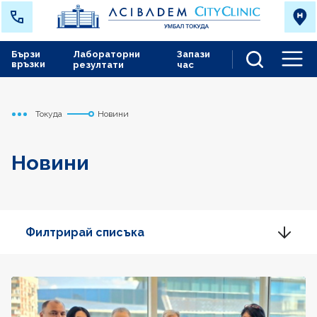
Бързи
Лабораторни
Запази
връзки
резултати
час
Men
Токуда
Новини
Начало
Новини
Филтрирай списъка