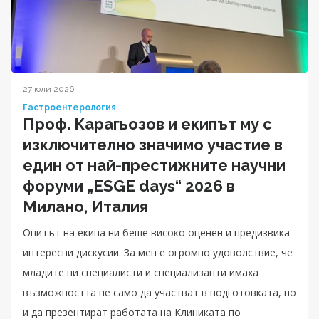
27 юли 2026
Гастроентерология
Проф. Карагьозов и екипът му с
изключително значимо участие в
един от най-престижните научни
форуми „ESGE days“ 2026 в
Милано, Италия
Опитът на екипа ни беше високо оценен и предизвика
интересни дискусии. За мен е огромно удоволствие, че
младите ни специалисти и специализанти имаха
възможността не само да участват в подготовката, но
и да презентират работата на Клиниката по