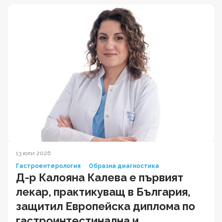
13 юли 2026
Гастроентерология
Образна диагностика
Д-р Калояна Калева е първият
лекар, практикуващ в България,
защитил Европейска диплома по
гастроинтестинална и