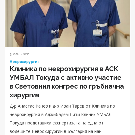
3 юли 2026
Неврохирургия
Клиника по неврохирургия в АСК
УМБАЛ Токуда с активно участие
в Световния конгрес по гръбначна
хирургия
Д-р Анастас Канев и д-р Иван Тарев от Клиника по
неврохирургия в Аджибадем Сити Клиник УМБАЛ
Токуда представиха експертизата на една от
водещите Неврохирургии в България на най-