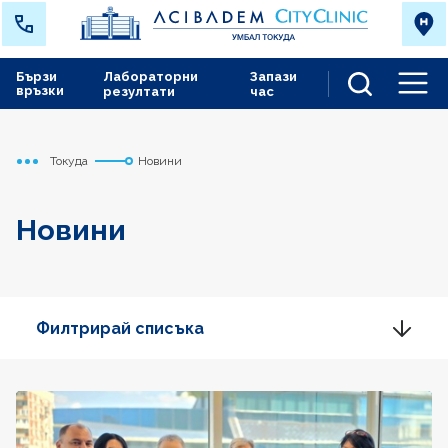
Бързи
Лабораторни
Запази
връзки
резултати
час
Men
Токуда
Новини
Начало
Новини
Филтрирай списъка