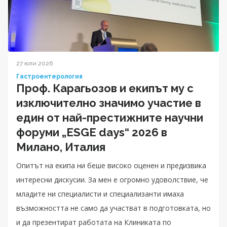
27 юли 2026
Гастроентерология
Проф. Карагьозов и екипът му с
изключително значимо участие в
един от най-престижните научни
форуми „ESGE days“ 2026 в
Милано, Италия
Опитът на екипа ни беше високо оценен и предизвика
интересни дискусии. За мен е огромно удоволствие, че
младите ни специалисти и специализанти имаха
възможността не само да участват в подготовката, но
и да презентират работата на Клиниката по