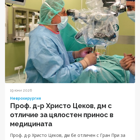
19 юни 2026
Неврохирургия
Проф. д-р Христо Цеков, дм с
отличие за цялостен принос в
медицината
Проф. д-р Христо Цеков, дм бе отличен с Гран При за