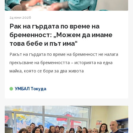
24 юни 2026
Рак на гърдата по време на
бременност: „Можем да имаме
това бебе и път има“
Ракът на гърдата по време на бременност не налага
прекъсване на бременността – историята на една
майка, която се бори за два живота
УМБАЛ Токуда