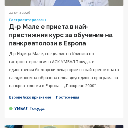
22 юни 2026
Гастроентерология
Д-р Мале е приета в най-
престижния курс за обучение на
панкреатолози в Европа
Д-р Надица Мале, специалист в Клиника по
гастроентерология в АСК УМБАЛ Токуда, е
единствения български лекар приет в най-престижната
следдипломна образователна двугодишна програма за
панкреатология в Европа – „Панкреас 2000“.
Европейско признание
Постижения
УМБАЛ Токуда