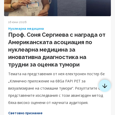
16 юни 2026
Нуклеарна медицина
Проф. Соня Сергиева с награда от
Американската асоциация по
нуклеарна медицина за
иновативна диагностика на
трудни за оценка тумори
Темата на представения от нея електронен постер бе
„Клинично приложение на 68Ga FAPI PET за
визуализиране на стомашни тумори“. Резултатите от
представените изследвания с този авангарден метод
бяха високо оценени от научната аудитория.
Световно признание