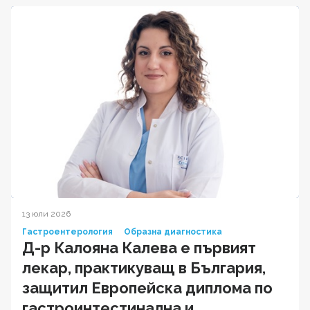
13 юли 2026
Гастроентерология
Образна диагностика
Д-р Калояна Калева е първият
лекар, практикуващ в България,
защитил Европейска диплома по
гастроинтестинална и