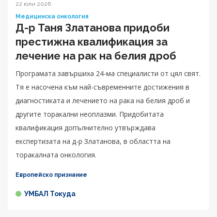
22 юли 2026
Медицинска онкология
Д-р Таня Златанова придоби
престижна квалификация за
лечение на рак на белия дроб
Програмата завършиха 24-ма специалисти от цял свят.
Тя е насочена към най-съвременните достижения в
диагностиката и лечението на рака на белия дроб и
другите торакални неоплазми. Придобитата
квалификация допълнително утвърждава
експертизата на д-р Златанова, в областта на
торакалната онкология.
Европейско признание
УМБАЛ Токуда