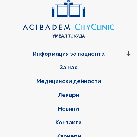
Информация за пациента
Фуутер навигация
За нас
Медицински дейности
Лекари
Новини
Контакти
Кариери