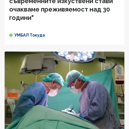
съвременните изкуствени стави
очакваме преживяемост над 30
години"
УМБАЛ Токуда