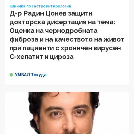
Клиника по Гастроентерология
Д-р Радин Цонев защити
докторска дисертация на тема:
Оценка на чернодробната
фиброза и на качеството на живот
при пациенти с хроничен вирусен
C-хепатит и цироза
УМБАЛ Токуда