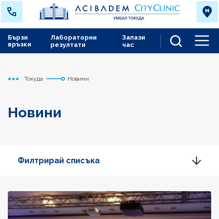
Бързи
Лабораторни
Запази
връзки
резултати
час
Men
Токуда
Новини
Начало
Новини
Филтрирай списъка