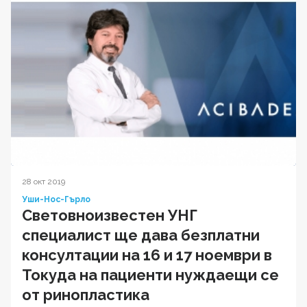
28 окт 2019
Уши-Нос-Гърло
Световноизвестен УНГ
специалист ще дава безплатни
консултации на 16 и 17 ноември в
Токуда на пациенти нуждаещи се
от ринопластика