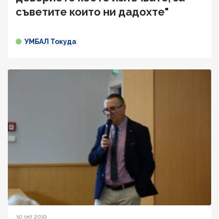
съветите които ни дадохте"
УМБАЛ Токуда
30 окт 2019