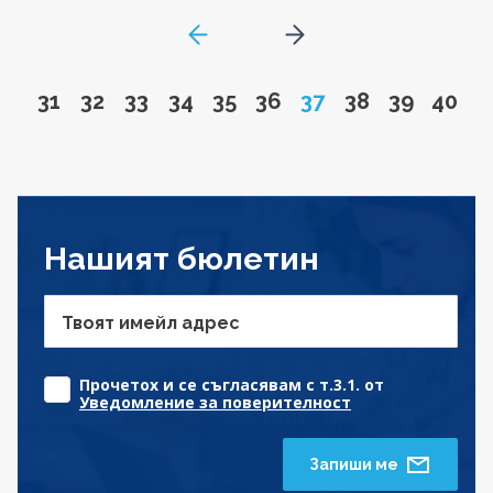
GoToPreviousPage
Go to next page
Go to page
Go to page
Go to page
Go to page
Go to page
Go to page
Page
Go to page
Go to pa
Go to
31
32
33
34
35
36
37
38
39
40
Нашият бюлетин
Твоят имейл адрес
Прочетох и се съгласявам с т.3.1. от
Уведомление за поверителност
Запиши ме