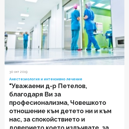
30 окт 2019
Анестезиология и интензивно лечение
"Уважаеми д-р Петелов,
благодаря Ви за
професионализма, Човешкото
отношение към детето ни и към
нас, за спокойствието и
доверието което излъчвате, за