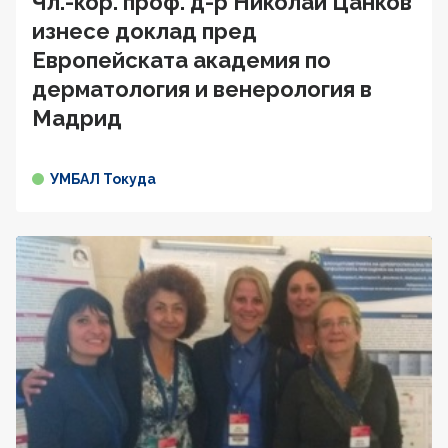
Чл.-кор. проф. д-р Николай Цанков
изнесе доклад пред
Европейската академия по
дерматология и венерология в
Мадрид
УМБАЛ Токуда