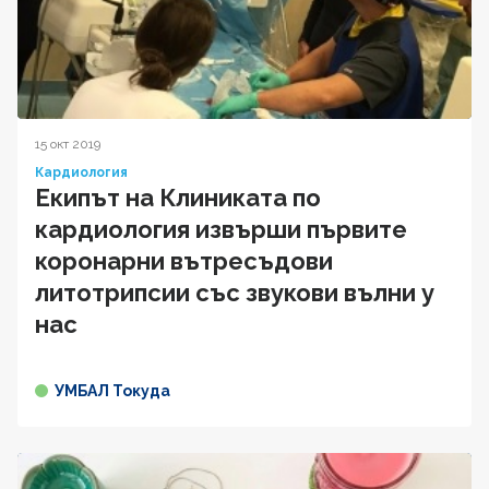
15 окт 2019
Кардиология
Екипът на Клиниката по
кардиология извърши първите
коронарни вътресъдови
литотрипсии със звукови вълни у
нас
УМБАЛ Токуда