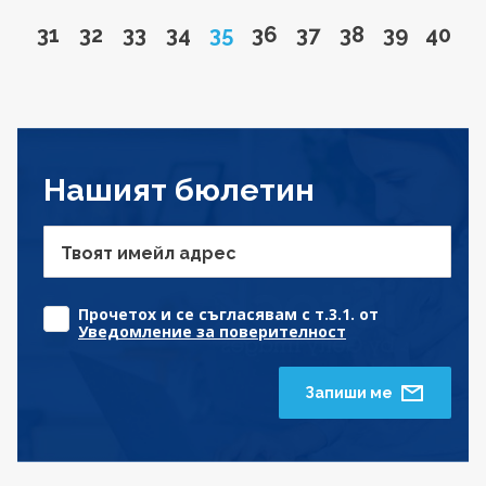
Go to page
Go to page
Go to page
Go to page
Page
Go to page
Go to page
Go to page
Go to pa
Go to
31
32
33
34
35
36
37
38
39
40
Нашият бюлетин
Твоят имейл адрес
Прочетох и се съгласявам с т.3.1. от
Уведомление за поверителност
Запиши ме