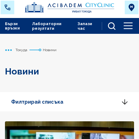
Бързи
Лабораторни
Запази
връзки
резултати
час
Men
Токуда
Новини
Начало
Новини
Филтрирай списъка