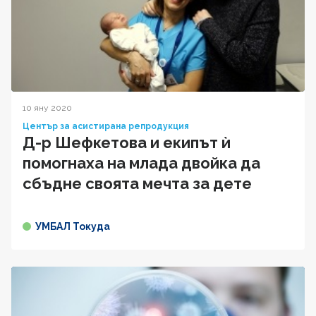
10 яну 2020
Център за асистирана репродукция
Д-р Шефкетова и екипът ѝ
помогнаха на млада двойка да
сбъдне своята мечта за дете
УМБАЛ Токуда