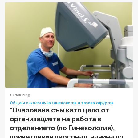
10 дек 2019
Обща и онкологична гинекология и тазова хирургия
"Очарована съм като цяло от
организацията на работа в
отделението (по Гинекология),
приветливия персонал, начина по