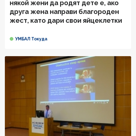
някой жени да родят дете е, ако
друга жена направи благороден
жест, като дари свои яйцеклетки
УМБАЛ Токуда