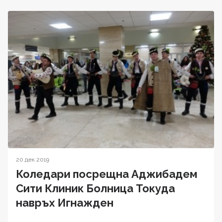
20 дек 2019
Коледари посрещна Аджибадем
Сити Клиник Болница Токуда
навръх Игнажден