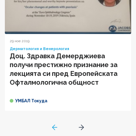
29 ное 2019
Дерматология и Венерология
Доц. Здравка Демерджиева
получи престижно признание за
лекцията си пред Европейската
Офталмологична общност
УМБАЛ Токуда
GoToPreviousPage
Go to next page