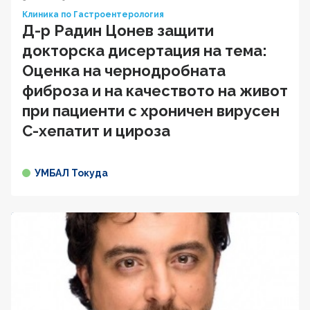
Клиника по Гастроентерология
Д-р Радин Цонев защити
докторска дисертация на тема:
Оценка на чернодробната
фиброза и на качеството на живот
при пациенти с хроничен вирусен
C-хепатит и цироза
УМБАЛ Токуда