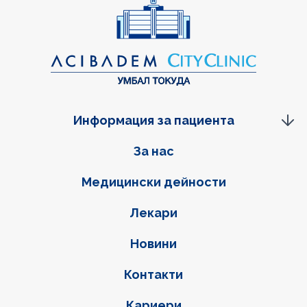
Информация за пациента
Фуутер навигация
За нас
Медицински дейности
Лекари
Новини
Контакти
Кариери