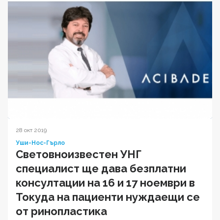
28 окт 2019
Уши-Нос-Гърло
Световноизвестен УНГ
специалист ще дава безплатни
консултации на 16 и 17 ноември в
Токуда на пациенти нуждаещи се
от ринопластика