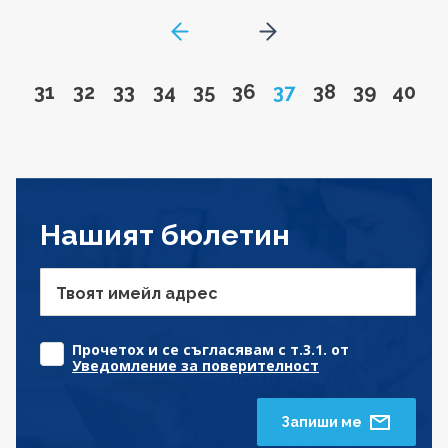
GoToPreviousPage
Go to next page
Go to page
Go to page
Go to page
Go to page
Go to page
Go to page
Page
Go to page
Go to pa
Go to
31
32
33
34
35
36
37
38
39
40
Нашият бюлетин
Твоят имейл адрес
Прочетох и се съгласявам с т.3.1. от
Уведомление за поверителност
Запиши ме