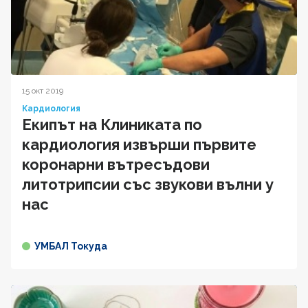
15 окт 2019
Кардиология
Екипът на Клиниката по
кардиология извърши първите
коронарни вътресъдови
литотрипсии със звукови вълни у
нас
УМБАЛ Токуда