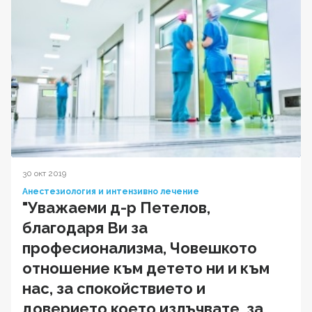
30 окт 2019
Анестезиология и интензивно лечение
"Уважаеми д-р Петелов,
благодаря Ви за
професионализма, Човешкото
отношение към детето ни и към
нас, за спокойствието и
доверието което излъчвате, за