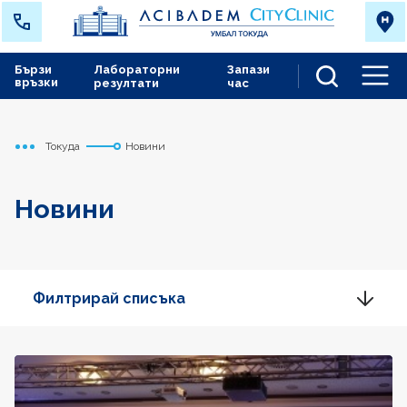
Бързи
Лабораторни
Запази
връзки
резултати
час
Men
Токуда
Новини
Начало
Новини
Филтрирай списъка