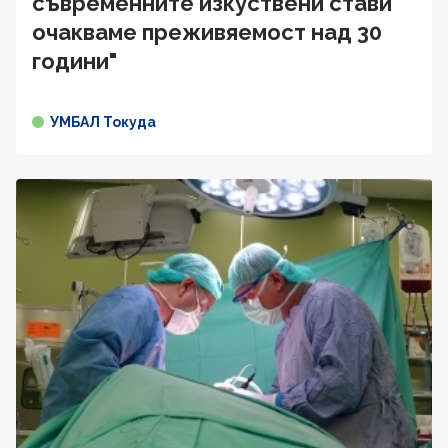
съвременните изкуствени стави
очакваме преживяемост над 30
години"
УМБАЛ Токуда