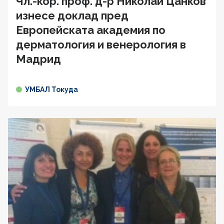
Чл.-кор. проф. д-р Николай Цанков
изнесе доклад пред
Европейската академия по
дерматология и венерология в
Мадрид
УМБАЛ Токуда