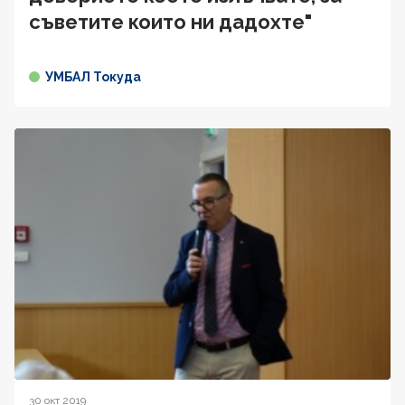
съветите които ни дадохте"
УМБАЛ Токуда
30 окт 2019