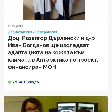
6 ное 2019
Дерматология и Венерология
Доц. Развигор Дърленски и д-р
Иван Богданов ще изследват
адаптацията на кожата към
климата в Антарктика по проект,
финансиран МОН
УМБАЛ Токуда