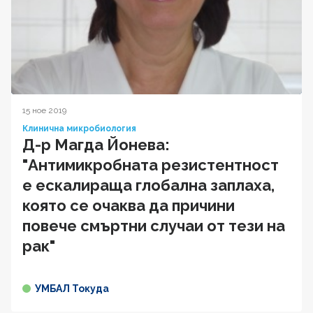
15 ное 2019
Клинична микробиология
Д-р Магда Йонева:
"Антимикробната резистентност
е ескалираща глобална заплаха,
която се очаква да причини
повече смъртни случаи от тези на
рак"
УМБАЛ Токуда