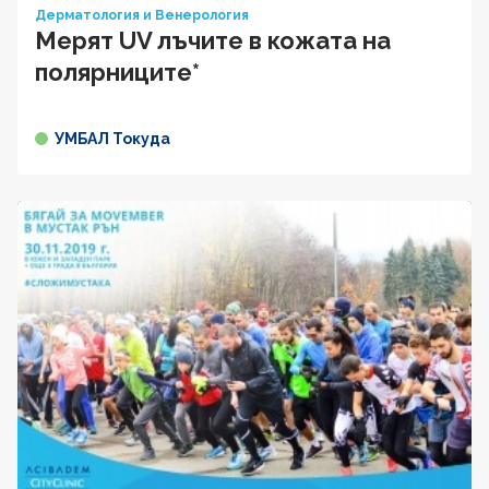
Дерматология и Венерология
Мерят UV лъчите в кожата на
полярниците*
УМБАЛ Токуда