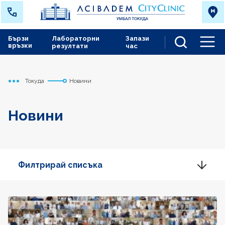
Бързи
Лабораторни
Запази
връзки
резултати
час
Men
Токуда
Новини
Начало
Новини
Филтрирай списъка