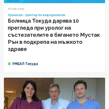
26 ное 2019
Урология - Център по ендоурология
Болница Токуда дарява 10
прегледа при уролог на
състезателите в бягането Мустак
Рън в подкрепа на мъжкото
здраве
УМБАЛ Токуда