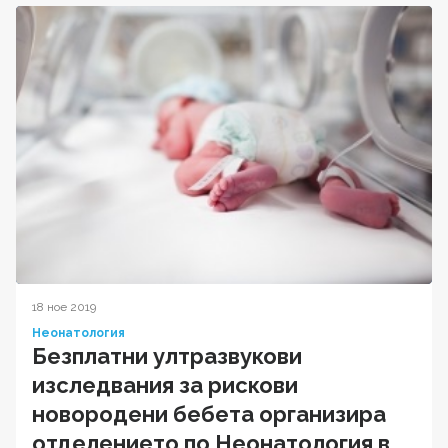
18 ное 2019
Неонатология
Безплатни ултразвукови
изследвания за рискови
новородени бебета организира
отделението по Неонатология в