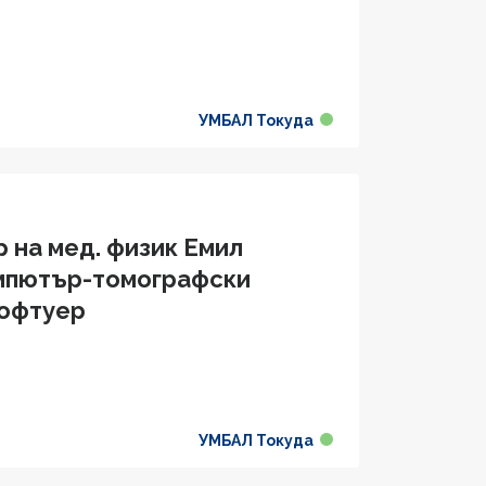
УМБАЛ Токуда
р на мед. физик Емил
омпютър-томографски
софтуер
УМБАЛ Токуда