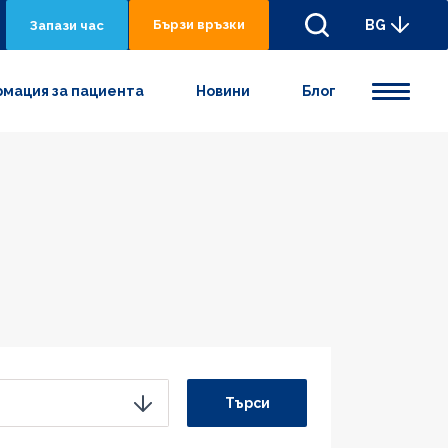
Бързи връзки
BG
Запази час
мация за пациента
Новини
Блог
Търси