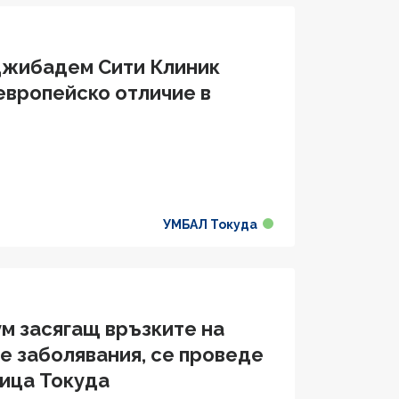
джибадем Сити Клиник
европейско отличие в
УМБАЛ Токуда
м засягащ връзките на
 заболявания, се проведе
ица Токуда