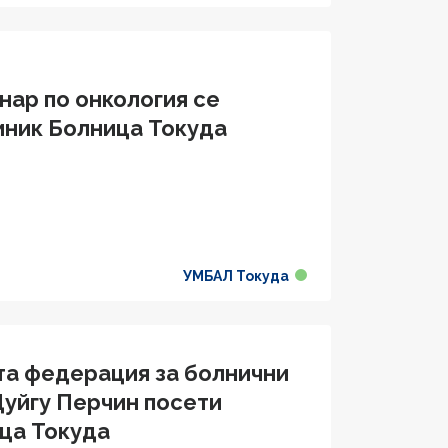
нар по онкология се
иник Болница Токуда
УМБАЛ Токуда
та федерация за болнични
Дуйгу Перчин посети
ца Токуда