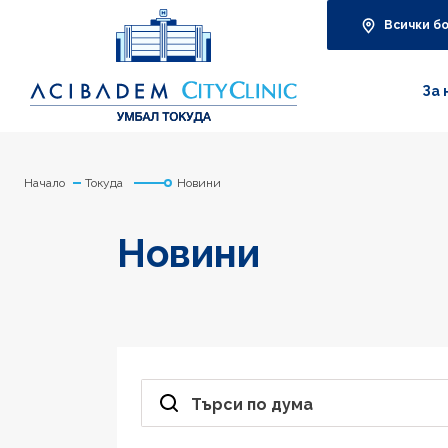
Всички б
За 
Начало
Токуда
Новини
Новини
Търси по дума