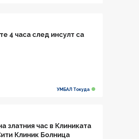
те 4 часа след инсулт са
УМБАЛ Токуда
на златния час в Клиниката
Сити Клиник Болница