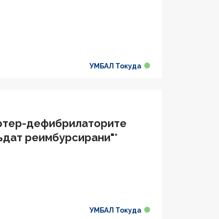
УМБАЛ Токуда
ертер-дефибрилаторите
бъдат реимбурсирани"*
УМБАЛ Токуда