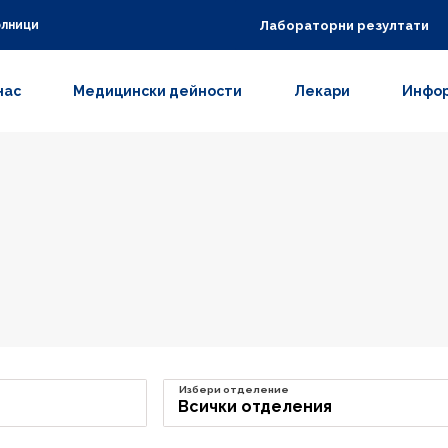
Лабораторни резултати
олници
нас
Медицински дейности
Лекари
Инфор
Избери отделение
Всички отделения