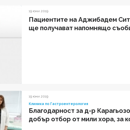
19 юни 2019
Пациентите на Аджибадем Сит
ще получават напомнящо съобщ
19 юни 2019
Клиника по Гастроентерология
Благодарност за д-р Карагьозов
добър отбор от мили хора, за 