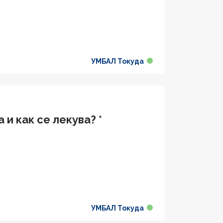
УМБАЛ Токуда
и как се лекува? *
УМБАЛ Токуда