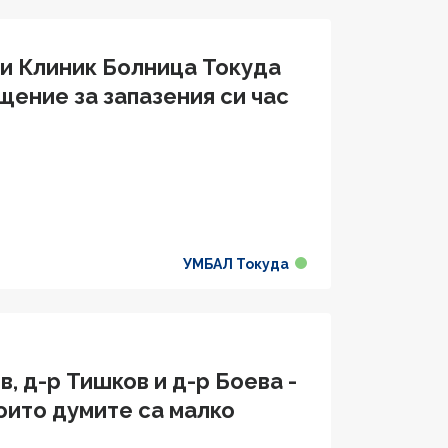
и Клиник Болница Токуда
ение за запазения си час
УМБАЛ Токуда
, д-р Тишков и д-р Боева -
които думите са малко