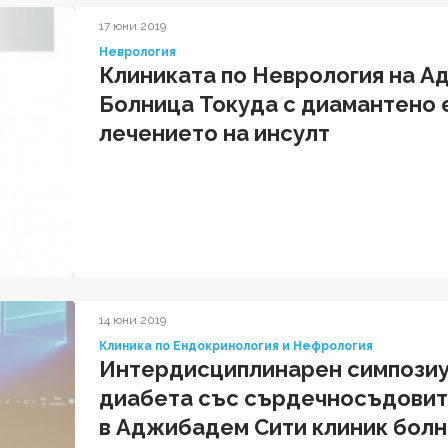
17 юни 2019
Неврология
Клиниката по Неврология на А
Болница Токуда с диамантено 
лечението на инсулт
14 юни 2019
Клиника по Ендокринология и Нефрология
Интердисциплинарен симпозиу
диабета със сърдечносъдовите
в Аджибадем Сити клиник болн