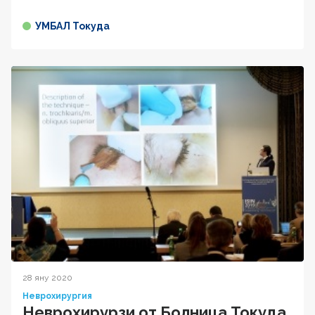
УМБАЛ Токуда
28 яну 2020
Неврохирургия
Неврохирурзи от Болница Токуда