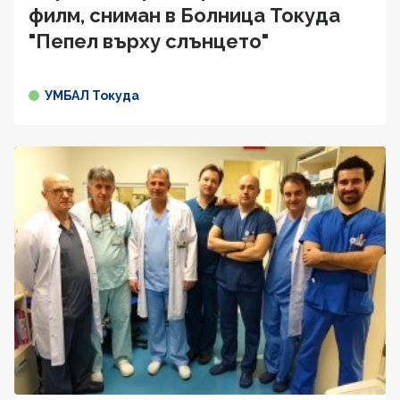
филм, сниман в Болница Токуда
"Пепел върху слънцето"
УМБАЛ Токуда