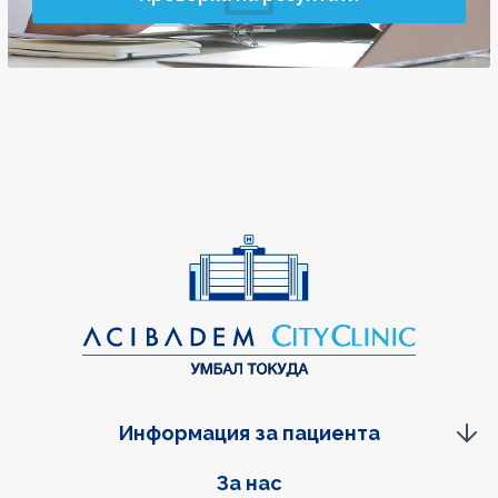
Информация за пациента
Фуутер навигация
За нас