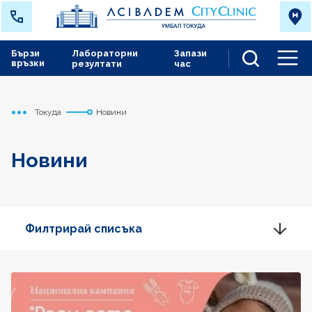
Бързи
Лабораторни
Запази
връзки
резултати
час
Men
Токуда
Новини
Начало
Новини
Филтрирай списъка