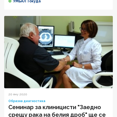
УМБАЛ Токуда
20 яну 2020
Образна диагностика
Семинар за клиницисти "Заедно
срещу рака на белия дроб" ще се