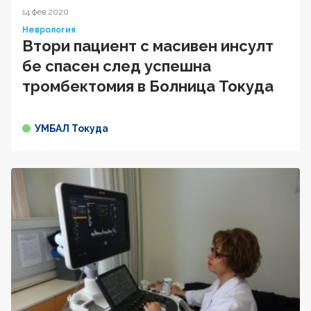
14 фев 2020
Неврология
Втори пациент с масивен инсулт
бе спасен след успешна
тромбектомия в Болница Токуда
УМБАЛ Токуда