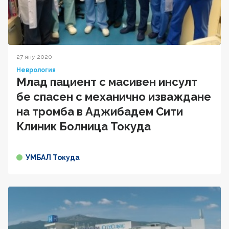
27 яну 2020
Неврология
Млад пациент с масивен инсулт
бе спасен с механично изваждане
на тромба в Аджибадем Сити
Клиник Болница Токуда
УМБАЛ Токуда