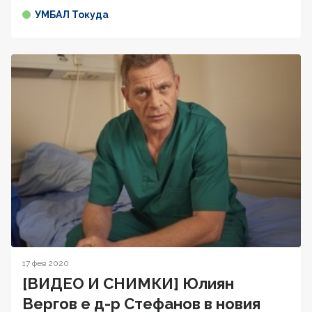
УМБАЛ Токуда
17 фев 2020
[ВИДЕО И СНИМКИ] Юлиян
Вергов е д-р Стефанов в новия