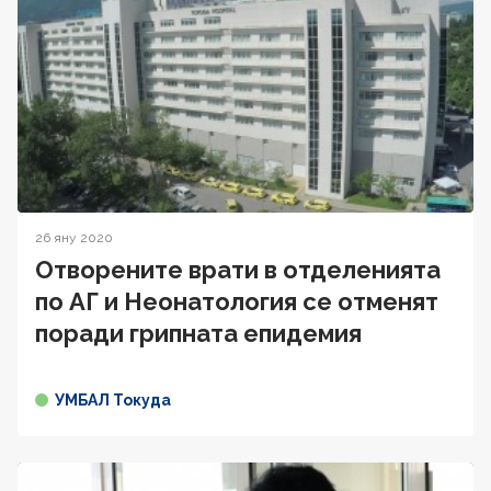
26 яну 2020
Отворените врати в отделенията
по АГ и Неонатология се отменят
поради грипната епидемия
УМБАЛ Токуда