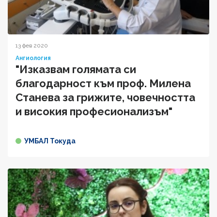
13 фев 2020
Ангиология
"Изказвам голямата си
благодарност към проф. Милена
Станева за грижите, човечността
и високия професионализъм"
УМБАЛ Токуда