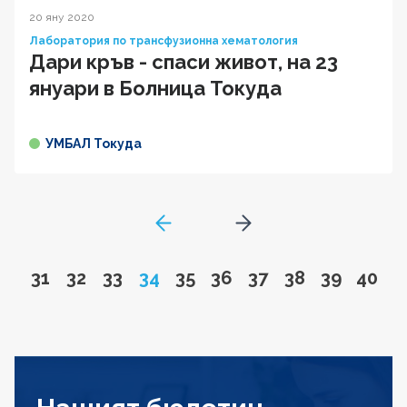
20 яну 2020
Лаборатория по трансфузионна хематология
Дари кръв - спаси живот, на 23
януари в Болница Токуда
УМБАЛ Токуда
GoToPreviousPage
Go to next page
Go to page
Go to page
Go to page
Page
Go to page
Go to page
Go to page
Go to page
Go to pa
Go to
31
32
33
34
35
36
37
38
39
40