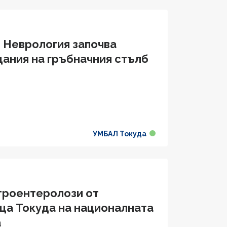
о Неврология започва
дания на гръбначния стълб
УМБАЛ Токуда
строентеролози от
ца Токуда на националната
а