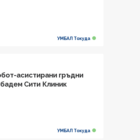
УМБАЛ Токуда
робот-асистирани гръдни
ибадем Сити Клиник
УМБАЛ Токуда