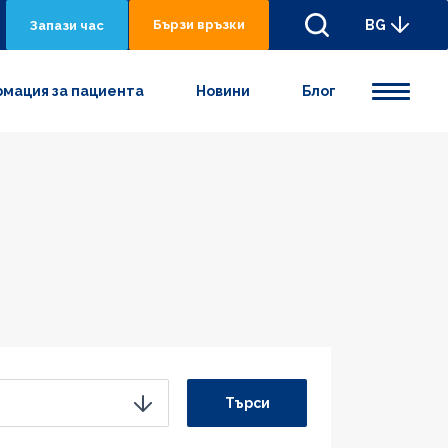
Бързи връзки
BG
Запази час
мация за пациента
Новини
Блог
Търси