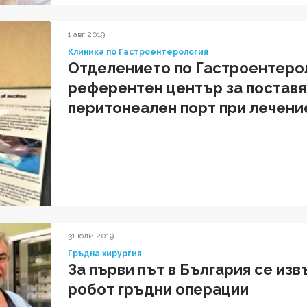
1 авг 2019
Клиника по Гастроентерология
Отделението по Гастроентерол
референтен център за поставя
перитонеален порт при лечение
онкоболни
31 юли 2019
Гръдна хирургия
За първи път в България се из
робот гръдни операции