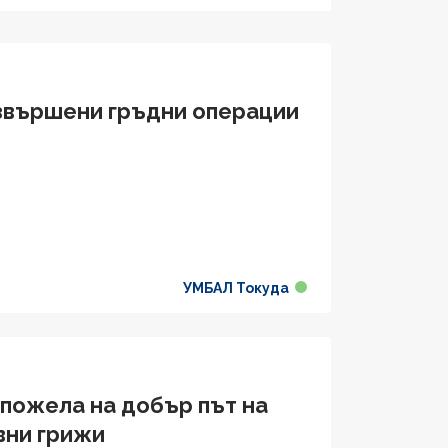
извършени гръдни операции
УМБАЛ Токуда
пожела на добър път на
вни грижи