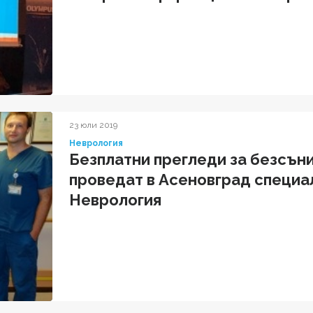
23 юли 2019
Неврология
Безплатни прегледи за безсън
проведат в Асеновград специа
Неврология