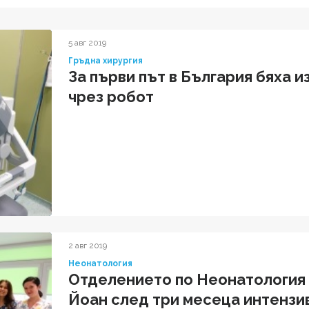
5 авг 2019
Гръдна хирургия
За първи път в България бяха 
чрез робот
2 авг 2019
Неонатология
Отделението по Неонатология 
Йоан след три месеца интензи