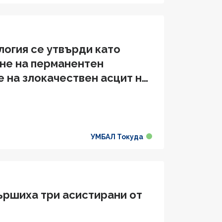
огия се утвърди като
не на перманентен
 на злокачествен асцит на
УМБАЛ Токуда
вършиха три асистирани от