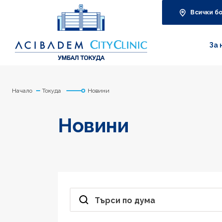
Всички б
За 
Начало
Токуда
Новини
Новини
Търси по дума