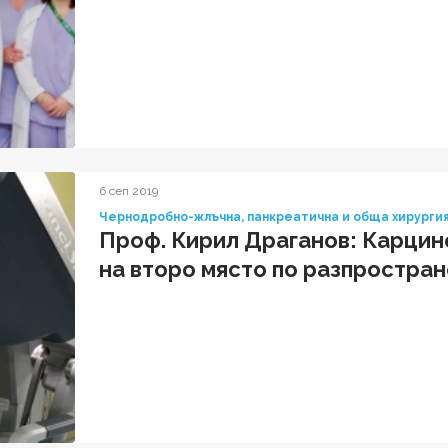
6 сеп 2019
Чернодробно-жлъчна, панкреатична и обща хирурги
Проф. Кирил Драганов: Карцин
на второ място по разпростран