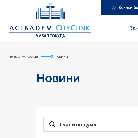
Всички б
За 
Начало
Токуда
Новини
Новини
Търси по дума