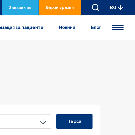
Бързи връзки
BG
Запази час
мация за пациента
Новини
Блог
Търси