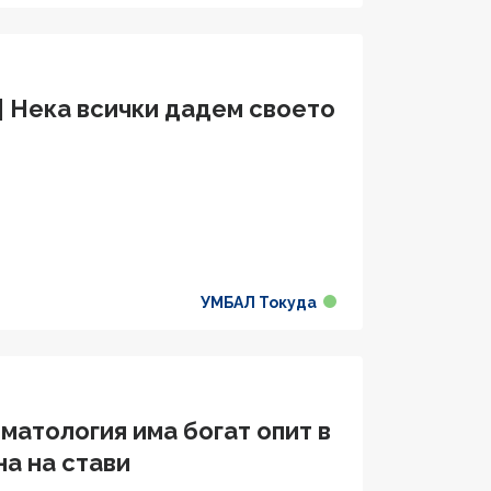
| Нека всички дадем своето
УМБАЛ Токуда
матология има богат опит в
а на стави