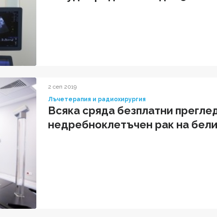
2 сеп 2019
Лъчетерапия и радиохирургия
Всяка сряда безплатни преглед
недребноклетъчен рак на бел