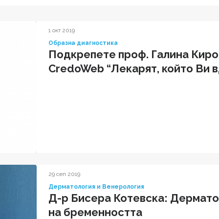
1 окт 2019
Образна диагностика
Подкрепете проф. Галина Киро
CredoWeb “Лекарят, който Ви 
29 сеп 2019
Дерматология и Венерология
Д-р Бисера Котевска: Дермато
на бременността