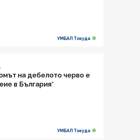
УМБАЛ Токуда
я
омът на дебелото черво е
еие в България*
УМБАЛ Токуда