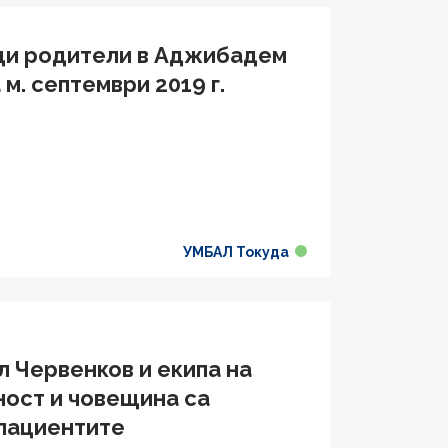
щи родители в Аджибадем
м. септември 2019 г.
УМБАЛ Токуда
 Червенков и екипа на
ност и човещина са
 пациентите