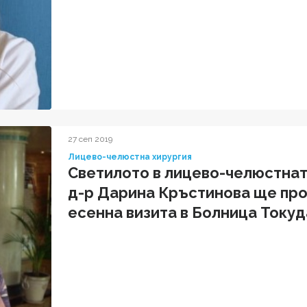
27 сеп 2019
Лицево-челюстна хирургия
Светилото в лицево-челюстнат
д-р Дарина Кръстинова ще пр
есенна визита в Болница Токуда