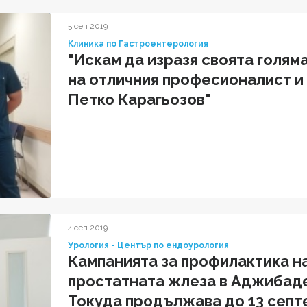
5 сеп 2019
Клиника по Гастроентерология
"Искам да изразя своята голям
на отличния професионалист и Ч
Петко Карагьозов"
4 сеп 2019
Урология - Център по ендоурология
Кампанията за профилактика н
простатната жлеза в Аджибад
Токуда продължава до 13 септ