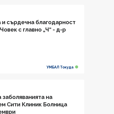
а и сърдечна благодарност
овек с главно „Ч“ - д-р
УМБАЛ Токуда
а заболяванията на
ем Сити Клиник Болница
ември