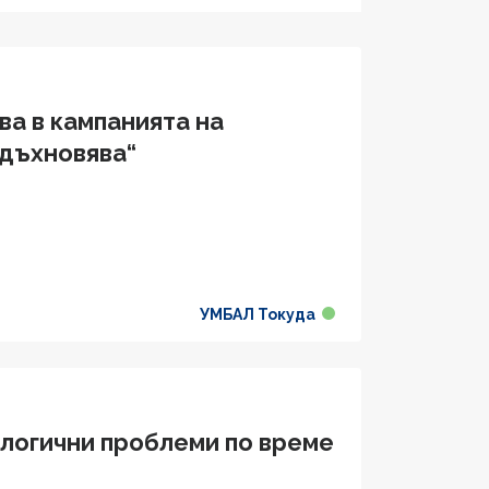
ва в кампанията на
вдъхновява“
УМБАЛ Токуда
логични проблеми по време